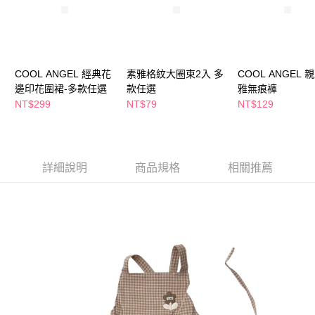
２．訂單成立數日內，您將收到繳費通知簡訊。
每筆NT$65，滿NT$390(含以上)免運費
３．收到繳費通知簡訊後14天內，點擊此簡訊中的連結，可透過四大超商／
ATM／網路銀行／等多元方式進行付款，方視為交易完成。
萊爾富取貨付款
※ 請注意：結帳手續完成當下不需立刻繳費，但若您需要取消訂單，請聯絡
每筆NT$65，滿NT$490(含以上)免運費
購買商品的店家。未經商家同意取消之訂單仍視為有效，需透過AFTEE先享
後付繳納相關費用。
COOL ANGEL 經典花
素雅格紋大圈束2入 多
COOL ANGEL 
付款後萊爾富取貨
※ 交易是否成功請以「AFTEE先享後付 」之結帳頁面顯示為準，若有關於
邊印花圍裙-多款任選
款任選
雅無痕褲
是否繳費成功／繳費後需取消欲退款等相關疑問，請聯繫「AFTEE先享後付
NT$299
NT$79
NT$129
每筆NT$65，滿NT$490(含以上)免運費
客戶支援中心」
https://netprotections.freshdesk.com/support/home
7-11取貨付款
【注意事項】
１．透過由恩沛科技股份有限公司提供之「AFTEE先享後付」服務完成之交
每筆NT$65，滿NT$490(含以上)免運費
易，需依本服務之必要範圍內提供個人資料，並將交易相關給付款項請求債
詳細說明
商品規格
相關推薦
權轉讓予恩沛科技股份有限公司。
付款後7-11取貨
２．關於個人資料處理事宜，請瀏覽以下網址：
每筆NT$65，滿NT$490(含以上)免運費
https://aftee.tw/terms/#terms3
３．未成年的使用者請事先徵得法定代理人或監護人之同意方可使用
宅配(本島)
「AFTEE先享後付」，若未經同意申辦者引起之損失，本公司不負相關責
任。
每筆NT$100，滿NT$790(含以上)免運費
４．使用「AFTEE先享後付」時，將依據個別帳號之用戶狀況，依本公司即
時審查核予不同之上限額度；若仍有額度不足之情形，本公司將視審查結果
付款後寶雅門市自取(由倉庫統一出貨)
請求用戶進行身份認證。
每筆NT$80，滿NT$290(含以上)免運費
５．嚴禁一人註冊多個帳號或使用他人資訊註冊。若發現惡意使用之情形，
恩沛科技股份有限公司將有權停止該用戶之使用額度並採取法律行動。