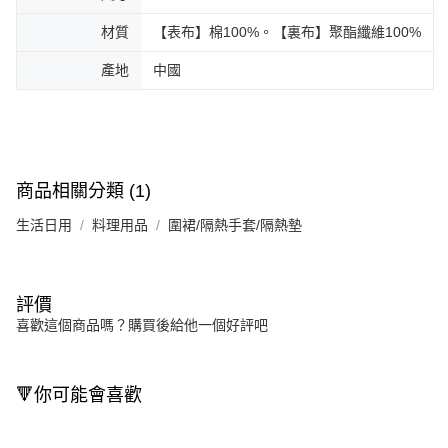
材質
【表布】棉100%。【裏布】聚酯纖維100%
產地
中國
商品相關分類 (1)
生活日用
料理用品
圍裙/隔熱手套/隔熱墊
評價
喜歡這個商品嗎？購買後給他一個好評吧
🔻你可能會喜歡