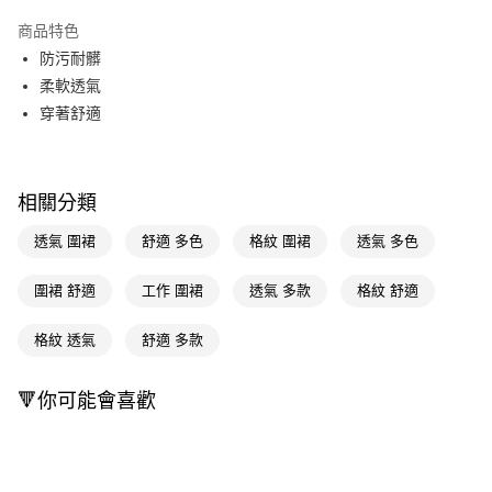
超商取貨付款
商品特色
LINE Pay
防污耐髒
柔軟透氣
Apple Pay
穿著舒適
街口支付
悠遊付
相關分類
Google Pay
透氣 圍裙
舒適 多色
格紋 圍裙
透氣 多色
AFTEE先享後付
相關說明
圍裙 舒適
工作 圍裙
透氣 多款
格紋 舒適
【關於「AFTEE先享後付」】
即享券
AFTEE先享後付是「在收到商品之後才付款」的支付方式。 讓您購物簡單
格紋 透氣
舒適 多款
便利好安心！
１．簡單：不需註冊會員、不需綁卡、不需儲值。
運送方式
２．便利：只要手機號碼，簡訊認證，即可結帳。
🔻你可能會喜歡
３．安心：先確認商品／服務後，再付款。
全家取貨付款
每筆NT$65，滿NT$390(含以上)免運費
【「AFTEE先享後付」結帳流程】
１．於結帳方式選擇「AFTEE先享後付」後，將跳轉至「AFTEE先享後付」
付款後全家取貨
結帳頁面，進行簡訊認證並確認金額後，即可完成結帳。