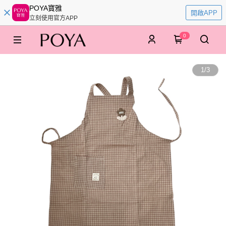
POYA寶雅
開啟APP
立刻使用官方APP
0
1
/
3