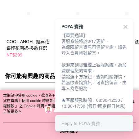
POYA 寶雅
【重要通知】
客服系統將於8/17更新，
COOL ANGEL 經典花
素雅格紋大圈束2入 多
COOL ANGEL 
為保障留言資訊可保留查詢，請先
邊印花圍裙-多款任選
款任選
雅無痕褲
登入會員帳號留言。
NT$299
NT$79
NT$129
歡迎來到寶雅線上客服系統。為加
速處理您的需求，
你可能有興趣的商品
全站排行
請點選下方按鈕，查詢相關詳情，
若無欲查詢資訊，可直接留言，由
專人為您服務。
本網站中使用 cookie，欲查詢有關本網站使用 cookie 方式之詳情，及若您不希
★客服服務時間：08:30-12:30 /
熱門標籤
望在電腦上使用 cookie 時應如何變更電腦的 cookie 設定，請參閱本網站「
隱私
13:30-17:30 (假日/國定假日休息)
權條款
」之 Cookie 聲明。您繼續使用本網站即表示您同意本公司得按本網站使
用條款之 Cookie 聲明使用 cookie。
了解更多 >
Reply to POYA 寶雅
我知道了