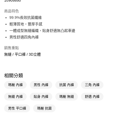
10905850
超商取貨付款
商品特色
LINE Pay
99.9%長效抗菌纖維
輕薄質地，豐厚手感
Apple Pay
一體成型無縫編織，貼身舒適無凸起車邊
街口支付
男性舒適四角內褲
悠遊付
銷售重點
無縫 / 平口褲 / 3D立體
Google Pay
AFTEE先享後付
相關說明
相關分類
【關於「AFTEE先享後付」】
即享券
AFTEE先享後付是「在收到商品之後才付款」的支付方式。 讓您購物簡單
瑪榭 內褲
男性 內褲
抗菌 內褲
三角 內褲
便利好安心！
１．簡單：不需註冊會員、不需綁卡、不需儲值。
運送方式
２．便利：只要手機號碼，簡訊認證，即可結帳。
無縫 內褲
貼身 內褲
瑪榭 無縫
舒適 內褲
３．安心：先確認商品／服務後，再付款。
全家取貨付款
男性 平口褲
瑪榭 抗菌
每筆NT$65，滿NT$390(含以上)免運費
【「AFTEE先享後付」結帳流程】
１．於結帳方式選擇「AFTEE先享後付」後，將跳轉至「AFTEE先享後付」