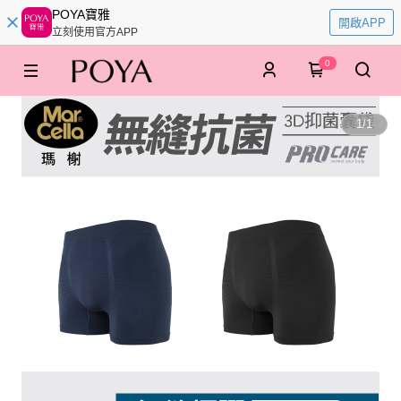
POYA寶雅
開啟APP
立刻使用官方APP
0
1
/
1