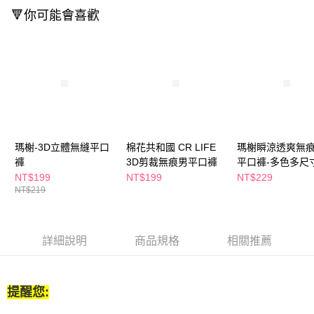
付款後全家取貨
結帳頁面，進行簡訊認證並確認金額後，即可完成結帳。
🔻你可能會喜歡
２．訂單成立數日內，您將收到繳費通知簡訊。
每筆NT$65，滿NT$390(含以上)免運費
３．收到繳費通知簡訊後14天內，點擊此簡訊中的連結，可透過四大超商／
ATM／網路銀行／等多元方式進行付款，方視為交易完成。
萊爾富取貨付款
※ 請注意：結帳手續完成當下不需立刻繳費，但若您需要取消訂單，請聯絡
每筆NT$65，滿NT$490(含以上)免運費
購買商品的店家。未經商家同意取消之訂單仍視為有效，需透過AFTEE先享
後付繳納相關費用。
付款後萊爾富取貨
※ 交易是否成功請以「AFTEE先享後付 」之結帳頁面顯示為準，若有關於
是否繳費成功／繳費後需取消欲退款等相關疑問，請聯繫「AFTEE先享後付
每筆NT$65，滿NT$490(含以上)免運費
客戶支援中心」
https://netprotections.freshdesk.com/support/home
7-11取貨付款
【注意事項】
瑪榭-3D立體無縫平口
棉花共和國 CR LIFE
瑪榭瞬涼透爽無
１．透過由恩沛科技股份有限公司提供之「AFTEE先享後付」服務完成之交
每筆NT$65，滿NT$490(含以上)免運費
褲
3D剪裁無痕男平口褲
平口褲-多色多尺
易，需依本服務之必要範圍內提供個人資料，並將交易相關給付款項請求債
選
NT$199
NT$199
NT$229
權轉讓予恩沛科技股份有限公司。
付款後7-11取貨
NT$219
２．關於個人資料處理事宜，請瀏覽以下網址：
每筆NT$65，滿NT$490(含以上)免運費
https://aftee.tw/terms/#terms3
３．未成年的使用者請事先徵得法定代理人或監護人之同意方可使用
宅配(本島)
「AFTEE先享後付」，若未經同意申辦者引起之損失，本公司不負相關責
詳細說明
商品規格
相關推薦
任。
每筆NT$100，滿NT$790(含以上)免運費
４．使用「AFTEE先享後付」時，將依據個別帳號之用戶狀況，依本公司即
時審查核予不同之上限額度；若仍有額度不足之情形，本公司將視審查結果
付款後寶雅門市自取(由倉庫統一出貨)
請求用戶進行身份認證。
提醒您:
每筆NT$80，滿NT$290(含以上)免運費
５．嚴禁一人註冊多個帳號或使用他人資訊註冊。若發現惡意使用之情形，
恩沛科技股份有限公司將有權停止該用戶之使用額度並採取法律行動。