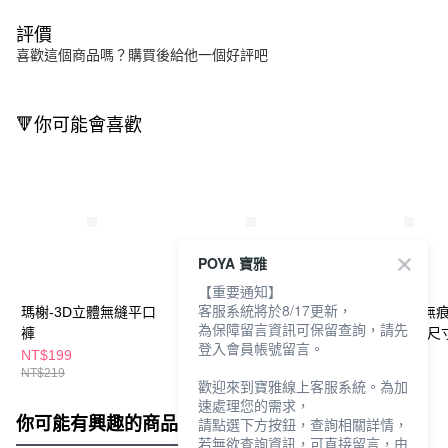
評價
喜歡這個商品嗎？購買後給他一個好評吧
🔻你可能會喜歡
POYA 寶雅
【重要通知】
客服系統將於8/17更新，
瑪榭-3D立體無縫平口
棉花共和國 CR LIFE
瑪榭瞬涼透爽無
為保障留言資訊可保留查詢，請先
褲
3D剪裁無痕男平口褲
平口褲-多色多尺
登入會員帳號留言。
選
NT$199
NT$199
NT$229
NT$219
歡迎來到寶雅線上客服系統。為加
速處理您的需求，
你可能有興趣的商品
全站排行
請點選下方按鈕，查詢相關詳情，
若無欲查詢資訊，可直接留言，由