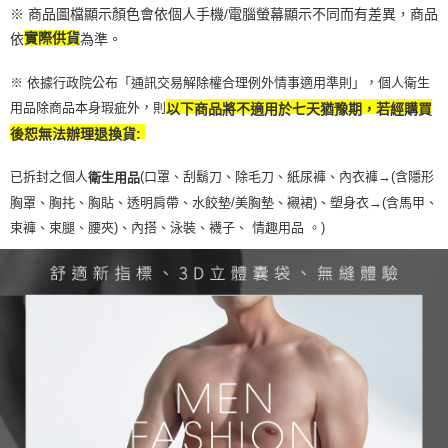
※ 商品圖檔顯示顏色會依個人手機/電腦螢幕顯示不同而有差異，商品
依
實際供貨
為準。
※ 依據行政院公布「通訊交易解除權合理例外情事適用準則」，個人衛生
用品除商品本身瑕疵外，則
以下商品將不適用於七天猶豫期，若經購買
後恕無法辦理退換貨:
已拆封之個人
(口罩、刮鬍刀、除毛刀、紙尿褲、內衣褲→(含隱形
衛生用品
胸罩、胸扥、胸貼、透明肩帶、水餃墊/美胸墊、襯裙)、塑身衣
→
(含馬甲、
束褲、束腿、腰夾
)
、內搭、泳裝、襪子、 情趣用品 。)