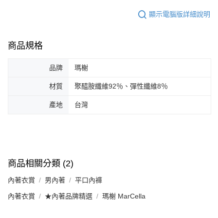
顯示電腦版詳細說明
商品規格
品牌
瑪榭
材質
聚醯胺纖維92％、彈性纖維8％
產地
台灣
商品相關分類 (2)
內著衣賞
男內著
平口內褲
內著衣賞
★內著品牌精選
瑪榭 MarCella