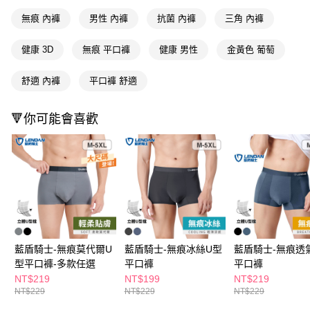
付款後全家取貨
結帳頁面，進行簡訊認證並確認金額後，即可完成結帳。
２．訂單成立數日內，您將收到繳費通知簡訊。
無痕 內褲
男性 內褲
抗菌 內褲
三角 內褲
每筆NT$65，滿NT$390(含以上)免運費
３．收到繳費通知簡訊後14天內，點擊此簡訊中的連結，可透過四大超商／
ATM／網路銀行／等多元方式進行付款，方視為交易完成。
萊爾富取貨付款
健康 3D
無痕 平口褲
健康 男性
金黃色 葡萄
※ 請注意：結帳手續完成當下不需立刻繳費，但若您需要取消訂單，請聯絡
每筆NT$65，滿NT$490(含以上)免運費
購買商品的店家。未經商家同意取消之訂單仍視為有效，需透過AFTEE先享
後付繳納相關費用。
舒適 內褲
平口褲 舒適
付款後萊爾富取貨
※ 交易是否成功請以「AFTEE先享後付 」之結帳頁面顯示為準，若有關於
是否繳費成功／繳費後需取消欲退款等相關疑問，請聯繫「AFTEE先享後付
每筆NT$65，滿NT$490(含以上)免運費
🔻你可能會喜歡
客戶支援中心」
https://netprotections.freshdesk.com/support/home
7-11取貨付款
【注意事項】
１．透過由恩沛科技股份有限公司提供之「AFTEE先享後付」服務完成之交
每筆NT$65，滿NT$490(含以上)免運費
易，需依本服務之必要範圍內提供個人資料，並將交易相關給付款項請求債
權轉讓予恩沛科技股份有限公司。
付款後7-11取貨
２．關於個人資料處理事宜，請瀏覽以下網址：
每筆NT$65，滿NT$490(含以上)免運費
https://aftee.tw/terms/#terms3
３．未成年的使用者請事先徵得法定代理人或監護人之同意方可使用
宅配(本島)
「AFTEE先享後付」，若未經同意申辦者引起之損失，本公司不負相關責
任。
每筆NT$100，滿NT$790(含以上)免運費
藍盾騎士-無痕莫代爾U
藍盾騎士-無痕冰絲U型
藍盾騎士-無痕透
４．使用「AFTEE先享後付」時，將依據個別帳號之用戶狀況，依本公司即
型平口褲-多款任選
平口褲
平口褲
時審查核予不同之上限額度；若仍有額度不足之情形，本公司將視審查結果
付款後寶雅門市自取(由倉庫統一出貨)
NT$219
NT$199
NT$219
請求用戶進行身份認證。
每筆NT$80，滿NT$290(含以上)免運費
NT$229
NT$229
NT$229
５．嚴禁一人註冊多個帳號或使用他人資訊註冊。若發現惡意使用之情形，
恩沛科技股份有限公司將有權停止該用戶之使用額度並採取法律行動。