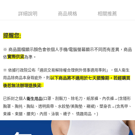
詳細說明
商品規格
相關推薦
提醒您:
※ 商品圖檔顯示顏色會依個人手機/電腦螢幕顯示不同而有差異，商品
依
實際供貨
為準。
※ 依據行政院公布「通訊交易解除權合理例外情事適用準則」，個人衛生
用品除商品本身瑕疵外，則
以下商品將不適用於七天猶豫期，若經購買
後恕無法辦理退換貨:
已拆封之個人
(口罩、刮鬍刀、除毛刀、紙尿褲、內衣褲→(含隱形
衛生用品
胸罩、胸扥、胸貼、透明肩帶、水餃墊/美胸墊、襯裙)、塑身衣
→
(含馬甲、
束褲、束腿、腰夾
)
、內搭、泳裝、襪子、 情趣用品 。)