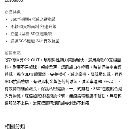
10905500
超商取貨付款
商品特色
LINE Pay
360°包覆貼合減少異物感
柔軟60支棉面料 舒適升級
Apple Pay
立體U型檔 3D立體囊袋
街口支付
通過SGS檢驗 24H有效抗菌
悠遊付
銷售重點
"濕X悶X臭X卡 OUT，展現男性魅力爽勁暢快，選用柔軟60支棉面
Google Pay
料，耐磨不易起球，親膚柔薄，讓肌膚自在呼吸，時刻保持零束縛
AFTEE先享後付
體感，獨立3D立體囊袋，完美撐托，減少摩擦、降低壓迫感，通過
相關說明
SGS抗菌檢驗，有效抑制金黃色葡萄球菌，滅菌率達99.9%以上，
【關於「AFTEE先享後付」】
有效抑制細菌滋長，保護私密健康，一片式剪裁，360°包覆貼合減
即享券
AFTEE先享後付是「在收到商品之後才付款」的支付方式。 讓您購物簡單
便利好安心！
少異物感，底檔加寬終結尷尬卡臀，無痕織帶親膚不緊勒，無痕包
１．簡單：不需註冊會員、不需綁卡、不需儲值。
邊服貼不上捲，無感標籤呵護肌膚零刺激不刺癢
運送方式
２．便利：只要手機號碼，簡訊認證，即可結帳。
３．安心：先確認商品／服務後，再付款。
全家取貨付款
每筆NT$65，滿NT$390(含以上)免運費
【「AFTEE先享後付」結帳流程】
相關分類
１．於結帳方式選擇「AFTEE先享後付」後，將跳轉至「AFTEE先享後付」