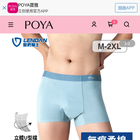
POYA寶雅
開啟APP
立刻使用官方APP
0
1
/
1