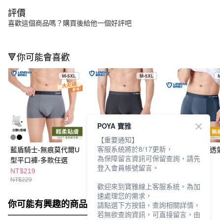
評價
喜歡這個商品嗎？購買後給他一個好評吧
🔻你可能會喜歡
POYA 寶雅
【重要通知】
客服系統將於8/17更新，
藍盾騎士-無痕莫代爾U
藍盾騎士-無痕冰絲U型
藍盾騎士-無痕透
為保障留言資訊可保留查詢，請先
型平口褲-多款任選
平口褲
平口褲
登入會員帳號留言。
NT$219
NT$199
NT$219
NT$229
NT$229
NT$229
歡迎來到寶雅線上客服系統。為加
速處理您的需求，
你可能有興趣的商品
全站排行
請點選下方按鈕，查詢相關詳情，
若無欲查詢資訊，可直接留言，由