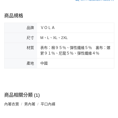
商品規格
品牌
ＶＯＬＡ
尺寸
M、L、XL、2XL
材質
表布：棉９５％、彈性纖維５％ 裏布：嫘
縈９１％、尼龍５％、彈性纖維４％
產地
中國
商品相關分類 (1)
內著衣賞
男內著
平口內褲