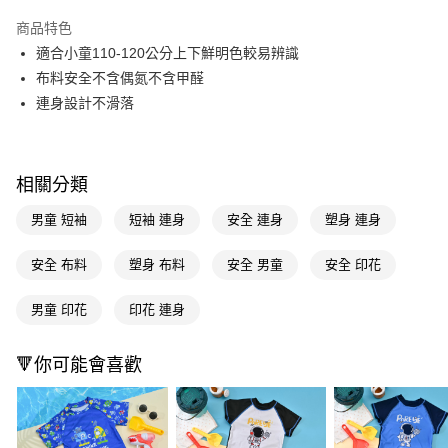
LINE Pay
商品特色
Apple Pay
適合小童110-120公分上下鮮明色較易辨識
布料安全不含偶氮不含甲醛
街口支付
連身設計不滑落
悠遊付
Google Pay
相關分類
AFTEE先享後付
男童 短袖
短袖 連身
安全 連身
塑身 連身
相關說明
【關於「AFTEE先享後付」】
AFTEE先享後付是「在收到商品之後才付款」的支付方式。 讓您購物簡單
安全 布料
塑身 布料
安全 男童
安全 印花
運送方式
便利好安心！
１．簡單：不需註冊會員、不需綁卡、不需儲值。
宅配(廠商直送🚚)
男童 印花
印花 連身
２．便利：只要手機號碼，簡訊認證，即可結帳。
每筆NT$100，滿NT$590(含以上)免運費
３．安心：先確認商品／服務後，再付款。
🔻你可能會喜歡
宅配(離島廠商直送🚚)
【「AFTEE先享後付」結帳流程】
１．於結帳方式選擇「AFTEE先享後付」後，將跳轉至「AFTEE先享後付」
每筆NT$300
結帳頁面，進行簡訊認證並確認金額後，即可完成結帳。
２．訂單成立數日內，您將收到繳費通知簡訊。
３．收到繳費通知簡訊後14天內，點擊此簡訊中的連結，可透過四大超商／