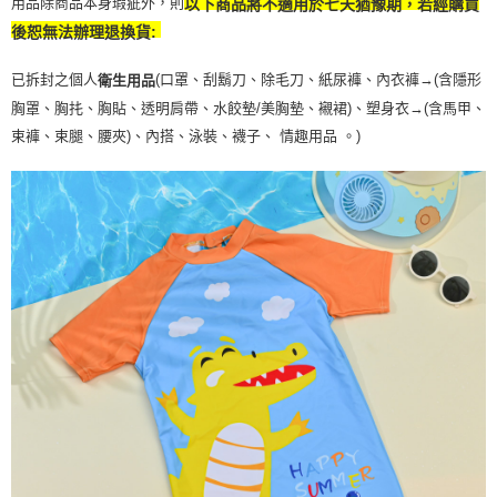
用品除商品本身瑕疵外，則
以下商品將不適用於七天猶豫期，若經購買
後恕無法辦理退換貨:
已拆封之個人
(口罩、刮鬍刀、除毛刀、紙尿褲、內衣褲→(含隱形
衛生用品
胸罩、胸扥、胸貼、透明肩帶、水餃墊/美胸墊、襯裙)、塑身衣
→
(含馬甲、
束褲、束腿、腰夾
)
、內搭、泳裝、襪子、 情趣用品 。)