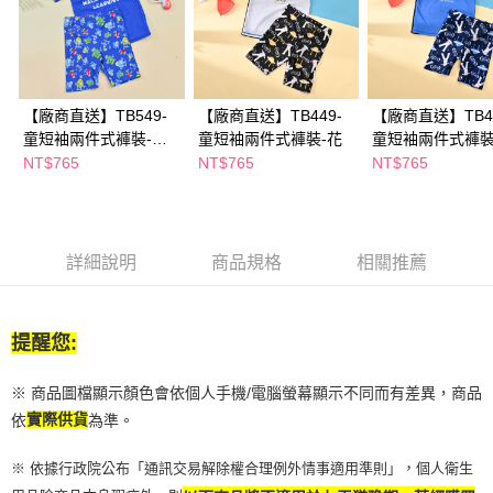
ATM／網路銀行／等多元方式進行付款，方視為交易完成。
※ 請注意：結帳手續完成當下不需立刻繳費，但若您需要取消訂單，請聯絡
購買商品的店家。未經商家同意取消之訂單仍視為有效，需透過AFTEE先享
後付繳納相關費用。
※ 交易是否成功請以「AFTEE先享後付 」之結帳頁面顯示為準，若有關於
是否繳費成功／繳費後需取消欲退款等相關疑問，請聯繫「AFTEE先享後付
【廠商直送】TB549-
【廠商直送】TB449-
【廠商直送】TB44
客戶支援中心」
https://netprotections.freshdesk.com/support/home
童短袖兩件式褲裝-印
童短袖兩件式褲裝-花
童短袖兩件式褲裝
花
NT$765
NT$765
NT$765
【注意事項】
１．透過由恩沛科技股份有限公司提供之「AFTEE先享後付」服務完成之交
易，需依本服務之必要範圍內提供個人資料，並將交易相關給付款項請求債
權轉讓予恩沛科技股份有限公司。
２．關於個人資料處理事宜，請瀏覽以下網址：
詳細說明
商品規格
相關推薦
https://aftee.tw/terms/#terms3
３．未成年的使用者請事先徵得法定代理人或監護人之同意方可使用
「AFTEE先享後付」，若未經同意申辦者引起之損失，本公司不負相關責
任。
提醒您:
４．使用「AFTEE先享後付」時，將依據個別帳號之用戶狀況，依本公司即
時審查核予不同之上限額度；若仍有額度不足之情形，本公司將視審查結果
請求用戶進行身份認證。
※ 商品圖檔顯示顏色會依個人手機/電腦螢幕顯示不同而有差異，商品
５．嚴禁一人註冊多個帳號或使用他人資訊註冊。若發現惡意使用之情形，
依
實際供貨
為準。
恩沛科技股份有限公司將有權停止該用戶之使用額度並採取法律行動。
※ 依據行政院公布「通訊交易解除權合理例外情事適用準則」，個人衛生