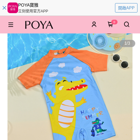
POYA寶雅
開啟APP
立刻使用官方APP
0
1
/
3