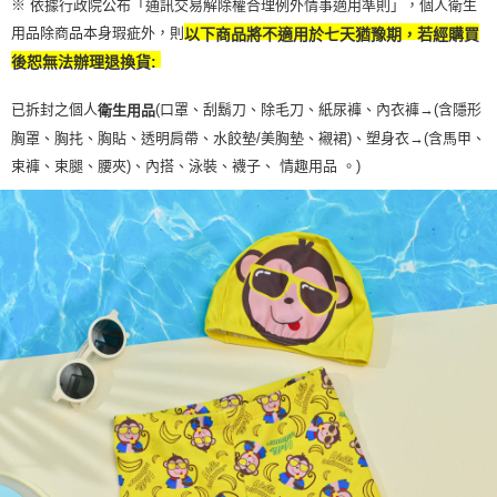
※ 依據行政院公布「通訊交易解除權合理例外情事適用準則」，個人衛生
用品除商品本身瑕疵外，則
以下商品將不適用於七天猶豫期，若經購買
後恕無法辦理退換貨:
已拆封之個人
(口罩、刮鬍刀、除毛刀、紙尿褲、內衣褲→(含隱形
衛生用品
胸罩、胸扥、胸貼、透明肩帶、水餃墊/美胸墊、襯裙)、塑身衣
→
(含馬甲、
束褲、束腿、腰夾
)
、內搭、泳裝、襪子、 情趣用品 。)