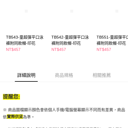
２．訂單成立數日內，您將收到繳費通知簡訊。
每筆NT$65，滿NT$390(含以上)免運費
３．收到繳費通知簡訊後14天內，點擊此簡訊中的連結，可透過四大超商／
ATM／網路銀行／等多元方式進行付款，方視為交易完成。
萊爾富取貨付款
※ 請注意：結帳手續完成當下不需立刻繳費，但若您需要取消訂單，請聯絡
每筆NT$65，滿NT$490(含以上)免運費
購買商品的店家。未經商家同意取消之訂單仍視為有效，需透過AFTEE先享
後付繳納相關費用。
付款後萊爾富取貨
※ 交易是否成功請以「AFTEE先享後付 」之結帳頁面顯示為準，若有關於
TB543-童超彈平口泳
TB542-童超彈平口泳
TB551-童超彈平
是否繳費成功／繳費後需取消欲退款等相關疑問，請聯繫「AFTEE先享後付
每筆NT$65，滿NT$490(含以上)免運費
褲附同款帽-印花
褲附同款帽-印花
褲附同款帽-印花
客戶支援中心」
https://netprotections.freshdesk.com/support/home
NT$457
NT$457
NT$457
7-11取貨付款
【注意事項】
１．透過由恩沛科技股份有限公司提供之「AFTEE先享後付」服務完成之交
每筆NT$65，滿NT$490(含以上)免運費
易，需依本服務之必要範圍內提供個人資料，並將交易相關給付款項請求債
權轉讓予恩沛科技股份有限公司。
付款後7-11取貨
詳細說明
商品規格
相關推薦
２．關於個人資料處理事宜，請瀏覽以下網址：
每筆NT$65，滿NT$490(含以上)免運費
https://aftee.tw/terms/#terms3
３．未成年的使用者請事先徵得法定代理人或監護人之同意方可使用
宅配(本島)
「AFTEE先享後付」，若未經同意申辦者引起之損失，本公司不負相關責
任。
提醒您:
每筆NT$100，滿NT$790(含以上)免運費
４．使用「AFTEE先享後付」時，將依據個別帳號之用戶狀況，依本公司即
時審查核予不同之上限額度；若仍有額度不足之情形，本公司將視審查結果
付款後寶雅門市自取(由倉庫統一出貨)
※ 商品圖檔顯示顏色會依個人手機/電腦螢幕顯示不同而有差異，商品
請求用戶進行身份認證。
每筆NT$80，滿NT$290(含以上)免運費
依
實際供貨
為準。
５．嚴禁一人註冊多個帳號或使用他人資訊註冊。若發現惡意使用之情形，
恩沛科技股份有限公司將有權停止該用戶之使用額度並採取法律行動。