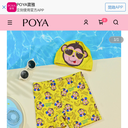
POYA寶雅
開啟APP
立刻使用官方APP
0
1
/
1