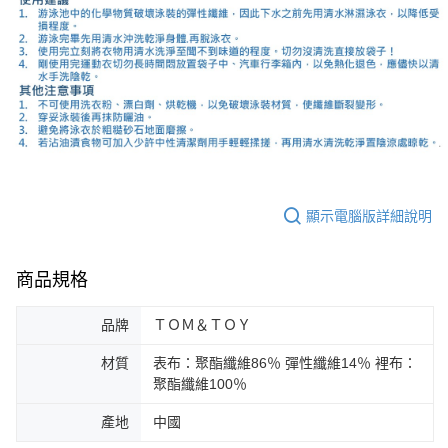
顯示電腦版詳細說明
商品規格
品牌
ＴＯＭ＆ＴＯＹ
材質
表布：聚酯纖維86％ 彈性纖維14％ 裡布：
聚酯纖維100％
產地
中國