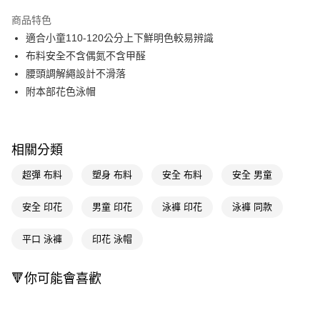
超商取貨付款
商品特色
LINE Pay
適合小童110-120公分上下鮮明色較易辨識
布料安全不含偶氮不含甲醛
Apple Pay
腰頭調解繩設計不滑落
街口支付
附本部花色泳帽
悠遊付
Google Pay
相關分類
AFTEE先享後付
超彈 布料
塑身 布料
安全 布料
安全 男童
相關說明
【關於「AFTEE先享後付」】
安全 印花
男童 印花
泳褲 印花
泳褲 同款
即享券
AFTEE先享後付是「在收到商品之後才付款」的支付方式。 讓您購物簡單
便利好安心！
１．簡單：不需註冊會員、不需綁卡、不需儲值。
平口 泳褲
印花 泳帽
運送方式
２．便利：只要手機號碼，簡訊認證，即可結帳。
３．安心：先確認商品／服務後，再付款。
全家取貨付款
🔻你可能會喜歡
每筆NT$65，滿NT$390(含以上)免運費
【「AFTEE先享後付」結帳流程】
１．於結帳方式選擇「AFTEE先享後付」後，將跳轉至「AFTEE先享後付」
付款後全家取貨
結帳頁面，進行簡訊認證並確認金額後，即可完成結帳。