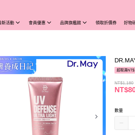
最新活動
會員優惠
品牌旗艦館
領取折價券
好物
DR.M
超取滿NT$
NT$1,180
NT$8
數量