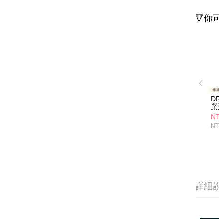
🔻你
D
業
SP
NT
NT
詳細