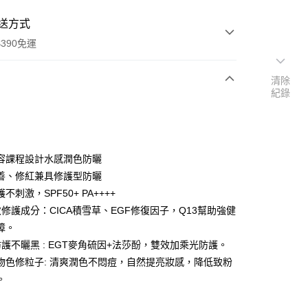
送方式
390免運
清除
紀錄
次付款
付款
容課程設計水感潤色防曬
善、修紅兼具修護型防曬
不刺激，SPF50+ PA++++
效修護成分：CICA積雪草、EGF修復因子，Q13幫助強健
障。
防護不曬黑 : EGT麥角硫因+法莎酚，雙效加乘光防護。
物色修粒子: 清爽潤色不悶痘，自然提亮妝感，降低致粉
。
y
享後付