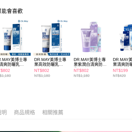
求債權轉
📢主題活動
２．關於
付款後7-1
可能會喜歡
https://aft
每筆NT$6
３．未成
「AFTE
宅配(本島)
任。
４．使用「
每筆NT$1
即時審查
結果請求
付款後寶雅
５．嚴禁
每筆NT$8
形，恩沛
R.MAY美博士專
DR.MAY美博士專
DR.MAY美博士專
DR.MA
動。
清爽防曬乳
業高效防曬乳
業紫潤白清爽防曬
業清爽防
F50+40ml
SPF50+60ml
乳40ml
SPF50+1
$802
NT$802
NT$802
NT$199
$1,180
NT$1,180
NT$1,180
NT$420
說明
商品規格
相關推薦