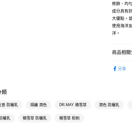
修飾、均
相關說明
成分具有
【關於「A
即享券
AFTEE
大優點。
便利好安
使用海洋
１．簡單
洋。
２．便利
運送方式
３．安心
全家取貨
【「AFT
商品相關分
每筆NT$6
１．於結帳
付」結帳
醫學美容
付款後全
２．訂單
分享
３．收到繳
醫學美容
每筆NT$6
／ATM／
※ 請注意
時尚彩妝
萊爾富取
絡購買商品
分類
先享後付
每筆NT$6
🎀獨家商品
※ 交易是
📢主題活動
是否繳費成
付款後萊
友善 防曬乳
隔離 潤色
DR.MAY 積雪草
潤色 防曬乳
付客戶支
倍回饋
每筆NT$6
 防曬乳
積雪草 防曬乳
積雪草 粉刺
📢主題活動
【注意事
7-11取貨
１．透過由
📢主題活動
交易，需
每筆NT$6