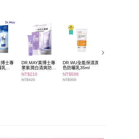
讓予恩沛科技股份有限公司。
📢
🧴穩膚養成日記 08/05-08/18
日常防護術
個人資料處理事宜，請瀏覽以下網址：
1取貨
ee.tw/terms/#terms3
5，滿NT$490(含以上)免運費
年的使用者請事先徵得法定代理人或監護人之同意方可使用
E先享後付」，若未經同意申辦者引起之損失，本公司不負相關責
AFTEE先享後付」時，將依據個別帳號之用戶狀況，依本公司
00，滿NT$790(含以上)免運費
核予不同之上限額度；若仍有額度不足之情形，本公司將視審查
用戶進行身份認證。
門市自取(由倉庫統一出貨)
一人註冊多個帳號或使用他人資訊註冊。若發現惡意使用之情
0，滿NT$290(含以上)免運費
科技股份有限公司將有權停止該用戶之使用額度並採取法律行
Y美博士專
DR.MAY美博士專
DR.WU全能保濕潤
專科全效抗汗防曬
曬乳
業紫潤白清爽防曬
色防曬乳35ml
乳40ml
0ml
乳10ml
NT$210
NT$599
NT$290
NT$420
NT$900