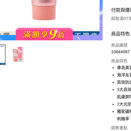
付款與運
超取滿NT$
付款方式
商品特色
POYA支付
商品編號
10844087
信用卡一
商品特色
超商取貨
專為美
海洋友
LINE Pay
高效防護
Apple Pay
3大高
肌膚屏
街口支付
2大光
悠遊付
獨家礦
刺機率
Google Pa
銷售重點
AFTEE先