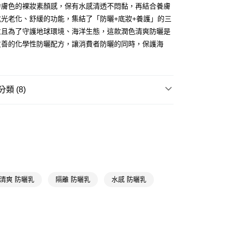
勻膚色的裸妝素顏感，保有水感清透不悶黏，再結合養膚
抗光老化、舒緩的功能，集結了「防曬+底妝+養護」的三
FTEE先享後付」】
先享後付是「在收到商品之後才付款」的支付方式。 讓您購物簡單
並且為了守護地球環境、海洋生態，這款潤色清爽防曬是
心！
友善的化學性防曬配方，讓消費者防曬的同時，保護海
：不需註冊會員、不需綁卡、不需儲值。
：只要手機號碼，簡訊認證，即可結帳。
：先確認商品／服務後，再付款。
付款
EE先享後付」結帳流程】
類 (8)
5，滿NT$390(含以上)免運費
方式選擇「AFTEE先享後付」後，將跳轉至「AFTEE先享後
頁面，進行簡訊認證並確認金額後，即可完成結帳。
防曬/隔離
家取貨
成立數日內，您將收到繳費通知簡訊。
費通知簡訊後14天內，點擊此簡訊中的連結，可透過四大超商
★品牌精選
美博士 DR.MAY
5，滿NT$390(含以上)免運費
網路銀行／等多元方式進行付款，方視為交易完成。
：結帳手續完成當下不需立刻繳費，但若您需要取消訂單，請聯
臉部彩妝
粉底/隔離霜/飾底乳
貨付款
的店家。未經商家同意取消之訂單仍視為有效，需透過AFTEE
繳納相關費用。
5，滿NT$490(含以上)免運費
🎀
通路限定
美博士 DR.MAY
否成功請以「AFTEE先享後付 」之結帳頁面顯示為準，若有關於
📢
👑精緻出遊指南 08/05-08/18
滿$688享點數8%
功／繳費後需取消欲退款等相關疑問，請聯繫「AFTEE先享後
爾富取貨
清爽 防曬乳
隔離 防曬乳
水感 防曬乳
援中心」
https://netprotections.freshdesk.com/support/home
5，滿NT$490(含以上)免運費
📢
👑精緻出遊指南 08/05-08/18
顏值防禦中
項】
付款
恩沛科技股份有限公司提供之「AFTEE先享後付」服務完成之
📢
🧴穩膚養成日記 08/05-08/18
滿額享9折回饋
依本服務之必要範圍內提供個人資料，並將交易相關給付款項請
5，滿NT$490(含以上)免運費