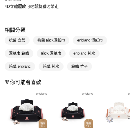
Apple Pay
4D立體壓紋可輕鬆將髒污帶走
街口支付
悠遊付
相關分類
Google Pay
抗菌 立體
抗菌 純水濕紙巾
enblanc 濕紙巾
AFTEE先享後付
濕紙巾 箱購
純水 濕紙巾
enblanc 純水
相關說明
【關於「AFTEE先享後付」】
箱購 enblanc
箱購 純水
箱購 竹子
AFTEE先享後付是「在收到商品之後才付款」的支付方式。 讓您購物簡單
運送方式
便利好安心！
１．簡單：不需註冊會員、不需綁卡、不需儲值。
宅配(廠商直送🚚)
🔻你可能會喜歡
２．便利：只要手機號碼，簡訊認證，即可結帳。
每筆NT$100，滿NT$590(含以上)免運費
３．安心：先確認商品／服務後，再付款。
宅配(離島廠商直送🚚)
【「AFTEE先享後付」結帳流程】
１．於結帳方式選擇「AFTEE先享後付」後，將跳轉至「AFTEE先享後付」
每筆NT$300
結帳頁面，進行簡訊認證並確認金額後，即可完成結帳。
２．訂單成立數日內，您將收到繳費通知簡訊。
３．收到繳費通知簡訊後14天內，點擊此簡訊中的連結，可透過四大超商／
ATM／網路銀行／等多元方式進行付款，方視為交易完成。
※ 請注意：結帳手續完成當下不需立刻繳費，但若您需要取消訂單，請聯絡