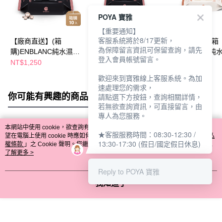
POYA 寶雅
【重要通知】
客服系統將於8/17更新，
【廠商直送】(箱
【廠商直送】(箱
【廠商直送】(箱
為保障留言資訊可保留查詢，請先
購)ENBLANC純水濕紙
購)ENBLANC純水濕紙
購)ENBLANC純
登入會員帳號留言。
巾70抽10包-珍珠
巾20抽12包-珍珠
巾24抽12包-蓮花
NT$1,250
NT$780
NT$720
歡迎來到寶雅線上客服系統。為加
速處理您的需求，
你可能有興趣的商品
全站排行
請點選下方按鈕，查詢相關詳情，
若無欲查詢資訊，可直接留言，由
專人為您服務。
本網站中使用 cookie，欲查詢有關本網站使用 cookie 方式之詳情，及若您不希
★客服服務時間：08:30-12:30 /
熱門標籤
望在電腦上使用 cookie 時應如何變更電腦的 cookie 設定，請參閱本網站「
隱私
13:30-17:30 (假日/國定假日休息)
權條款
」之 Cookie 聲明。您繼續使用本網站即表示您同意本公司得按本網站使
用條款之 Cookie 聲明使用 cookie。
了解更多 >
Reply to POYA 寶雅
我知道了