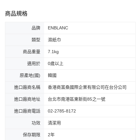
商品規格
品牌
ENBLANC
類型
濕紙巾
商品重量
7.1kg
適用於
0歲以上
原產地(國)
韓國
進口廠商名稱
香港商富桑國際企業有限公司在台分公司
進口廠商地址
台北市南港區東新街85之一號
進口廠商電話
02-2785-8172
功效
清潔用
保存期限
2年