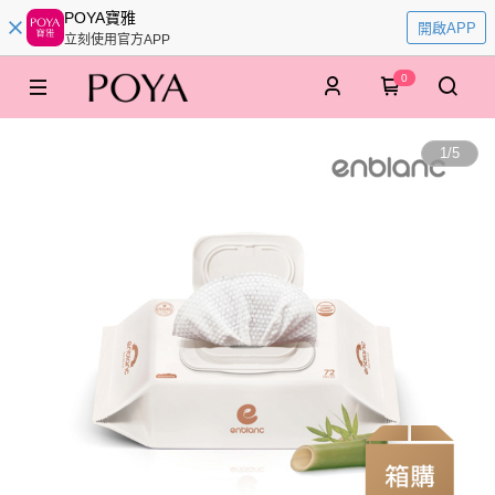
POYA寶雅
開啟APP
立刻使用官方APP
0
1
/
5