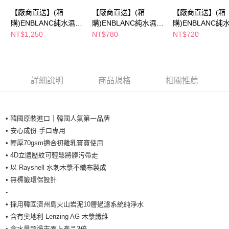
購買商品的店家。未經商家同意取消之訂單仍視為有效，需透過AFTEE先享
【廠商直送】(箱
【廠商直送】(箱
【廠商直送】(箱
後付繳納相關費用。
購)ENBLANC純水濕紙
購)ENBLANC純水濕紙
購)ENBLANC純
※ 交易是否成功請以「AFTEE先享後付 」之結帳頁面顯示為準，若有關於
巾70抽10包-珍珠
巾20抽12包-珍珠
巾24抽12包-蓮花
NT$1,250
NT$780
NT$720
是否繳費成功／繳費後需取消欲退款等相關疑問，請聯繫「AFTEE先享後付
客戶支援中心」
https://netprotections.freshdesk.com/support/home
【注意事項】
１．透過由恩沛科技股份有限公司提供之「AFTEE先享後付」服務完成之交
詳細說明
商品規格
相關推薦
易，需依本服務之必要範圍內提供個人資料，並將交易相關給付款項請求債
權轉讓予恩沛科技股份有限公司。
２．關於個人資料處理事宜，請瀏覽以下網址：
https://aftee.tw/terms/#terms3
• 韓國原裝進口｜韓國人氣第一品牌
３．未成年的使用者請事先徵得法定代理人或監護人之同意方可使用
「AFTEE先享後付」，若未經同意申辦者引起之損失，本公司不負相關責
• 安心成份 手口專用
任。
• 輕厚70gsm適合初離乳寶寶使用
４．使用「AFTEE先享後付」時，將依據個別帳號之用戶狀況，依本公司即
• 4D立體壓紋可輕鬆將髒污帶走
時審查核予不同之上限額度；若仍有額度不足之情形，本公司將視審查結果
請求用戶進行身份認證。
• 以 Rayshell 水刺木漿不織布製成
５．嚴禁一人註冊多個帳號或使用他人資訊註冊。若發現惡意使用之情形，
• 無標籤環保設計
恩沛科技股份有限公司將有權停止該用戶之使用額度並採取法律行動。
-
• 採用韓國濟州島火山岩泥10層過濾系統純淨水
• 含有奧地利 Lenzing AG 木漿纖維
• 含水量超過市面上產品3倍