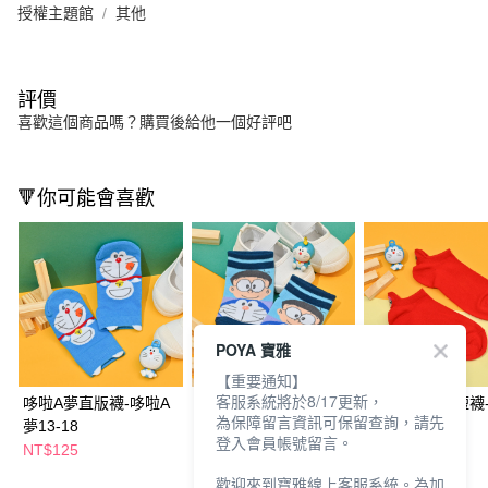
授權主題館
其他
評價
喜歡這個商品嗎？購買後給他一個好評吧
🔻你可能會喜歡
POYA 寶雅
【重要通知】
客服系統將於8/17更新，
哆啦A夢直版襪-哆啦A
哆啦A夢直版襪-雙色
哆啦A夢刺繡短襪
為保障留言資訊可保留查詢，請先
夢13-18
13-18
23-25
登入會員帳號留言。
NT$125
NT$125
NT$125
歡迎來到寶雅線上客服系統。為加