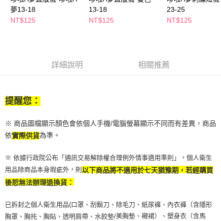
萊爾富取貨付款
※ 請注意：結帳手續完成當下不需立刻繳費，但若您需要取消訂單，請聯絡
夢13-18
13-18
23-25
每筆NT$65，滿NT$490(含以上)免運費
購買商品的店家。未經商家同意取消之訂單仍視為有效，需透過AFTEE先享
NT$125
NT$125
NT$125
後付繳納相關費用。
付款後萊爾富取貨
※ 交易是否成功請以「AFTEE先享後付 」之結帳頁面顯示為準，若有關於
是否繳費成功／繳費後需取消欲退款等相關疑問，請聯繫「AFTEE先享後付
每筆NT$65，滿NT$490(含以上)免運費
客戶支援中心」
https://netprotections.freshdesk.com/support/home
7-11取貨付款
詳細說明
相關推薦
【注意事項】
１．透過由恩沛科技股份有限公司提供之「AFTEE先享後付」服務完成之交
每筆NT$65，滿NT$490(含以上)免運費
易，需依本服務之必要範圍內提供個人資料，並將交易相關給付款項請求債
權轉讓予恩沛科技股份有限公司。
付款後7-11取貨
提醒您：
２．關於個人資料處理事宜，請瀏覽以下網址：
每筆NT$65，滿NT$490(含以上)免運費
https://aftee.tw/terms/#terms3
３．未成年的使用者請事先徵得法定代理人或監護人之同意方可使用
※ 商品圖檔顯示顏色會依個人手機/電腦螢幕顯示不同而有差異，商品
宅配(本島)
「AFTEE先享後付」，若未經同意申辦者引起之損失，本公司不負相關責
依
為準。
實際供貨
任。
每筆NT$100，滿NT$790(含以上)免運費
４．使用「AFTEE先享後付」時，將依據個別帳號之用戶狀況，依本公司即
時審查核予不同之上限額度；若仍有額度不足之情形，本公司將視審查結果
※ 依據行政院公布「通訊交易解除權合理例外情事適用準則」，個人衛生
付款後寶雅門市自取(由倉庫統一出貨)
請求用戶進行身份認證。
用品除商品本身瑕疵外，則
以下商品將不適用於七天猶豫期，若經購買
每筆NT$80，滿NT$290(含以上)免運費
５．嚴禁一人註冊多個帳號或使用他人資訊註冊。若發現惡意使用之情形，
後恕無法辦理退換貨：
恩沛科技股份有限公司將有權停止該用戶之使用額度並採取法律行動。
已拆封之個人衛生用品(口罩、刮鬍刀、除毛刀、紙尿褲、內衣褲（含隱形
美胸墊、襯裙）、塑身衣（含馬
胸罩、胸扥、胸貼、透明肩帶、水餃墊/