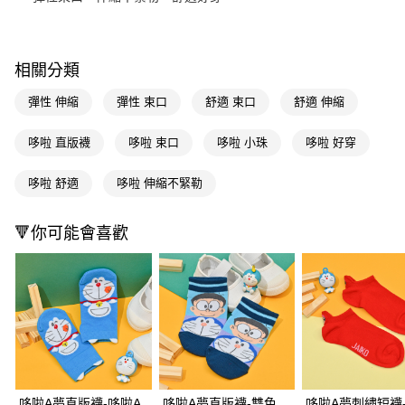
Apple Pay
街口支付
相關分類
悠遊付
彈性 伸縮
彈性 束口
舒適 束口
舒適 伸縮
Google Pay
哆啦 直版襪
哆啦 束口
哆啦 小珠
哆啦 好穿
AFTEE先享後付
相關說明
哆啦 舒適
哆啦 伸縮不緊勒
【關於「AFTEE先享後付」】
即享券
AFTEE先享後付是「在收到商品之後才付款」的支付方式。 讓您購物簡單
🔻你可能會喜歡
便利好安心！
１．簡單：不需註冊會員、不需綁卡、不需儲值。
運送方式
２．便利：只要手機號碼，簡訊認證，即可結帳。
３．安心：先確認商品／服務後，再付款。
全家取貨付款
每筆NT$65，滿NT$390(含以上)免運費
【「AFTEE先享後付」結帳流程】
１．於結帳方式選擇「AFTEE先享後付」後，將跳轉至「AFTEE先享後付」
付款後全家取貨
結帳頁面，進行簡訊認證並確認金額後，即可完成結帳。
２．訂單成立數日內，您將收到繳費通知簡訊。
每筆NT$65，滿NT$390(含以上)免運費
３．收到繳費通知簡訊後14天內，點擊此簡訊中的連結，可透過四大超商／
ATM／網路銀行／等多元方式進行付款，方視為交易完成。
哆啦A夢直版襪-哆啦A
哆啦A夢直版襪-雙色
哆啦A夢刺繡短襪