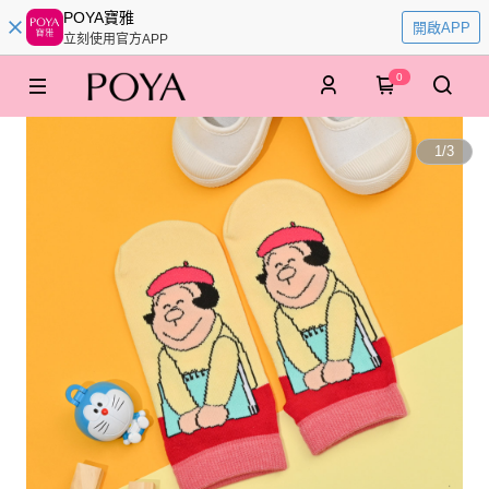
POYA寶雅
開啟APP
立刻使用官方APP
0
1
/
3