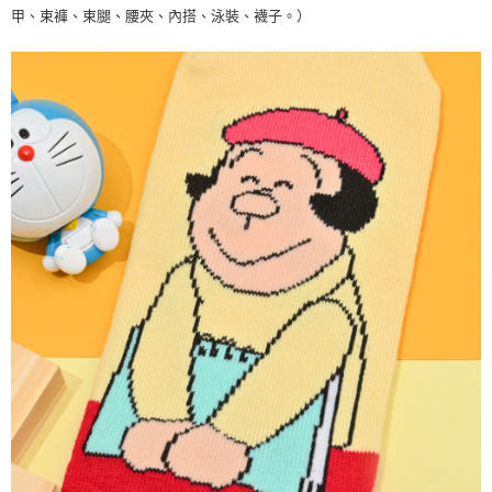
甲、束褲、束腿、腰夾、內搭、泳裝、襪子。）