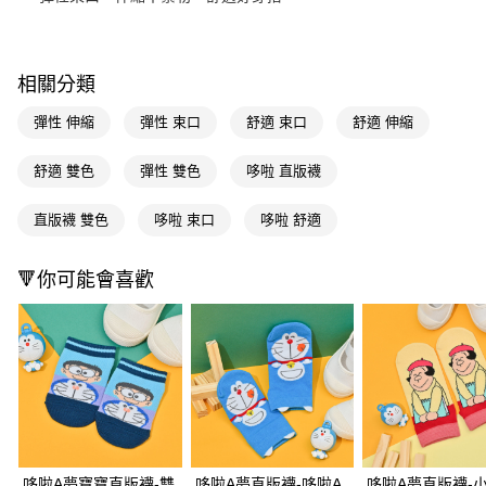
Apple Pay
街口支付
相關分類
悠遊付
彈性 伸縮
彈性 束口
舒適 束口
舒適 伸縮
Google Pay
舒適 雙色
彈性 雙色
哆啦 直版襪
AFTEE先享後付
相關說明
直版襪 雙色
哆啦 束口
哆啦 舒適
【關於「AFTEE先享後付」】
即享券
AFTEE先享後付是「在收到商品之後才付款」的支付方式。 讓您購物簡單
🔻你可能會喜歡
便利好安心！
１．簡單：不需註冊會員、不需綁卡、不需儲值。
運送方式
２．便利：只要手機號碼，簡訊認證，即可結帳。
３．安心：先確認商品／服務後，再付款。
全家取貨付款
每筆NT$65，滿NT$390(含以上)免運費
【「AFTEE先享後付」結帳流程】
１．於結帳方式選擇「AFTEE先享後付」後，將跳轉至「AFTEE先享後付」
付款後全家取貨
結帳頁面，進行簡訊認證並確認金額後，即可完成結帳。
２．訂單成立數日內，您將收到繳費通知簡訊。
每筆NT$65，滿NT$390(含以上)免運費
３．收到繳費通知簡訊後14天內，點擊此簡訊中的連結，可透過四大超商／
ATM／網路銀行／等多元方式進行付款，方視為交易完成。
哆啦A夢寶寶直版襪-雙
哆啦A夢直版襪-哆啦A
哆啦A夢直版襪-