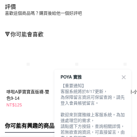
評價
喜歡這個商品嗎？購買後給他一個好評吧
🔻你可能會喜歡
POYA 寶雅
【重要通知】
客服系統將於8/17更新，
哆啦A夢寶寶直版襪-雙
哆啦A夢直版襪-哆啦A
哆啦A夢直版襪-
為保障留言資訊可保留查詢，請先
色9-14
夢13-18
23-25
登入會員帳號留言。
NT$125
NT$125
NT$125
歡迎來到寶雅線上客服系統。為加
速處理您的需求，
你可能有興趣的商品
全站排行
請點選下方按鈕，查詢相關詳情，
若無欲查詢資訊，可直接留言，由