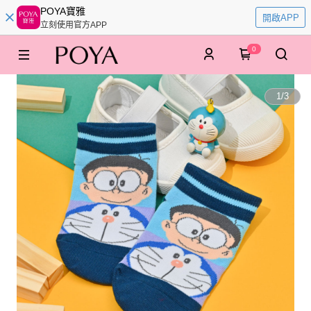
POYA寶雅
開啟APP
立刻使用官方APP
0
1
/
3