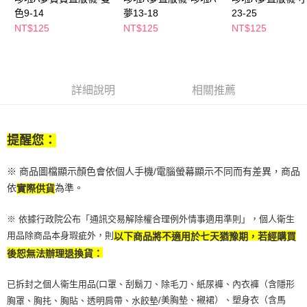
萊爾富取貨付款
※ 請注意：結帳手續完成當下不需立刻繳費，但若您需要取消訂單，請聯絡
色9-14
夢13-18
23-25
每筆NT$65，滿NT$490(含以上)免運費
購買商品的店家。未經商家同意取消之訂單仍視為有效，需透過AFTEE先享
NT$125
NT$125
NT$125
後付繳納相關費用。
付款後萊爾富取貨
※ 交易是否成功請以「AFTEE先享後付 」之結帳頁面顯示為準，若有關於
是否繳費成功／繳費後需取消欲退款等相關疑問，請聯繫「AFTEE先享後付
每筆NT$65，滿NT$490(含以上)免運費
客戶支援中心」
https://netprotections.freshdesk.com/support/home
7-11取貨付款
詳細說明
相關推薦
【注意事項】
１．透過由恩沛科技股份有限公司提供之「AFTEE先享後付」服務完成之交
每筆NT$65，滿NT$490(含以上)免運費
易，需依本服務之必要範圍內提供個人資料，並將交易相關給付款項請求債
權轉讓予恩沛科技股份有限公司。
付款後7-11取貨
提醒您：
２．關於個人資料處理事宜，請瀏覽以下網址：
每筆NT$65，滿NT$490(含以上)免運費
https://aftee.tw/terms/#terms3
３．未成年的使用者請事先徵得法定代理人或監護人之同意方可使用
※ 商品圖檔顯示顏色會依個人手機/電腦螢幕顯示不同而有差異，商品
宅配(本島)
「AFTEE先享後付」，若未經同意申辦者引起之損失，本公司不負相關責
依
為準。
實際供貨
任。
每筆NT$100，滿NT$790(含以上)免運費
４．使用「AFTEE先享後付」時，將依據個別帳號之用戶狀況，依本公司即
時審查核予不同之上限額度；若仍有額度不足之情形，本公司將視審查結果
※ 依據行政院公布「通訊交易解除權合理例外情事適用準則」，個人衛生
付款後寶雅門市自取(由倉庫統一出貨)
請求用戶進行身份認證。
用品除商品本身瑕疵外，則
以下商品將不適用於七天猶豫期，若經購買
每筆NT$80，滿NT$290(含以上)免運費
５．嚴禁一人註冊多個帳號或使用他人資訊註冊。若發現惡意使用之情形，
後恕無法辦理退換貨：
恩沛科技股份有限公司將有權停止該用戶之使用額度並採取法律行動。
已拆封之個人衛生用品(口罩、刮鬍刀、除毛刀、紙尿褲、內衣褲（含隱形
美胸墊、襯裙）、塑身衣（含馬
胸罩、胸扥、胸貼、透明肩帶、水餃墊/