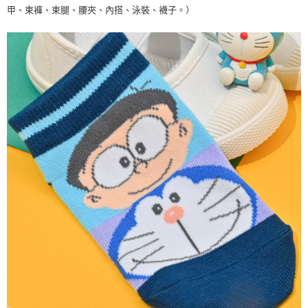
甲、束褲、束腿、腰夾、內搭、泳裝、襪子。）