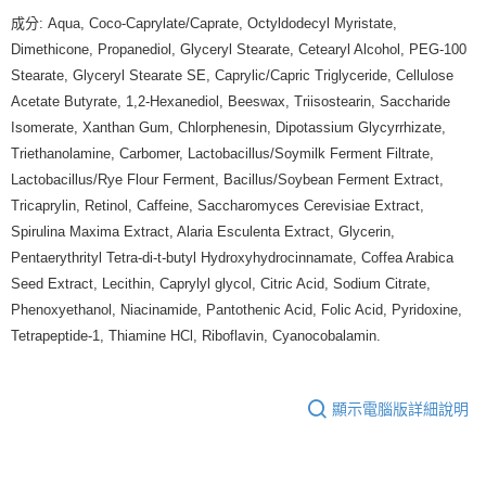
成分: Aqua, Coco-Caprylate/Caprate, Octyldodecyl Myristate,
Dimethicone, Propanediol, Glyceryl Stearate, Cetearyl Alcohol, PEG-100
Stearate, Glyceryl Stearate SE, Caprylic/Capric Triglyceride, Cellulose
Acetate Butyrate, 1,2-Hexanediol, Beeswax, Triisostearin, Saccharide
Isomerate, Xanthan Gum, Chlorphenesin, Dipotassium Glycyrrhizate,
Triethanolamine, Carbomer, Lactobacillus/Soymilk Ferment Filtrate,
Lactobacillus/Rye Flour Ferment, Bacillus/Soybean Ferment Extract,
Tricaprylin, Retinol, Caffeine, Saccharomyces Cerevisiae Extract,
Spirulina Maxima Extract, Alaria Esculenta Extract, Glycerin,
Pentaerythrityl Tetra-di-t-butyl Hydroxyhydrocinnamate, Coffea Arabica
Seed Extract, Lecithin, Caprylyl glycol, Citric Acid, Sodium Citrate,
Phenoxyethanol, Niacinamide, Pantothenic Acid, Folic Acid, Pyridoxine,
Tetrapeptide-1, Thiamine HCl, Riboflavin, Cyanocobalamin.
顯示電腦版詳細說明