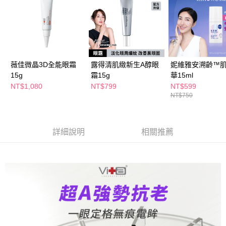
ATM／網路銀行／等多元方式進行付款，方視為交易完成。
萊爾富取貨付款
※ 請注意：結帳手續完成當下不需立刻繳費，但若您需要取消訂單，請聯絡
每筆NT$65，滿NT$490(含以上)免運費
購買商品的店家。未經商家同意取消之訂單仍視為有效，需透過AFTEE先享
後付繳納相關費用。
付款後萊爾富取貨
※ 交易是否成功請以「AFTEE先享後付 」之結帳頁面顯示為準，若有關於
是否繳費成功／繳費後需取消欲退款等相關疑問，請聯繫「AFTEE先享後付
每筆NT$65，滿NT$490(含以上)免運費
客戶支援中心」
https://netprotections.freshdesk.com/support/home
薇佳微晶3D全能眼霜
露得清肌緻新生A醇眼
妮維雅安溯齡™
7-11取貨付款
15g
霜15g
華15ml
【注意事項】
１．透過由恩沛科技股份有限公司提供之「AFTEE先享後付」服務完成之交
每筆NT$65，滿NT$490(含以上)免運費
NT$1,080
NT$799
NT$599
易，需依本服務之必要範圍內提供個人資料，並將交易相關給付款項請求債
NT$750
權轉讓予恩沛科技股份有限公司。
付款後7-11取貨
２．關於個人資料處理事宜，請瀏覽以下網址：
每筆NT$65，滿NT$490(含以上)免運費
https://aftee.tw/terms/#terms3
３．未成年的使用者請事先徵得法定代理人或監護人之同意方可使用
詳細說明
相關推薦
宅配(本島)
「AFTEE先享後付」，若未經同意申辦者引起之損失，本公司不負相關責
任。
每筆NT$100，滿NT$790(含以上)免運費
４．使用「AFTEE先享後付」時，將依據個別帳號之用戶狀況，依本公司即
時審查核予不同之上限額度；若仍有額度不足之情形，本公司將視審查結果
付款後寶雅門市自取(由倉庫統一出貨)
請求用戶進行身份認證。
每筆NT$80，滿NT$290(含以上)免運費
５．嚴禁一人註冊多個帳號或使用他人資訊註冊。若發現惡意使用之情形，
恩沛科技股份有限公司將有權停止該用戶之使用額度並採取法律行動。