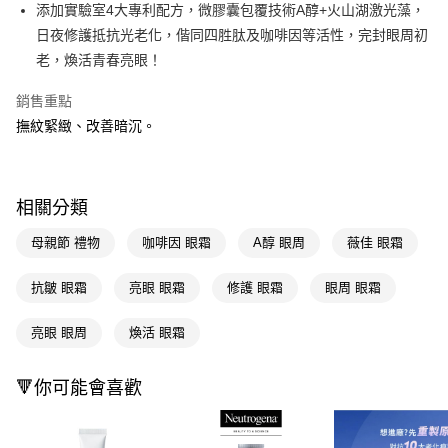
LINE Pay
添加實驗室4大專利配方，微膠囊包覆技術A醇+火山湖激光藻，
日夜修護抵抗光老化，偕同四胜肽及咖啡因等活性，完封眼周初
Apple Pay
老，煥活青春亮眼！
街口支付
銷售重點
悠遊付
撫紋緊緻、改善暗沉。
Google Pay
AFTEE先享後付
相關分類
相關說明
【關於「AFTEE先享後付」】
母親節 禮物
咖啡因 眼霜
A醇 眼周
薇佳 眼霜
即享券
AFTEE先享後付是「在收到商品之後才付款」的支付方式。 讓您購物簡單
便利好安心！
抗皺 眼霜
亮眼 眼霜
修護 眼霜
眼周 眼霜
１．簡單：不需註冊會員、不需綁卡、不需儲值。
運送方式
２．便利：只要手機號碼，簡訊認證，即可結帳。
３．安心：先確認商品／服務後，再付款。
亮眼 眼周
煥活 眼霜
全家取貨付款
每筆NT$65，滿NT$390(含以上)免運費
【「AFTEE先享後付」結帳流程】
１．於結帳方式選擇「AFTEE先享後付」後，將跳轉至「AFTEE先享後付」
🔻你可能會喜歡
付款後全家取貨
結帳頁面，進行簡訊認證並確認金額後，即可完成結帳。
２．訂單成立數日內，您將收到繳費通知簡訊。
每筆NT$65，滿NT$390(含以上)免運費
３．收到繳費通知簡訊後14天內，點擊此簡訊中的連結，可透過四大超商／