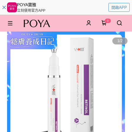
POYA寶雅
開啟APP
立刻使用官方APP
0
1
/
2