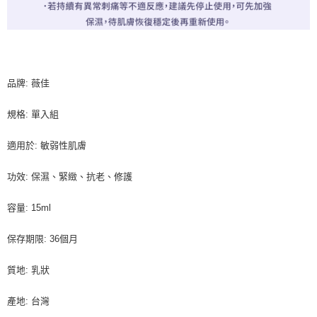
品牌: 薇佳
規格: 單入組
適用於: 敏弱性肌膚
功效: 保濕、緊緻、抗老、修護
容量: 15ml
保存期限: 36個月
質地: 乳狀
產地: 台灣