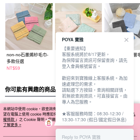
POYA 寶雅
【重要通知】
客服系統將於8/17更新，
non-no石墨烯紗毛巾-
無撚紗布毛巾(點點款)-
non-no純棉漸層
為保障留言資訊可保留查詢，請先
多款任選
多色任選
入-多款任選
登入會員帳號留言。
NT$59
NT$159
NT$229
歡迎來到寶雅線上客服系統。為加
速處理您的需求，
你可能有興趣的商品
全站排行
請點選下方按鈕，查詢相關詳情，
若無欲查詢資訊，可直接留言，由
專人為您服務。
本網站中使用 cookie，欲查詢有關本網站使用 cookie 方式之詳情，及若您不希
★客服服務時間：08:30-12:30 /
熱門標籤
望在電腦上使用 cookie 時應如何變更電腦的 cookie 設定，請參閱本網站「
隱私
13:30-17:30 (假日/國定假日休息)
權條款
」之 Cookie 聲明。您繼續使用本網站即表示您同意本公司得按本網站使
用條款之 Cookie 聲明使用 cookie。
了解更多 >
Reply to POYA 寶雅