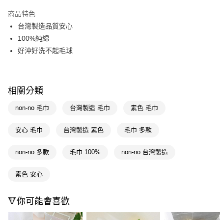
超商取貨付款
商品特色
LINE Pay
台灣製造品質安心
100%純綿
Apple Pay
好沖好洗不起毛球
街口支付
悠遊付
相關分類
Google Pay
non-no 毛巾
台灣製造 毛巾
素色 毛巾
AFTEE先享後付
相關說明
安心 毛巾
台灣製造 素色
毛巾 多款
【關於「AFTEE先享後付」】
即享券
AFTEE先享後付是「在收到商品之後才付款」的支付方式。 讓您購物簡單
non-no 多款
毛巾 100%
non-no 台灣製造
便利好安心！
１．簡單：不需註冊會員、不需綁卡、不需儲值。
運送方式
２．便利：只要手機號碼，簡訊認證，即可結帳。
素色 安心
３．安心：先確認商品／服務後，再付款。
全家取貨付款
每筆NT$65，滿NT$390(含以上)免運費
【「AFTEE先享後付」結帳流程】
🔻你可能會喜歡
１．於結帳方式選擇「AFTEE先享後付」後，將跳轉至「AFTEE先享後付」
付款後全家取貨
結帳頁面，進行簡訊認證並確認金額後，即可完成結帳。