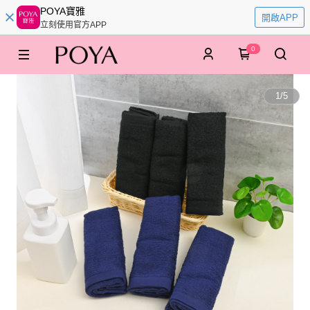
POYA寶雅
開啟APP
立刻使用官方APP
0
1
/
5