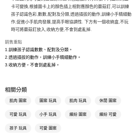
卡可變換,根據圖卡上的顏色插上相對應顏色的蘑菇釘,可以訓練
Apple Pay
孩子認識色彩,數數,配對及分類,透過插拔的動作,訓練小手精細動
街口支付
作,促進小手肌肉發展,提高手眼協調性. 下方有一個收納盒,不玩
時可將蘑菇釘放入,收納方便,不會到處亂掉.
悠遊付
銷售重點
Google Pay
1.訓練孩子認識數數、配對及分類。
AFTEE先享後付
2.透過插拔的動作，訓練小手精細動作。
相關說明
3.收納方便，不會到處亂掉。
【關於「AFTEE先享後付」】
即享券
AFTEE先享後付是「在收到商品之後才付款」的支付方式。 讓您購物簡單
便利好安心！
１．簡單：不需註冊會員、不需綁卡、不需儲值。
運送方式
相關分類
２．便利：只要手機號碼，簡訊認證，即可結帳。
３．安心：先確認商品／服務後，再付款。
全家取貨付款
肌肉 圖案
圖案 玩具
肌肉 玩具
休閒 圖案
每筆NT$65，滿NT$390(含以上)免運費
【「AFTEE先享後付」結帳流程】
１．於結帳方式選擇「AFTEE先享後付」後，將跳轉至「AFTEE先享後付」
可愛 玩具
小手 玩具
繽紛 圖案
繽紛 可愛
付款後全家取貨
結帳頁面，進行簡訊認證並確認金額後，即可完成結帳。
２．訂單成立數日內，您將收到繳費通知簡訊。
每筆NT$65，滿NT$390(含以上)免運費
孩子 玩具
可愛 圖案
３．收到繳費通知簡訊後14天內，點擊此簡訊中的連結，可透過四大超商／
ATM／網路銀行／等多元方式進行付款，方視為交易完成。