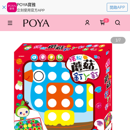
POYA寶雅
開啟APP
立刻使用官方APP
0
1
/
7