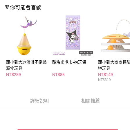
萊爾富取貨付款
※ 請注意：結帳手續完成當下不需立刻繳費，但若您需要取消訂單，請聯絡
🔻你可能會喜歡
每筆NT$65，滿NT$490(含以上)免運費
購買商品的店家。未經商家同意取消之訂單仍視為有效，需透過AFTEE先享
後付繳納相關費用。
付款後萊爾富取貨
※ 交易是否成功請以「AFTEE先享後付 」之結帳頁面顯示為準，若有關於
是否繳費成功／繳費後需取消欲退款等相關疑問，請聯繫「AFTEE先享後付
每筆NT$65，滿NT$490(含以上)免運費
客戶支援中心」
https://netprotections.freshdesk.com/support/home
7-11取貨付款
【注意事項】
１．透過由恩沛科技股份有限公司提供之「AFTEE先享後付」服務完成之交
每筆NT$65，滿NT$490(含以上)免運費
易，需依本服務之必要範圍內提供個人資料，並將交易相關給付款項請求債
權轉讓予恩沛科技股份有限公司。
付款後7-11取貨
２．關於個人資料處理事宜，請瀏覽以下網址：
寵小到大冰淇淋不倒翁
酷洛米毛巾-抱玩偶
寵小到大團團轉
每筆NT$65，滿NT$490(含以上)免運費
https://aftee.tw/terms/#terms3
漏食玩具
道玩具
３．未成年的使用者請事先徵得法定代理人或監護人之同意方可使用
宅配(本島)
NT$289
NT$85
NT$149
「AFTEE先享後付」，若未經同意申辦者引起之損失，本公司不負相關責
NT$319
任。
每筆NT$100，滿NT$790(含以上)免運費
４．使用「AFTEE先享後付」時，將依據個別帳號之用戶狀況，依本公司即
時審查核予不同之上限額度；若仍有額度不足之情形，本公司將視審查結果
付款後寶雅門市自取(由倉庫統一出貨)
請求用戶進行身份認證。
詳細說明
相關推薦
每筆NT$80，滿NT$290(含以上)免運費
５．嚴禁一人註冊多個帳號或使用他人資訊註冊。若發現惡意使用之情形，
恩沛科技股份有限公司將有權停止該用戶之使用額度並採取法律行動。