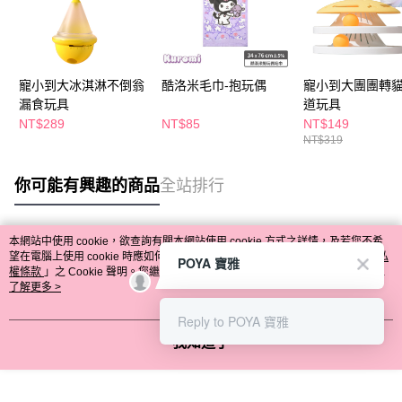
寵小到大冰淇淋不倒翁
酷洛米毛巾-抱玩偶
寵小到大團團轉
漏食玩具
道玩具
NT$289
NT$85
NT$149
NT$319
你可能有興趣的商品
全站排行
本網站中使用 cookie，欲查詢有關本網站使用 cookie 方式之詳情，及若您不希
熱門標籤
望在電腦上使用 cookie 時應如何變更電腦的 cookie 設定，請參閱本網站「
隱私
POYA 寶雅
權條款
」之 Cookie 聲明。您繼續使用本網站即表示您同意本公司得按本網站使
用條款之 Cookie 聲明使用 cookie。
了解更多 >
Reply to POYA 寶雅
我知道了