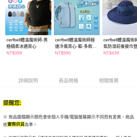
２．訂單成立數日內，您將收到繳費通知簡訊。
每筆NT$65，滿NT$390(含以上)免運費
３．收到繳費通知簡訊後14天內，點擊此簡訊中的連結，可透過四大超商／
ATM／網路銀行／等多元方式進行付款，方視為交易完成。
萊爾富取貨付款
※ 請注意：結帳手續完成當下不需立刻繳費，但若您需要取消訂單，請聯絡
每筆NT$65，滿NT$490(含以上)免運費
購買商品的店家。未經商家同意取消之訂單仍視為有效，需透過AFTEE先享
後付繳納相關費用。
付款後萊爾富取貨
※ 交易是否成功請以「AFTEE先享後付 」之結帳頁面顯示為準，若有關於
cerfbell體溫魔術師-男
cerfbell體溫魔術師極
cerfbell體溫魔
是否繳費成功／繳費後需取消欲退款等相關疑問，請聯繫「AFTEE先享後付
每筆NT$65，滿NT$490(含以上)免運費
極細柔冰適背心
速冷風背心-藍-多款任
氣防潑前後披巾
客戶支援中心」
https://netprotections.freshdesk.com/support/home
選
帽-丈青
NT$399
NT$990
NT$439
7-11取貨付款
【注意事項】
１．透過由恩沛科技股份有限公司提供之「AFTEE先享後付」服務完成之交
每筆NT$65，滿NT$490(含以上)免運費
易，需依本服務之必要範圍內提供個人資料，並將交易相關給付款項請求債
權轉讓予恩沛科技股份有限公司。
付款後7-11取貨
詳細說明
商品規格
相關推薦
２．關於個人資料處理事宜，請瀏覽以下網址：
每筆NT$65，滿NT$490(含以上)免運費
https://aftee.tw/terms/#terms3
３．未成年的使用者請事先徵得法定代理人或監護人之同意方可使用
宅配(本島)
「AFTEE先享後付」，若未經同意申辦者引起之損失，本公司不負相關責
提醒您:
任。
每筆NT$100，滿NT$790(含以上)免運費
４．使用「AFTEE先享後付」時，將依據個別帳號之用戶狀況，依本公司即
時審查核予不同之上限額度；若仍有額度不足之情形，本公司將視審查結果
付款後寶雅門市自取(由倉庫統一出貨)
※ 商品圖檔顯示顏色會依個人手機/電腦螢幕顯示不同而有差異，商品
請求用戶進行身份認證。
每筆NT$80，滿NT$290(含以上)免運費
依
實際供貨
為準。
５．嚴禁一人註冊多個帳號或使用他人資訊註冊。若發現惡意使用之情形，
恩沛科技股份有限公司將有權停止該用戶之使用額度並採取法律行動。