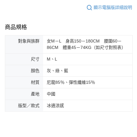
顯示電腦版詳細說明
商品規格
對象與族群
女M－L 身高150－180CM 腰圍60－
86CM 體重45－74KG（如尺寸對照表）
尺寸
M、L
顏色
灰、綠、藍
材質
尼龍85％、彈性纖維15％
產地
中國
版型／款式
冰適涼感