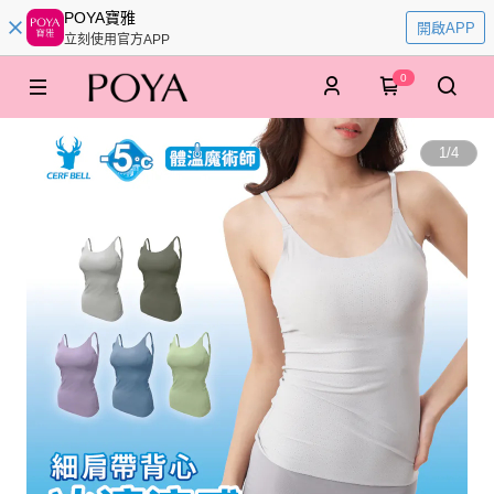
POYA寶雅
開啟APP
立刻使用官方APP
0
1
/
4