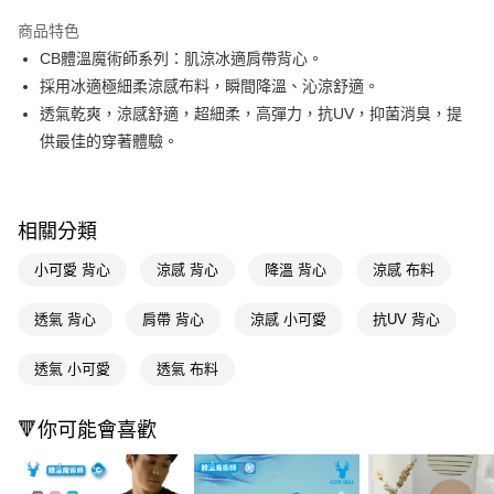
超商取貨付款
商品特色
LINE Pay
CB體溫魔術師系列：肌涼冰適肩帶背心。
採用冰適極細柔涼感布料，瞬間降溫、沁涼舒適。
Apple Pay
透氣乾爽，涼感舒適，超細柔，高彈力，抗UV，抑菌消臭，提
街口支付
供最佳的穿著體驗。
悠遊付
Google Pay
相關分類
AFTEE先享後付
小可愛 背心
涼感 背心
降溫 背心
涼感 布料
相關說明
【關於「AFTEE先享後付」】
透氣 背心
肩帶 背心
涼感 小可愛
抗UV 背心
即享券
AFTEE先享後付是「在收到商品之後才付款」的支付方式。 讓您購物簡單
便利好安心！
１．簡單：不需註冊會員、不需綁卡、不需儲值。
透氣 小可愛
透氣 布料
運送方式
２．便利：只要手機號碼，簡訊認證，即可結帳。
３．安心：先確認商品／服務後，再付款。
全家取貨付款
🔻你可能會喜歡
每筆NT$65，滿NT$390(含以上)免運費
【「AFTEE先享後付」結帳流程】
１．於結帳方式選擇「AFTEE先享後付」後，將跳轉至「AFTEE先享後付」
付款後全家取貨
結帳頁面，進行簡訊認證並確認金額後，即可完成結帳。