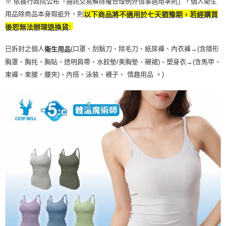
※ 依據行政院公布「通訊交易解除權合理例外情事適用準則」，個人衛生
用品除商品本身瑕疵外，則
以下商品將不適用於七天猶豫期，若經購買
後恕無法辦理退換貨:
已拆封之個人
(口罩、刮鬍刀、除毛刀、紙尿褲、內衣褲→(含隱形
衛生用品
胸罩、胸扥、胸貼、透明肩帶、水餃墊/美胸墊、襯裙)、塑身衣
→
(含馬甲、
束褲、束腿、腰夾
)
、內搭、泳裝、襪子、 情趣用品 。)