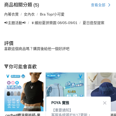
商品相關分類 (5)
查看全部
內著衣賞
女內衣
Bra Top/小可愛
📢主題活動📢
🎇繽紛夏拼樂園 08/05-09/01
夏日造型提案
評價
喜歡這個商品嗎？購買後給他一個好評吧
🔻你可能會喜歡
POYA 寶雅
【重要通知】
客服系統將於8/17更新，
cerfbell體溫魔術師-男
cerfbell體溫魔術師極
cerfbell體溫魔