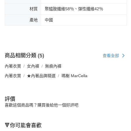
材質
聚醯胺纖維58％、彈性纖維42％
產地
中國
商品相關分類 (5)
查看全部
內著衣賞
女內褲
無痕內褲
內著衣賞
★內著品牌精選
瑪榭 MarCella
評價
喜歡這個商品嗎？購買後給他一個好評吧
🔻你可能會喜歡