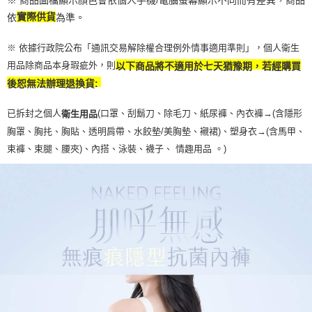
依
實際供貨
為準。
※ 依據行政院公布「通訊交易解除權合理例外情事適用準則」，個人衛生
用品除商品本身瑕疵外，則
以下商品將不適用於七天猶豫期，若經購買
後恕無法辦理退換貨:
已拆封之個人
(口罩、刮鬍刀、除毛刀、紙尿褲、內衣褲→(含隱形
衛生用品
胸罩、胸扥、胸貼、透明肩帶、水餃墊/美胸墊、襯裙)、塑身衣
→
(含馬甲、
束褲、束腿、腰夾
)
、內搭、泳裝、襪子、 情趣用品 。)