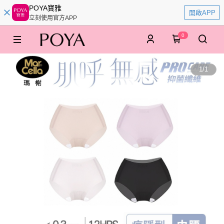
POYA寶雅
開啟APP
立刻使用官方APP
0
1
/
1