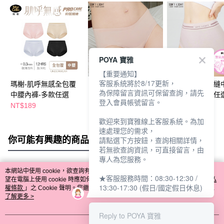
POYA 寶雅
【重要通知】
客服系統將於8/17更新，
瑪榭-肌呼無感全包覆
舒芙蕾-10D蠶絲無痕
舒芙蕾-乳酸無縫
為保障留言資訊可保留查詢，請先
中腰內褲-多款任選
中腰褲-多色多尺寸任
褲-多色多尺寸任
登入會員帳號留言。
選
NT$189
NT$189
NT$189
歡迎來到寶雅線上客服系統。為加
速處理您的需求，
你可能有興趣的商品
全站排行
請點選下方按鈕，查詢相關詳情，
若無欲查詢資訊，可直接留言，由
專人為您服務。
本網站中使用 cookie，欲查詢有關本網站使用 cookie 方式之詳情，及若您不希
★客服服務時間：08:30-12:30 /
熱門標籤
望在電腦上使用 cookie 時應如何變更電腦的 cookie 設定，請參閱本網站「
隱私
13:30-17:30 (假日/國定假日休息)
權條款
」之 Cookie 聲明。您繼續使用本網站即表示您同意本公司得按本網站使
用條款之 Cookie 聲明使用 cookie。
了解更多 >
Reply to POYA 寶雅