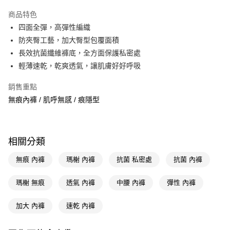
超商取貨付款
商品特色
LINE Pay
四面全彈，高彈性編織
防夾臀工藝，加大臀型包覆面積
Apple Pay
長效抗菌纖維褲底，全方面保護私密處
街口支付
輕薄速乾，乾爽透氣，讓肌膚好好呼吸
悠遊付
銷售重點
無痕內褲 / 肌呼無感 / 痕隱型
Google Pay
AFTEE先享後付
相關說明
相關分類
【關於「AFTEE先享後付」】
即享券
AFTEE先享後付是「在收到商品之後才付款」的支付方式。 讓您購物簡單
無痕 內褲
瑪榭 內褲
抗菌 私密處
抗菌 內褲
便利好安心！
１．簡單：不需註冊會員、不需綁卡、不需儲值。
運送方式
２．便利：只要手機號碼，簡訊認證，即可結帳。
瑪榭 無痕
透氣 內褲
中腰 內褲
彈性 內褲
３．安心：先確認商品／服務後，再付款。
全家取貨付款
加大 內褲
速乾 內褲
每筆NT$65，滿NT$390(含以上)免運費
【「AFTEE先享後付」結帳流程】
１．於結帳方式選擇「AFTEE先享後付」後，將跳轉至「AFTEE先享後付」
付款後全家取貨
結帳頁面，進行簡訊認證並確認金額後，即可完成結帳。