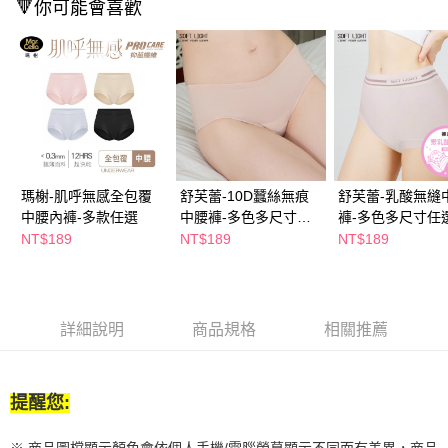
🔻你可能會喜歡
２．訂單成立數日內，您將收到繳費通知簡訊。
每筆NT$65，滿NT$390(含以上)免運費
３．收到繳費通知簡訊後14天內，點擊此簡訊中的連結，可透過四大超商／
ATM／網路銀行／等多元方式進行付款，方視為交易完成。
萊爾富取貨付款
※ 請注意：結帳手續完成當下不需立刻繳費，但若您需要取消訂單，請聯絡
每筆NT$65，滿NT$490(含以上)免運費
購買商品的店家。未經商家同意取消之訂單仍視為有效，需透過AFTEE先享
後付繳納相關費用。
付款後萊爾富取貨
※ 交易是否成功請以「AFTEE先享後付 」之結帳頁面顯示為準，若有關於
是否繳費成功／繳費後需取消欲退款等相關疑問，請聯繫「AFTEE先享後付
每筆NT$65，滿NT$490(含以上)免運費
客戶支援中心」
https://netprotections.freshdesk.com/support/home
7-11取貨付款
【注意事項】
瑪榭-肌呼無感全包覆
舒芙蕾-10D蠶絲無痕
舒芙蕾-乳酸無縫
１．透過由恩沛科技股份有限公司提供之「AFTEE先享後付」服務完成之交
每筆NT$65，滿NT$490(含以上)免運費
中腰內褲-多款任選
中腰褲-多色多尺寸任
褲-多色多尺寸任
易，需依本服務之必要範圍內提供個人資料，並將交易相關給付款項請求債
選
NT$189
NT$189
NT$189
權轉讓予恩沛科技股份有限公司。
付款後7-11取貨
２．關於個人資料處理事宜，請瀏覽以下網址：
每筆NT$65，滿NT$490(含以上)免運費
https://aftee.tw/terms/#terms3
３．未成年的使用者請事先徵得法定代理人或監護人之同意方可使用
宅配(本島)
「AFTEE先享後付」，若未經同意申辦者引起之損失，本公司不負相關責
詳細說明
商品規格
相關推薦
任。
每筆NT$100，滿NT$790(含以上)免運費
４．使用「AFTEE先享後付」時，將依據個別帳號之用戶狀況，依本公司即
時審查核予不同之上限額度；若仍有額度不足之情形，本公司將視審查結果
付款後寶雅門市自取(由倉庫統一出貨)
請求用戶進行身份認證。
提醒您:
每筆NT$80，滿NT$290(含以上)免運費
５．嚴禁一人註冊多個帳號或使用他人資訊註冊。若發現惡意使用之情形，
恩沛科技股份有限公司將有權停止該用戶之使用額度並採取法律行動。
※ 商品圖檔顯示顏色會依個人手機/電腦螢幕顯示不同而有差異，商品