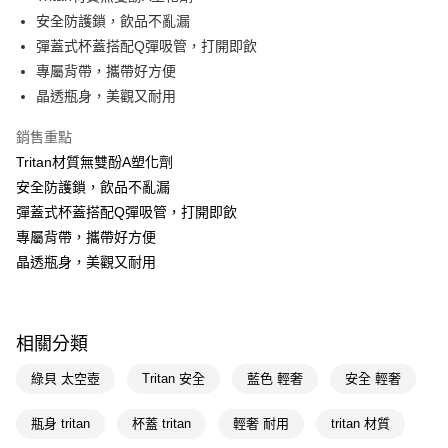
安全防護鎖，飲品不亂漏
Apple Pay
彈蓋式杯蓋搭配Q彈吸管，打開即飲
街口支付
專屬背帶，攜帶好方便
晶透瓶身，美觀又耐用
悠遊付
銷售重點
Google Pay
Tritan材質無雙酚A塑化劑
AFTEE先享後付
安全防護鎖，飲品不亂漏
相關說明
彈蓋式杯蓋搭配Q彈吸管，打開即飲
【關於「AFTEE先享後付」】
專屬背帶，攜帶好方便
即享券
AFTEE先享後付是「在收到商品之後才付款」的支付方式。 讓您購物簡單
便利好安心！
晶透瓶身，美觀又耐用
１．簡單：不需註冊會員、不需綁卡、不需儲值。
運送方式
２．便利：只要手機號碼，簡訊認證，即可結帳。
３．安心：先確認商品／服務後，再付款。
全家取貨付款
相關分類
每筆NT$65，滿NT$390(含以上)免運費
【「AFTEE先享後付」結帳流程】
１．於結帳方式選擇「AFTEE先享後付」後，將跳轉至「AFTEE先享後付」
綠貝 太空壺
Tritan 安全
藍色 輕奢
安全 輕奢
付款後全家取貨
結帳頁面，進行簡訊認證並確認金額後，即可完成結帳。
２．訂單成立數日內，您將收到繳費通知簡訊。
每筆NT$65，滿NT$390(含以上)免運費
３．收到繳費通知簡訊後14天內，點擊此簡訊中的連結，可透過四大超商／
瓶身 tritan
杯蓋 tritan
輕奢 耐用
tritan 材質
ATM／網路銀行／等多元方式進行付款，方視為交易完成。