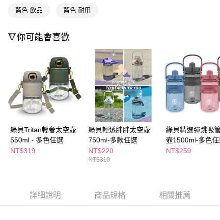
萊爾富取貨付款
※ 請注意：結帳手續完成當下不需立刻繳費，但若您需要取消訂單，請聯絡
藍色 飲品
藍色 耐用
每筆NT$65，滿NT$490(含以上)免運費
購買商品的店家。未經商家同意取消之訂單仍視為有效，需透過AFTEE先享
後付繳納相關費用。
付款後萊爾富取貨
※ 交易是否成功請以「AFTEE先享後付 」之結帳頁面顯示為準，若有關於
🔻你可能會喜歡
是否繳費成功／繳費後需取消欲退款等相關疑問，請聯繫「AFTEE先享後付
每筆NT$65，滿NT$490(含以上)免運費
客戶支援中心」
https://netprotections.freshdesk.com/support/home
7-11取貨付款
【注意事項】
１．透過由恩沛科技股份有限公司提供之「AFTEE先享後付」服務完成之交
每筆NT$65，滿NT$490(含以上)免運費
易，需依本服務之必要範圍內提供個人資料，並將交易相關給付款項請求債
權轉讓予恩沛科技股份有限公司。
付款後7-11取貨
２．關於個人資料處理事宜，請瀏覽以下網址：
每筆NT$65，滿NT$490(含以上)免運費
https://aftee.tw/terms/#terms3
３．未成年的使用者請事先徵得法定代理人或監護人之同意方可使用
宅配(本島)
「AFTEE先享後付」，若未經同意申辦者引起之損失，本公司不負相關責
綠貝Tritan輕奢太空壺
綠貝輕透胖胖太空壺
綠貝精選彈跳吸
任。
每筆NT$100，滿NT$790(含以上)免運費
550ml - 多色任選
750ml-多款任選
壺1500ml-多色
４．使用「AFTEE先享後付」時，將依據個別帳號之用戶狀況，依本公司即
NT$319
NT$220
NT$259
時審查核予不同之上限額度；若仍有額度不足之情形，本公司將視審查結果
付款後寶雅門市自取(由倉庫統一出貨)
NT$310
請求用戶進行身份認證。
每筆NT$80，滿NT$290(含以上)免運費
５．嚴禁一人註冊多個帳號或使用他人資訊註冊。若發現惡意使用之情形，
恩沛科技股份有限公司將有權停止該用戶之使用額度並採取法律行動。
詳細說明
商品規格
相關推薦