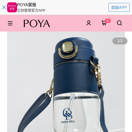
POYA寶雅
開啟APP
立刻使用官方APP
0
1
/
3