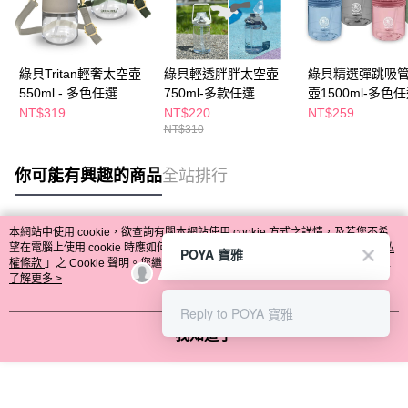
綠貝Tritan輕奢太空壺
綠貝輕透胖胖太空壺
綠貝精選彈跳吸
550ml - 多色任選
750ml-多款任選
壺1500ml-多色
NT$319
NT$220
NT$259
NT$310
你可能有興趣的商品
全站排行
本網站中使用 cookie，欲查詢有關本網站使用 cookie 方式之詳情，及若您不希
熱門標籤
望在電腦上使用 cookie 時應如何變更電腦的 cookie 設定，請參閱本網站「
隱私
POYA 寶雅
權條款
」之 Cookie 聲明。您繼續使用本網站即表示您同意本公司得按本網站使
用條款之 Cookie 聲明使用 cookie。
了解更多 >
Reply to POYA 寶雅
我知道了