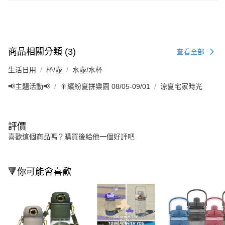
商品相關分類 (3)
查看全部
生活日用
杯/壺
水壺/水杯
📢主題活動📢
🎇繽紛夏拼樂園 08/05-09/01
涼夏宅家時光
評價
喜歡這個商品嗎？購買後給他一個好評吧
🔻你可能會喜歡