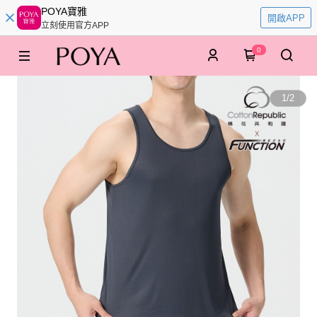
POYA寶雅
開啟APP
立刻使用官方APP
0
1
/
2