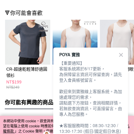
🔻你可能會喜歡
POYA 寶雅
【重要通知】
客服系統將於8/17更新，
CR-超速乾輕薄舒適圓
CR-沁爽吸濕排汗背心-
CR 涼感透氣網
為保障留言資訊可保留查詢，請先
領衫
多色多尺寸任選
登入會員帳號留言。
NT$199
NT$189
NT$249
NT$249
NT$249
歡迎來到寶雅線上客服系統。為加
速處理您的需求，
你可能有興趣的商品
全站排行
請點選下方按鈕，查詢相關詳情，
若無欲查詢資訊，可直接留言，由
專人為您服務。
本網站中使用 cookie，欲查詢有關本網站使用 cookie 方式之詳情，及若您不希
★客服服務時間：08:30-12:30 /
熱門標籤
望在電腦上使用 cookie 時應如何變更電腦的 cookie 設定，請參閱本網站「
隱私
13:30-17:30 (假日/國定假日休息)
權條款
」之 Cookie 聲明。您繼續使用本網站即表示您同意本公司得按本網站使