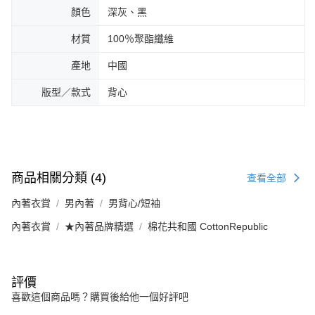
顏色
深灰、黑
材質
100％聚酯纖維
產地
中國
版型／款式
背心
商品相關分類 (4)
查看全部
內著衣賞
男內著
男背心/短袖
內著衣賞
★內著品牌精選
棉花共和國 CottonRepublic
評價
喜歡這個商品嗎？購買後給他一個好評吧