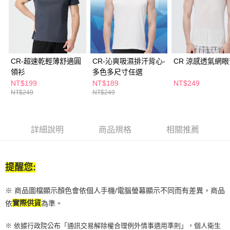
付款後全家取貨
結帳頁面，進行簡訊認證並確認金額後，即可完成結帳。
２．訂單成立數日內，您將收到繳費通知簡訊。
每筆NT$65，滿NT$390(含以上)免運費
３．收到繳費通知簡訊後14天內，點擊此簡訊中的連結，可透過四大超商／
ATM／網路銀行／等多元方式進行付款，方視為交易完成。
萊爾富取貨付款
※ 請注意：結帳手續完成當下不需立刻繳費，但若您需要取消訂單，請聯絡
每筆NT$65，滿NT$490(含以上)免運費
購買商品的店家。未經商家同意取消之訂單仍視為有效，需透過AFTEE先享
後付繳納相關費用。
CR-超速乾輕薄舒適圓
CR-沁爽吸濕排汗背心-
CR 涼感透氣網
付款後萊爾富取貨
※ 交易是否成功請以「AFTEE先享後付 」之結帳頁面顯示為準，若有關於
領衫
多色多尺寸任選
是否繳費成功／繳費後需取消欲退款等相關疑問，請聯繫「AFTEE先享後付
NT$199
NT$189
NT$249
每筆NT$65，滿NT$490(含以上)免運費
客戶支援中心」
https://netprotections.freshdesk.com/support/home
NT$249
NT$249
7-11取貨付款
【注意事項】
１．透過由恩沛科技股份有限公司提供之「AFTEE先享後付」服務完成之交
每筆NT$65，滿NT$490(含以上)免運費
易，需依本服務之必要範圍內提供個人資料，並將交易相關給付款項請求債
詳細說明
商品規格
相關推薦
權轉讓予恩沛科技股份有限公司。
付款後7-11取貨
２．關於個人資料處理事宜，請瀏覽以下網址：
每筆NT$65，滿NT$490(含以上)免運費
https://aftee.tw/terms/#terms3
３．未成年的使用者請事先徵得法定代理人或監護人之同意方可使用
提醒您:
宅配(本島)
「AFTEE先享後付」，若未經同意申辦者引起之損失，本公司不負相關責
任。
每筆NT$100，滿NT$790(含以上)免運費
４．使用「AFTEE先享後付」時，將依據個別帳號之用戶狀況，依本公司即
※ 商品圖檔顯示顏色會依個人手機/電腦螢幕顯示不同而有差異，商品
時審查核予不同之上限額度；若仍有額度不足之情形，本公司將視審查結果
付款後寶雅門市自取(由倉庫統一出貨)
依
實際供貨
為準。
請求用戶進行身份認證。
每筆NT$80，滿NT$290(含以上)免運費
５．嚴禁一人註冊多個帳號或使用他人資訊註冊。若發現惡意使用之情形，
※ 依據行政院公布「通訊交易解除權合理例外情事適用準則」，個人衛生
恩沛科技股份有限公司將有權停止該用戶之使用額度並採取法律行動。