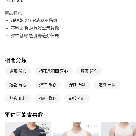
10704937
超商取貨付款
商品特色
LINE Pay
超速乾 24HR清爽不黏悶
布料柔順 透氣輕盈無負擔
Apple Pay
彈性親膚 極度舒適好伸展
街口支付
悠遊付
相關分類
Google Pay
透氣 背心
棉花共和國 背心
輕薄 背心
AFTEE先享後付
相關說明
速乾 背心
彈性 背心
彈性 布料
透氣 布料
【關於「AFTEE先享後付」】
即享券
AFTEE先享後付是「在收到商品之後才付款」的支付方式。 讓您購物簡單
舒適 布料
布料 背心
親膚 布料
便利好安心！
１．簡單：不需註冊會員、不需綁卡、不需儲值。
運送方式
２．便利：只要手機號碼，簡訊認證，即可結帳。
🔻你可能會喜歡
３．安心：先確認商品／服務後，再付款。
全家取貨付款
每筆NT$65，滿NT$390(含以上)免運費
【「AFTEE先享後付」結帳流程】
１．於結帳方式選擇「AFTEE先享後付」後，將跳轉至「AFTEE先享後付」