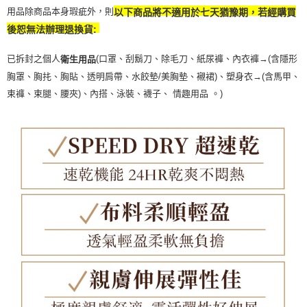
用品除商品本身瑕疵外，則
以下商品將不適用於七天猶豫期，若經購買
後恕無法辦理退換貨:
已拆封之個人
(口罩、刮鬍刀、除毛刀、紙尿褲、內衣褲→(含隱形
衛生用品
胸罩、胸扥、胸貼、透明肩帶、水餃墊/美胸墊、襯裙)、塑身衣
→
(含馬甲、
束褲、束腿、腰夾
)
、內搭、泳裝、襪子、 情趣用品 。)