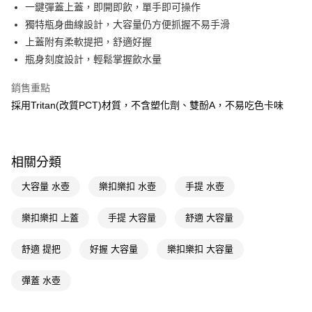
LINE Pay
一鍵彈蓋上蓋，即開即飲，單手即可操作
獨特瓶身曲線設計，大容量仍方便抓握不易手滑
Apple Pay
上蓋附有柔軟提把，舒適好握
街口支付
瓶身刻度設計，輕鬆掌握飲水量
悠遊付
銷售重點
採用Tritan(改質PCT)材質，不含塑化劑、雙酚A，不易吃色卡味
Google Pay
AFTEE先享後付
相關說明
相關分類
【關於「AFTEE先享後付」】
即享券
AFTEE先享後付是「在收到商品之後才付款」的支付方式。 讓您購物簡單
大容量 水壺
樂扣樂扣 水壺
手提 水壺
便利好安心！
１．簡單：不需註冊會員、不需綁卡、不需儲值。
運送方式
２．便利：只要手機號碼，簡訊認證，即可結帳。
樂扣樂扣 上蓋
手提 大容量
舒適 大容量
３．安心：先確認商品／服務後，再付款。
全家取貨付款
舒適 提把
好握 大容量
樂扣樂扣 大容量
每筆NT$65，滿NT$390(含以上)免運費
【「AFTEE先享後付」結帳流程】
１．於結帳方式選擇「AFTEE先享後付」後，將跳轉至「AFTEE先享後付」
付款後全家取貨
結帳頁面，進行簡訊認證並確認金額後，即可完成結帳。
彈蓋 水壺
２．訂單成立數日內，您將收到繳費通知簡訊。
每筆NT$65，滿NT$390(含以上)免運費
３．收到繳費通知簡訊後14天內，點擊此簡訊中的連結，可透過四大超商／