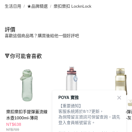
生活日用
★品牌精選
樂扣樂扣 LocknLock
評價
喜歡這個商品嗎？購買後給他一個好評吧
🔻你可能會喜歡
POYA 寶雅
【重要通知】
客服系統將於8/17更新，
樂扣樂扣手提彈蓋流線
樂扣樂扣優質時尚彈蓋
樂扣樂扣Tritan
為保障留言資訊可保留查詢，請先
水壺1000ml-薄荷
水壺900ML-粉
帶水壺1000ml-灰
登入會員帳號留言。
NT$638
NT$359
NT$625
NT$709
NT$405
NT$829