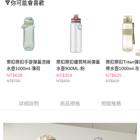
ATM／網路銀行／等多元方式進行付款，方視為交易完成。
🔻你可能會喜歡
萊爾富取貨付款
※ 請注意：結帳手續完成當下不需立刻繳費，但若您需要取消訂單，請聯絡
每筆NT$65，滿NT$490(含以上)免運費
購買商品的店家。未經商家同意取消之訂單仍視為有效，需透過AFTEE先享
後付繳納相關費用。
付款後萊爾富取貨
※ 交易是否成功請以「AFTEE先享後付 」之結帳頁面顯示為準，若有關於
是否繳費成功／繳費後需取消欲退款等相關疑問，請聯繫「AFTEE先享後付
每筆NT$65，滿NT$490(含以上)免運費
客戶支援中心」
https://netprotections.freshdesk.com/support/home
7-11取貨付款
【注意事項】
１．透過由恩沛科技股份有限公司提供之「AFTEE先享後付」服務完成之交
每筆NT$65，滿NT$490(含以上)免運費
易，需依本服務之必要範圍內提供個人資料，並將交易相關給付款項請求債
樂扣樂扣手提彈蓋流線
樂扣樂扣優質時尚彈蓋
樂扣樂扣Tritan
權轉讓予恩沛科技股份有限公司。
付款後7-11取貨
水壺1000ml-薄荷
水壺900ML-粉
帶水壺1000ml-灰
２．關於個人資料處理事宜，請瀏覽以下網址：
每筆NT$65，滿NT$490(含以上)免運費
https://aftee.tw/terms/#terms3
NT$638
NT$359
NT$625
３．未成年的使用者請事先徵得法定代理人或監護人之同意方可使用
NT$709
NT$405
NT$829
宅配(本島)
「AFTEE先享後付」，若未經同意申辦者引起之損失，本公司不負相關責
任。
每筆NT$100，滿NT$790(含以上)免運費
４．使用「AFTEE先享後付」時，將依據個別帳號之用戶狀況，依本公司即
時審查核予不同之上限額度；若仍有額度不足之情形，本公司將視審查結果
詳細說明
商品規格
相關推薦
付款後寶雅門市自取(由倉庫統一出貨)
請求用戶進行身份認證。
每筆NT$80，滿NT$290(含以上)免運費
５．嚴禁一人註冊多個帳號或使用他人資訊註冊。若發現惡意使用之情形，
恩沛科技股份有限公司將有權停止該用戶之使用額度並採取法律行動。