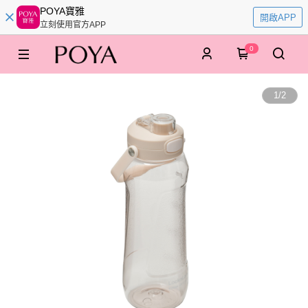
POYA寶雅
開啟APP
立刻使用官方APP
0
1
/
2