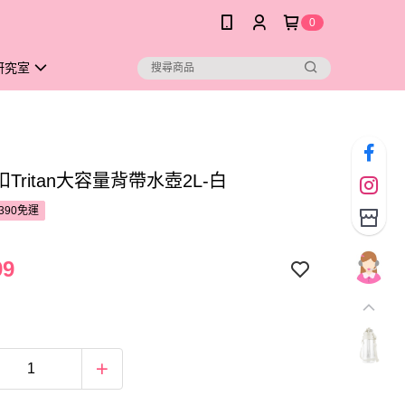
0
研究室
Tritan大容量背帶水壺2L-白
390免運
99