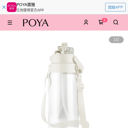
POYA寶雅
開啟APP
立刻使用官方APP
0
1
/
2