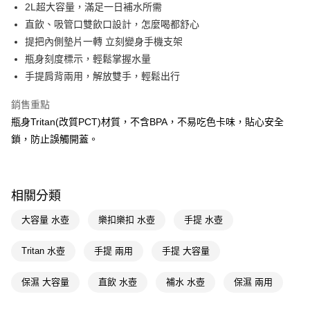
LINE Pay
2L超大容量，滿足一日補水所需
直飲、吸管口雙飲口設計，怎麼喝都舒心
Apple Pay
提把內側墊片一轉 立刻變身手機支架
街口支付
瓶身刻度標示，輕鬆掌握水量
手提肩背兩用，解放雙手，輕鬆出行
悠遊付
銷售重點
Google Pay
瓶身Tritan(改質PCT)材質，不含BPA，不易吃色卡味，貼心安全
AFTEE先享後付
鎖，防止誤觸開蓋。
相關說明
【關於「AFTEE先享後付」】
即享券
AFTEE先享後付是「在收到商品之後才付款」的支付方式。 讓您購物簡單
便利好安心！
相關分類
１．簡單：不需註冊會員、不需綁卡、不需儲值。
運送方式
２．便利：只要手機號碼，簡訊認證，即可結帳。
大容量 水壺
樂扣樂扣 水壺
手提 水壺
３．安心：先確認商品／服務後，再付款。
全家取貨付款
每筆NT$65，滿NT$390(含以上)免運費
Tritan 水壺
手提 兩用
手提 大容量
【「AFTEE先享後付」結帳流程】
１．於結帳方式選擇「AFTEE先享後付」後，將跳轉至「AFTEE先享後付」
付款後全家取貨
結帳頁面，進行簡訊認證並確認金額後，即可完成結帳。
保濕 大容量
直飲 水壺
補水 水壺
保濕 兩用
２．訂單成立數日內，您將收到繳費通知簡訊。
每筆NT$65，滿NT$390(含以上)免運費
３．收到繳費通知簡訊後14天內，點擊此簡訊中的連結，可透過四大超商／