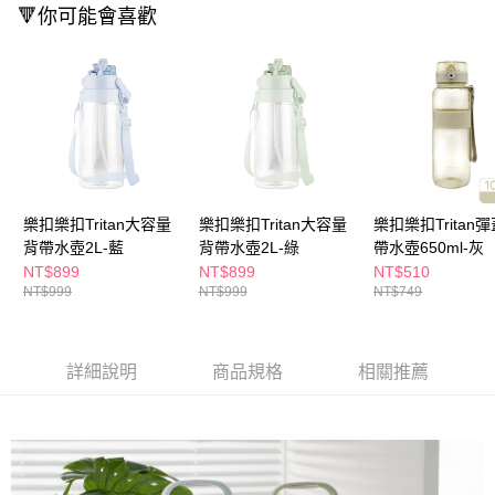
ATM／網路銀行／等多元方式進行付款，方視為交易完成。
🔻你可能會喜歡
萊爾富取貨付款
※ 請注意：結帳手續完成當下不需立刻繳費，但若您需要取消訂單，請聯絡
每筆NT$65，滿NT$490(含以上)免運費
購買商品的店家。未經商家同意取消之訂單仍視為有效，需透過AFTEE先享
後付繳納相關費用。
付款後萊爾富取貨
※ 交易是否成功請以「AFTEE先享後付 」之結帳頁面顯示為準，若有關於
是否繳費成功／繳費後需取消欲退款等相關疑問，請聯繫「AFTEE先享後付
每筆NT$65，滿NT$490(含以上)免運費
客戶支援中心」
https://netprotections.freshdesk.com/support/home
7-11取貨付款
【注意事項】
１．透過由恩沛科技股份有限公司提供之「AFTEE先享後付」服務完成之交
每筆NT$65，滿NT$490(含以上)免運費
易，需依本服務之必要範圍內提供個人資料，並將交易相關給付款項請求債
樂扣樂扣Tritan大容量
樂扣樂扣Tritan大容量
樂扣樂扣Tritan
權轉讓予恩沛科技股份有限公司。
付款後7-11取貨
２．關於個人資料處理事宜，請瀏覽以下網址：
背帶水壺2L-藍
背帶水壺2L-綠
帶水壺650ml-灰
每筆NT$65，滿NT$490(含以上)免運費
https://aftee.tw/terms/#terms3
NT$899
NT$899
NT$510
３．未成年的使用者請事先徵得法定代理人或監護人之同意方可使用
NT$999
NT$999
NT$749
宅配(本島)
「AFTEE先享後付」，若未經同意申辦者引起之損失，本公司不負相關責
任。
每筆NT$100，滿NT$790(含以上)免運費
４．使用「AFTEE先享後付」時，將依據個別帳號之用戶狀況，依本公司即
時審查核予不同之上限額度；若仍有額度不足之情形，本公司將視審查結果
付款後寶雅門市自取(由倉庫統一出貨)
詳細說明
商品規格
相關推薦
請求用戶進行身份認證。
每筆NT$80，滿NT$290(含以上)免運費
５．嚴禁一人註冊多個帳號或使用他人資訊註冊。若發現惡意使用之情形，
恩沛科技股份有限公司將有權停止該用戶之使用額度並採取法律行動。