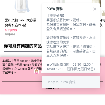
POYA 寶雅
【重要通知】
客服系統將於8/17更新，
樂扣樂扣Tritan大容量
樂扣樂扣Tritan大容量
樂扣樂扣Tritan
為保障留言資訊可保留查詢，請先
背帶水壺2L-藍
背帶水壺2L-綠
帶水壺650ml-灰
登入會員帳號留言。
NT$899
NT$899
NT$510
NT$999
NT$999
NT$749
歡迎來到寶雅線上客服系統。為加
速處理您的需求，
你可能有興趣的商品
全站排行
請點選下方按鈕，查詢相關詳情，
若無欲查詢資訊，可直接留言，由
專人為您服務。
本網站中使用 cookie，欲查詢有關本網站使用 cookie 方式之詳情，及若您不希
★客服服務時間：08:30-12:30 /
熱門標籤
望在電腦上使用 cookie 時應如何變更電腦的 cookie 設定，請參閱本網站「
隱私
13:30-17:30 (假日/國定假日休息)
權條款
」之 Cookie 聲明。您繼續使用本網站即表示您同意本公司得按本網站使
用條款之 Cookie 聲明使用 cookie。
了解更多 >
Reply to POYA 寶雅
我知道了