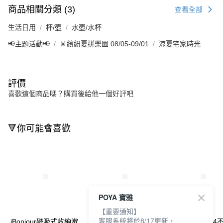
商品相關分類 (3)
查看全部
生活日用
杯/壺
水壺/水杯
📢主題活動📢
🎇繽紛夏拼樂園 08/05-09/01
涼夏宅家時光
評價
喜歡這個商品嗎？購買後給他一個好評吧
🔻你可能會喜歡
POYA 寶雅
【重要通知】
客服系統將於8/17更新，
iBonjour磁吸式收納漱
iBonjour簡約水杯
coffee play-30