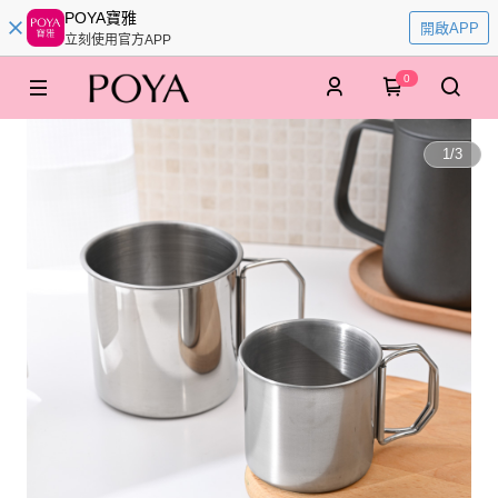
POYA寶雅
開啟APP
立刻使用官方APP
0
1
/
3