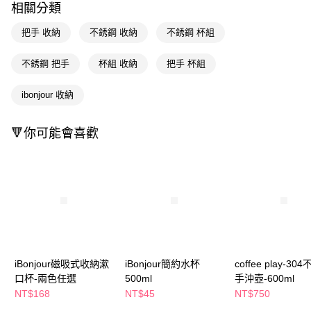
相關分類
Apple Pay
把手 收納
不銹鋼 收納
不銹鋼 杯組
街口支付
不銹鋼 把手
杯組 收納
把手 杯組
悠遊付
ibonjour 收納
Google Pay
AFTEE先享後付
🔻你可能會喜歡
相關說明
【關於「AFTEE先享後付」】
即享券
AFTEE先享後付是「在收到商品之後才付款」的支付方式。 讓您購物簡單
便利好安心！
１．簡單：不需註冊會員、不需綁卡、不需儲值。
運送方式
２．便利：只要手機號碼，簡訊認證，即可結帳。
３．安心：先確認商品／服務後，再付款。
全家取貨付款
每筆NT$65，滿NT$390(含以上)免運費
【「AFTEE先享後付」結帳流程】
１．於結帳方式選擇「AFTEE先享後付」後，將跳轉至「AFTEE先享後付」
iBonjour磁吸式收納漱
iBonjour簡約水杯
coffee play-30
付款後全家取貨
結帳頁面，進行簡訊認證並確認金額後，即可完成結帳。
口杯-兩色任選
500ml
手沖壺-600ml
２．訂單成立數日內，您將收到繳費通知簡訊。
每筆NT$65，滿NT$390(含以上)免運費
３．收到繳費通知簡訊後14天內，點擊此簡訊中的連結，可透過四大超商／
NT$168
NT$45
NT$750
ATM／網路銀行／等多元方式進行付款，方視為交易完成。