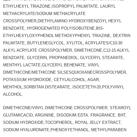
ETHYLHEXYL TRIAZONE,ISOPROPYL PALMITATE, LAURYL
METHACRYLATE/SODIUM METHACRYLATE
CROSSPOLYMER,DIETHYLAMINO HYDROXYBENZOYL HEXYL
BENZOATE, HYDROGENATED POLYISOBUTENE,BIS-
ETHYLHEXYLOXYPHENOL METHOXYPHENYL TRIAZINE, DEXTRIN
PALMITATE, BUTYLENEGLYCOL, XYLITOL, ACRYLATES/C10-30
ALKYL ACRYLATE CROSSPOLYMER, DIMETHICONE,C12-15 ALKYL
BENZOATE, GLYCERIN, PROPANEDIOL, GLYCERYL STEARATE,
MENTHYL LACTATE,GLYCERYL BEHENATE, VINYL
DIMETHICONE/METHICONE SILSESQUIOXANECROSSPOLYMER,
POTASSIUM HYDROXIDE, CETYLALCOHOL, AGAR,
MENTHOL,SORBITAN DISTEARATE, ISOCETETH-20,POLYVINYL
ALCOHOL,
DIMETHICONE/VINYL DIMETHICONE CROSSPOLYMER, STEAROYL
GLUTAMICACID, ARGININE, DISODIUM EDTA, FRAGRANCE, BHT,
SODIUM HYDROXIDE,TOCOPHEROL, ROYAL JELLY EXTRACT,
SODIUM HYALURONATE,PHENOXYETHANOL, METHYLPARABEN