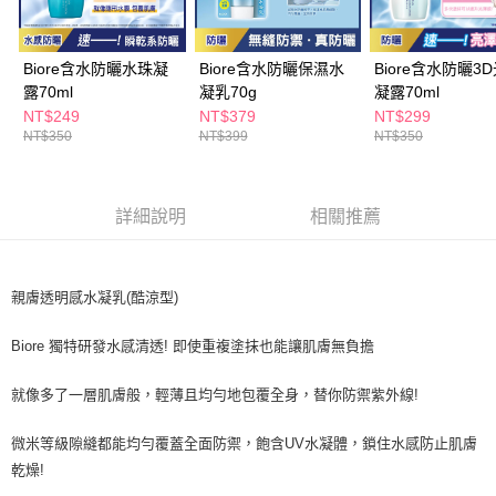
萊爾富取貨付款
※ 請注意：結帳手續完成當下不需立刻繳費，但若您需要取消訂單，請聯絡
每筆NT$65，滿NT$490(含以上)免運費
購買商品的店家。未經商家同意取消之訂單仍視為有效，需透過AFTEE先享
後付繳納相關費用。
Biore含水防曬水珠凝
Biore含水防曬保濕水
Biore含水防曬3
付款後萊爾富取貨
※ 交易是否成功請以「AFTEE先享後付 」之結帳頁面顯示為準，若有關於
是否繳費成功／繳費後需取消欲退款等相關疑問，請聯繫「AFTEE先享後付
露70ml
凝乳70g
凝露70ml
每筆NT$65，滿NT$490(含以上)免運費
客戶支援中心」
https://netprotections.freshdesk.com/support/home
NT$249
NT$379
NT$299
NT$350
NT$399
NT$350
7-11取貨付款
【注意事項】
１．透過由恩沛科技股份有限公司提供之「AFTEE先享後付」服務完成之交
每筆NT$65，滿NT$490(含以上)免運費
易，需依本服務之必要範圍內提供個人資料，並將交易相關給付款項請求債
權轉讓予恩沛科技股份有限公司。
付款後7-11取貨
詳細說明
相關推薦
２．關於個人資料處理事宜，請瀏覽以下網址：
每筆NT$65，滿NT$490(含以上)免運費
https://aftee.tw/terms/#terms3
３．未成年的使用者請事先徵得法定代理人或監護人之同意方可使用
宅配(本島)
「AFTEE先享後付」，若未經同意申辦者引起之損失，本公司不負相關責
親膚透明感水凝乳(酷涼型)
任。
每筆NT$100，滿NT$790(含以上)免運費
４．使用「AFTEE先享後付」時，將依據個別帳號之用戶狀況，依本公司即
Biore 獨特研發水感清透! 即使重複塗抹也能讓肌膚無負擔
時審查核予不同之上限額度；若仍有額度不足之情形，本公司將視審查結果
付款後寶雅門市自取(由倉庫統一出貨)
請求用戶進行身份認證。
每筆NT$80，滿NT$290(含以上)免運費
５．嚴禁一人註冊多個帳號或使用他人資訊註冊。若發現惡意使用之情形，
就像多了一層肌膚般，輕薄且均勻地包覆全身，替你防禦紫外線!
恩沛科技股份有限公司將有權停止該用戶之使用額度並採取法律行動。
微米等級隙縫都能均勻覆蓋全面防禦，飽含UV水凝體，鎖住水感防止肌膚
乾燥!