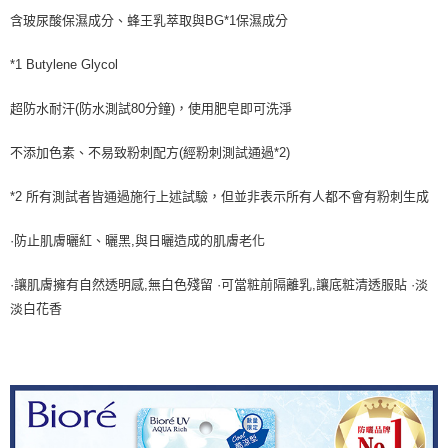
含玻尿酸保濕成分、蜂王乳萃取與BG*1保濕成分
*1 Butylene Glycol
超防水耐汗(防水測試80分鐘)，使用肥皂即可洗淨
不添加色素、不易致粉刺配方(經粉刺測試通過*2)
*2 所有測試者皆通過施行上述試驗，但並非表示所有人都不會有粉刺生成
·防止肌膚曬紅、曬黑,與日曬造成的肌膚老化
·讓肌膚擁有自然透明感,無白色殘留 ·可當粧前隔離乳,讓底粧清透服貼 ·淡
淡白花香