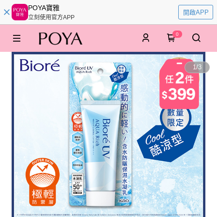
POYA寶雅
開啟APP
立刻使用官方APP
0
1
/
3