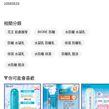
10583533
Apple Pay
街口支付
相關分類
悠遊付
花王 肌膚護理
BIORE 防曬
水防曬 水凝乳
Google Pay
AFTEE先享後付
防曬 水凝乳
水凝乳 防曬乳
保濕 防曬乳
相關說明
保濕 水凝乳
水防曬 保濕
防曬乳 酷涼
【關於「AFTEE先享後付」】
即享券
AFTEE先享後付是「在收到商品之後才付款」的支付方式。 讓您購物簡單
便利好安心！
水防曬 酷涼
１．簡單：不需註冊會員、不需綁卡、不需儲值。
運送方式
２．便利：只要手機號碼，簡訊認證，即可結帳。
３．安心：先確認商品／服務後，再付款。
全家取貨付款
🔻你可能會喜歡
每筆NT$65，滿NT$390(含以上)免運費
【「AFTEE先享後付」結帳流程】
１．於結帳方式選擇「AFTEE先享後付」後，將跳轉至「AFTEE先享後付」
付款後全家取貨
結帳頁面，進行簡訊認證並確認金額後，即可完成結帳。
２．訂單成立數日內，您將收到繳費通知簡訊。
每筆NT$65，滿NT$390(含以上)免運費
３．收到繳費通知簡訊後14天內，點擊此簡訊中的連結，可透過四大超商／
ATM／網路銀行／等多元方式進行付款，方視為交易完成。