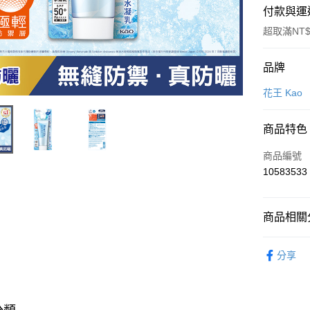
付款與運
超取滿NT$
付款方式
品牌
POYA支付
花王 Kao
信用卡一
商品特色
超商取貨
商品編號
LINE Pay
10583533
Apple Pay
商品相關分
街口支付
身體保養
悠遊付
分享
臉部保養
Google Pa
花王 Kao
AFTEE先