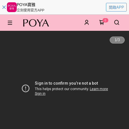
POYA寶雅
開啟APP
立刻使用官方APP
0
1
/
3