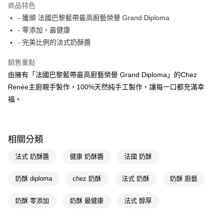
商品特色
Apple Pay
- 獲頒 法國巴黎藍帶最高廚藝榮譽 Grand Diploma
- 零添加，最健康
街口支付
- 完美比例的法式奶酥醬
悠遊付
銷售重點
Google Pay
由擁有「法國巴黎藍帶最高廚藝榮譽 Grand Diploma」的Chez
Renée主廚親手製作，100%天然純手工製作，讓每一口都充滿幸
AFTEE先享後付
福。
相關說明
【關於「AFTEE先享後付」】
AFTEE先享後付是「在收到商品之後才付款」的支付方式。 讓您購物簡單
運送方式
便利好安心！
１．簡單：不需註冊會員、不需綁卡、不需儲值。
相關分類
宅配(廠商直送🚚)
２．便利：只要手機號碼，簡訊認證，即可結帳。
每筆NT$100，滿NT$590(含以上)免運費
３．安心：先確認商品／服務後，再付款。
法式 奶酥醬
健康 奶酥醬
法國 奶酥
【「AFTEE先享後付」結帳流程】
奶酥 diploma
chez 奶酥
法式 奶酥
奶酥 廚藝
１．於結帳方式選擇「AFTEE先享後付」後，將跳轉至「AFTEE先享後付」
結帳頁面，進行簡訊認證並確認金額後，即可完成結帳。
２．訂單成立數日內，您將收到繳費通知簡訊。
奶酥 零添加
奶酥 最健康
法式 醇厚
３．收到繳費通知簡訊後14天內，點擊此簡訊中的連結，可透過四大超商／
ATM／網路銀行／等多元方式進行付款，方視為交易完成。