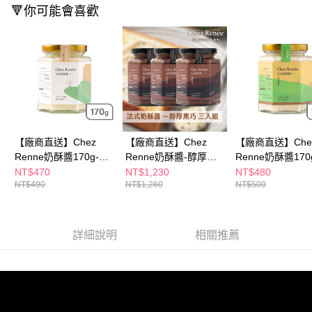
※ 請注意：結帳手續完成當下不需立刻繳費，但若您需要取消訂單，請聯絡
🔻你可能會喜歡
購買商品的店家。未經商家同意取消之訂單仍視為有效，需透過AFTEE先享
後付繳納相關費用。
※ 交易是否成功請以「AFTEE先享後付 」之結帳頁面顯示為準，若有關於
是否繳費成功／繳費後需取消欲退款等相關疑問，請聯繫「AFTEE先享後付
客戶支援中心」
https://netprotections.freshdesk.com/support/home
【注意事項】
１．透過由恩沛科技股份有限公司提供之「AFTEE先享後付」服務完成之交
易，需依本服務之必要範圍內提供個人資料，並將交易相關給付款項請求債
權轉讓予恩沛科技股份有限公司。
【廠商直送】Chez
【廠商直送】Chez
【廠商直送】Che
２．關於個人資料處理事宜，請瀏覽以下網址：
Renne奶酥醬170g-原
Renne奶酥醬-醇厚黑
Renne奶酥醬170
https://aftee.tw/terms/#terms3
味法式奶酥醬
巧法式奶酥醬3入組
蒜法式奶酥醬
NT$470
NT$1,230
NT$480
３．未成年的使用者請事先徵得法定代理人或監護人之同意方可使用
「AFTEE先享後付」，若未經同意申辦者引起之損失，本公司不負相關責
NT$490
NT$1,260
NT$500
任。
４．使用「AFTEE先享後付」時，將依據個別帳號之用戶狀況，依本公司即
時審查核予不同之上限額度；若仍有額度不足之情形，本公司將視審查結果
詳細說明
相關推薦
請求用戶進行身份認證。
５．嚴禁一人註冊多個帳號或使用他人資訊註冊。若發現惡意使用之情形，
恩沛科技股份有限公司將有權停止該用戶之使用額度並採取法律行動。