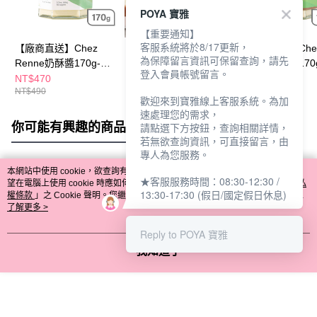
POYA 寶雅
【重要通知】
客服系統將於8/17更新，
【廠商直送】Chez
【廠商直送】Chez
【廠商直送】Che
為保障留言資訊可保留查詢，請先
Renne奶酥醬170g-原
Renne奶酥醬-醇厚黑
Renne奶酥醬170
登入會員帳號留言。
味法式奶酥醬
巧法式奶酥醬3入組
蒜法式奶酥醬
NT$470
NT$1,230
NT$480
NT$490
NT$1,260
NT$500
歡迎來到寶雅線上客服系統。為加
速處理您的需求，
你可能有興趣的商品
全站排行
請點選下方按鈕，查詢相關詳情，
若無欲查詢資訊，可直接留言，由
專人為您服務。
本網站中使用 cookie，欲查詢有關本網站使用 cookie 方式之詳情，及若您不希
★客服服務時間：08:30-12:30 /
熱門標籤
望在電腦上使用 cookie 時應如何變更電腦的 cookie 設定，請參閱本網站「
隱私
13:30-17:30 (假日/國定假日休息)
權條款
」之 Cookie 聲明。您繼續使用本網站即表示您同意本公司得按本網站使
用條款之 Cookie 聲明使用 cookie。
了解更多 >
Reply to POYA 寶雅
我知道了