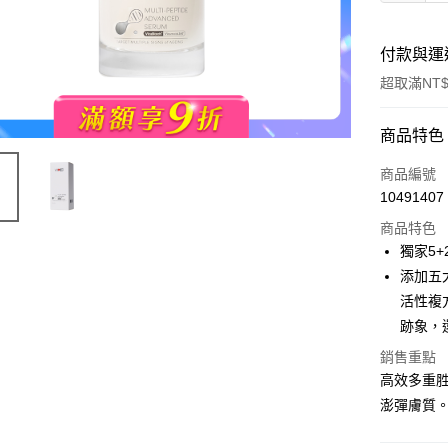
付款與運
超取滿NT$
付款方式
商品特色
POYA支付
商品編號
10491407
信用卡一
商品特色
超商取貨
獨家5
添加五
LINE Pay
活性複
Apple Pay
跡象，
街口支付
銷售重點
高效多重
悠遊付
澎彈膚質
Google Pa