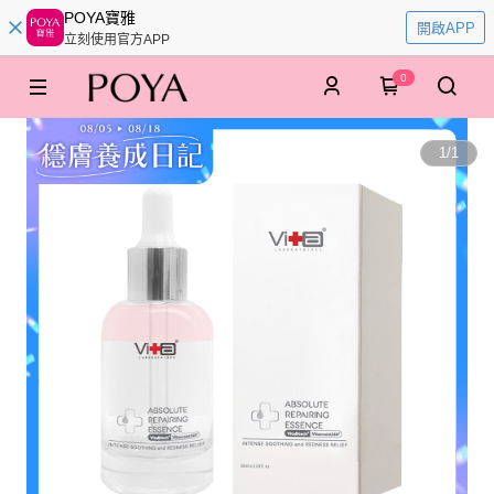
POYA寶雅
開啟APP
立刻使用官方APP
0
1
/
1