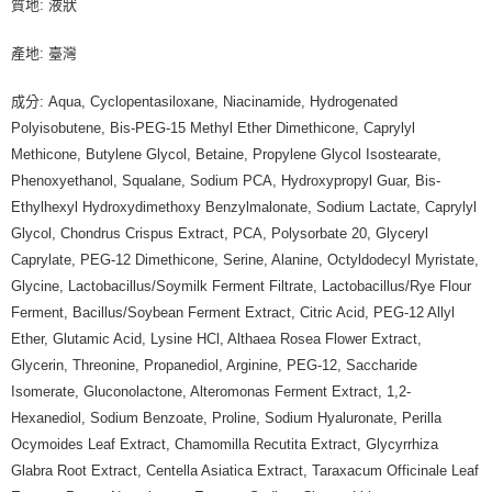
質地: 液狀
產地: 臺灣
成分: Aqua, Cyclopentasiloxane, Niacinamide, Hydrogenated
Polyisobutene, Bis-PEG-15 Methyl Ether Dimethicone, Caprylyl
Methicone, Butylene Glycol, Betaine, Propylene Glycol Isostearate,
Phenoxyethanol, Squalane, Sodium PCA, Hydroxypropyl Guar, Bis-
Ethylhexyl Hydroxydimethoxy Benzylmalonate, Sodium Lactate, Caprylyl
Glycol, Chondrus Crispus Extract, PCA, Polysorbate 20, Glyceryl
Caprylate, PEG-12 Dimethicone, Serine, Alanine, Octyldodecyl Myristate,
Glycine, Lactobacillus/Soymilk Ferment Filtrate, Lactobacillus/Rye Flour
Ferment, Bacillus/Soybean Ferment Extract, Citric Acid, PEG-12 Allyl
Ether, Glutamic Acid, Lysine HCl, Althaea Rosea Flower Extract,
Glycerin, Threonine, Propanediol, Arginine, PEG-12, Saccharide
Isomerate, Gluconolactone, Alteromonas Ferment Extract, 1,2-
Hexanediol, Sodium Benzoate, Proline, Sodium Hyaluronate, Perilla
Ocymoides Leaf Extract, Chamomilla Recutita Extract, Glycyrrhiza
Glabra Root Extract, Centella Asiatica Extract, Taraxacum Officinale Leaf