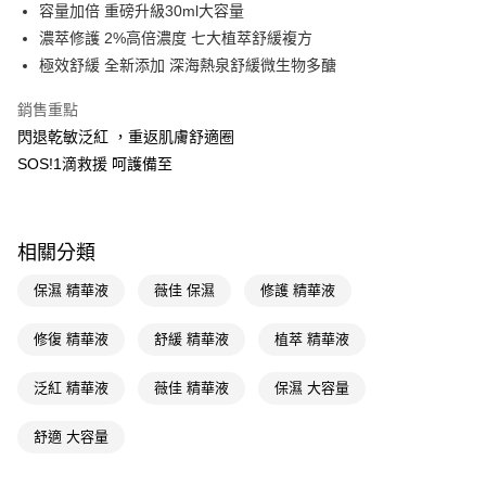
LINE Pay
容量加倍 重磅升級30ml大容量
濃萃修護 2%高倍濃度 七大植萃舒緩複方
Apple Pay
極效舒緩 全新添加 深海熱泉舒緩微生物多醣
街口支付
銷售重點
悠遊付
閃退乾敏泛紅 ，重返肌膚舒適圈
SOS!1滴救援 呵護備至
Google Pay
AFTEE先享後付
相關說明
相關分類
【關於「AFTEE先享後付」】
即享券
AFTEE先享後付是「在收到商品之後才付款」的支付方式。 讓您購物簡單
保濕 精華液
薇佳 保濕
修護 精華液
便利好安心！
１．簡單：不需註冊會員、不需綁卡、不需儲值。
運送方式
２．便利：只要手機號碼，簡訊認證，即可結帳。
修復 精華液
舒緩 精華液
植萃 精華液
３．安心：先確認商品／服務後，再付款。
全家取貨付款
泛紅 精華液
薇佳 精華液
保濕 大容量
每筆NT$65，滿NT$390(含以上)免運費
【「AFTEE先享後付」結帳流程】
１．於結帳方式選擇「AFTEE先享後付」後，將跳轉至「AFTEE先享後付」
付款後全家取貨
結帳頁面，進行簡訊認證並確認金額後，即可完成結帳。
舒適 大容量
２．訂單成立數日內，您將收到繳費通知簡訊。
每筆NT$65，滿NT$390(含以上)免運費
３．收到繳費通知簡訊後14天內，點擊此簡訊中的連結，可透過四大超商／