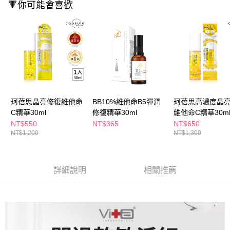
ATM／網路銀行／等多元方式進行付款，方視為交易完成。
🔻你可能會喜歡
萊爾富取貨付款
※ 請注意：結帳手續完成當下不需立刻繳費，但若您需要取消訂單，請聯絡
每筆NT$65，滿NT$490(含以上)免運費
購買商品的店家。未經商家同意取消之訂單仍視為有效，需透過AFTEE先享
後付繳納相關費用。
付款後萊爾富取貨
※ 交易是否成功請以「AFTEE先享後付 」之結帳頁面顯示為準，若有關於
是否繳費成功／繳費後需取消欲退款等相關疑問，請聯繫「AFTEE先享後付
每筆NT$65，滿NT$490(含以上)免運費
客戶支援中心」
https://netprotections.freshdesk.com/support/home
7-11取貨付款
【注意事項】
１．透過由恩沛科技股份有限公司提供之「AFTEE先享後付」服務完成之交
每筆NT$65，滿NT$490(含以上)免運費
易，需依本服務之必要範圍內提供個人資料，並將交易相關給付款項請求債
珂蓓思晶亮修復維他命
BB10%維他命B5彈潤
珂蓓思高濃度晶
權轉讓予恩沛科技股份有限公司。
付款後7-11取貨
C精華30ml
修復精華30ml
維他命C精華30m
２．關於個人資料處理事宜，請瀏覽以下網址：
每筆NT$65，滿NT$490(含以上)免運費
https://aftee.tw/terms/#terms3
NT$550
NT$365
NT$650
３．未成年的使用者請事先徵得法定代理人或監護人之同意方可使用
NT$1,200
NT$1,300
宅配(本島)
「AFTEE先享後付」，若未經同意申辦者引起之損失，本公司不負相關責
任。
每筆NT$100，滿NT$790(含以上)免運費
４．使用「AFTEE先享後付」時，將依據個別帳號之用戶狀況，依本公司即
時審查核予不同之上限額度；若仍有額度不足之情形，本公司將視審查結果
詳細說明
相關推薦
付款後寶雅門市自取(由倉庫統一出貨)
請求用戶進行身份認證。
每筆NT$80，滿NT$290(含以上)免運費
５．嚴禁一人註冊多個帳號或使用他人資訊註冊。若發現惡意使用之情形，
恩沛科技股份有限公司將有權停止該用戶之使用額度並採取法律行動。