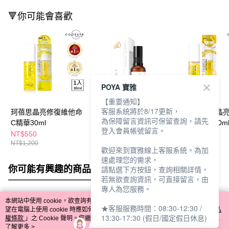
🔻你可能會喜歡
POYA 寶雅
【重要通知】
客服系統將於8/17更新，
珂蓓思晶亮修復維他命
BB10%維他命B5彈潤
珂蓓思高濃度晶
為保障留言資訊可保留查詢，請先
C精華30ml
修復精華30ml
維他命C精華30m
登入會員帳號留言。
NT$550
NT$365
NT$650
NT$1,200
NT$1,300
歡迎來到寶雅線上客服系統。為加
速處理您的需求，
你可能有興趣的商品
全站排行
請點選下方按鈕，查詢相關詳情，
若無欲查詢資訊，可直接留言，由
專人為您服務。
本網站中使用 cookie，欲查詢有關本網站使用 cookie 方式之詳情，及若您不希
★客服服務時間：08:30-12:30 /
熱門標籤
望在電腦上使用 cookie 時應如何變更電腦的 cookie 設定，請參閱本網站「
隱私
13:30-17:30 (假日/國定假日休息)
權條款
」之 Cookie 聲明。您繼續使用本網站即表示您同意本公司得按本網站使
用條款之 Cookie 聲明使用 cookie。
了解更多 >