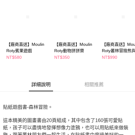
※ 請注意：結帳手續完成當下不需立刻繳費，但若您需要取消訂單，請聯絡
購買商品的店家。未經商家同意取消之訂單仍視為有效，需透過AFTEE先享
後付繳納相關費用。
※ 交易是否成功請以「AFTEE先享後付 」之結帳頁面顯示為準，若有關於
是否繳費成功／繳費後需取消欲退款等相關疑問，請聯繫「AFTEE先享後付
客戶支援中心」
https://netprotections.freshdesk.com/support/home
【注意事項】
【廠商直送】Moulin
【廠商直送】Moulin
【廠商直送】Moul
１．透過由恩沛科技股份有限公司提供之「AFTEE先享後付」服務完成之交
Roty賓果遊戲
Roty動物拼拼樂
Roty叢林冒險熊
易，需依本服務之必要範圍內提供個人資料，並將交易相關給付款項請求債
權轉讓予恩沛科技股份有限公司。
製拉車
NT$580
NT$350
NT$990
２．關於個人資料處理事宜，請瀏覽以下網址：
https://aftee.tw/terms/#terms3
３．未成年的使用者請事先徵得法定代理人或監護人之同意方可使用
「AFTEE先享後付」，若未經同意申辦者引起之損失，本公司不負相關責
任。
詳細說明
相關推薦
４．使用「AFTEE先享後付」時，將依據個別帳號之用戶狀況，依本公司即
時審查核予不同之上限額度；若仍有額度不足之情形，本公司將視審查結果
請求用戶進行身份認證。
５．嚴禁一人註冊多個帳號或使用他人資訊註冊。若發現惡意使用之情形，
貼紙遊戲書-森林冒險。
恩沛科技股份有限公司將有權停止該用戶之使用額度並採取法律行動。
這本精美的圖畫書由20頁組成，其中包含了160張可愛貼
紙，孩子可以盡情地發揮想像力塗鴉，也可以用貼紙來做裝
飾，跟著叢林朋友們一起生活，在貼紙書中度過美好的一