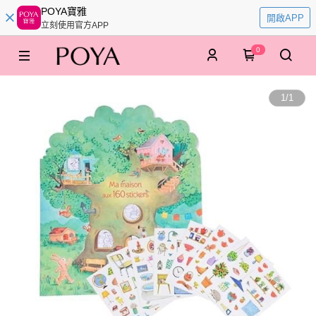
POYA寶雅
開啟APP
立刻使用官方APP
0
1
/
1