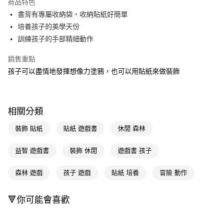
商品特色
Apple Pay
書背有專屬收納袋，收納貼紙好簡單
培養孩子的美學天份
街口支付
訓練孩子的手部精細動作
悠遊付
銷售重點
Google Pay
孩子可以盡情地發揮想像力塗鴉，也可以用貼紙來做裝飾
AFTEE先享後付
相關說明
【關於「AFTEE先享後付」】
相關分類
AFTEE先享後付是「在收到商品之後才付款」的支付方式。 讓您購物簡單
運送方式
便利好安心！
裝飾 貼紙
貼紙 遊戲書
休閒 森林
１．簡單：不需註冊會員、不需綁卡、不需儲值。
宅配(廠商直送🚚)
２．便利：只要手機號碼，簡訊認證，即可結帳。
每筆NT$100，滿NT$590(含以上)免運費
益智 遊戲書
裝飾 休閒
遊戲書 孩子
３．安心：先確認商品／服務後，再付款。
宅配(離島廠商直送🚚)
【「AFTEE先享後付」結帳流程】
森林 遊戲
孩子 遊戲
貼紙 培養
冒險 動作
１．於結帳方式選擇「AFTEE先享後付」後，將跳轉至「AFTEE先享後付」
每筆NT$300
結帳頁面，進行簡訊認證並確認金額後，即可完成結帳。
２．訂單成立數日內，您將收到繳費通知簡訊。
🔻你可能會喜歡
３．收到繳費通知簡訊後14天內，點擊此簡訊中的連結，可透過四大超商／
ATM／網路銀行／等多元方式進行付款，方視為交易完成。