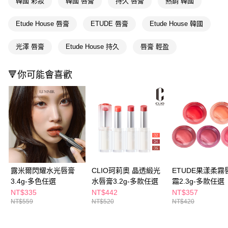
韓國 彩妝
韓國 唇膏
持久 唇膏
熱銷 韓國
付款後全家取貨
結帳頁面，進行簡訊認證並確認金額後，即可完成結帳。
２．訂單成立數日內，您將收到繳費通知簡訊。
每筆NT$65，滿NT$390(含以上)免運費
３．收到繳費通知簡訊後14天內，點擊此簡訊中的連結，可透過四大超商／
Etude House 唇膏
ETUDE 唇膏
Etude House 韓國
ATM／網路銀行／等多元方式進行付款，方視為交易完成。
萊爾富取貨付款
※ 請注意：結帳手續完成當下不需立刻繳費，但若您需要取消訂單，請聯絡
光澤 唇膏
Etude House 持久
唇膏 輕盈
每筆NT$65，滿NT$490(含以上)免運費
購買商品的店家。未經商家同意取消之訂單仍視為有效，需透過AFTEE先享
後付繳納相關費用。
付款後萊爾富取貨
※ 交易是否成功請以「AFTEE先享後付 」之結帳頁面顯示為準，若有關於
🔻你可能會喜歡
是否繳費成功／繳費後需取消欲退款等相關疑問，請聯繫「AFTEE先享後付
每筆NT$65，滿NT$490(含以上)免運費
客戶支援中心」
https://netprotections.freshdesk.com/support/home
7-11取貨付款
【注意事項】
１．透過由恩沛科技股份有限公司提供之「AFTEE先享後付」服務完成之交
每筆NT$65，滿NT$490(含以上)免運費
易，需依本服務之必要範圍內提供個人資料，並將交易相關給付款項請求債
權轉讓予恩沛科技股份有限公司。
付款後7-11取貨
２．關於個人資料處理事宜，請瀏覽以下網址：
每筆NT$65，滿NT$490(含以上)免運費
https://aftee.tw/terms/#terms3
３．未成年的使用者請事先徵得法定代理人或監護人之同意方可使用
宅配(本島)
「AFTEE先享後付」，若未經同意申辦者引起之損失，本公司不負相關責
露米爾閃耀水光唇膏
CLIO珂莉奧 晶透緞光
ETUDE果漾柔霧
任。
每筆NT$100，滿NT$790(含以上)免運費
3.4g-多色任選
水唇膏3.2g-多款任選
霜2.3g-多款任選
４．使用「AFTEE先享後付」時，將依據個別帳號之用戶狀況，依本公司即
NT$335
NT$442
NT$357
時審查核予不同之上限額度；若仍有額度不足之情形，本公司將視審查結果
付款後寶雅門市自取(由倉庫統一出貨)
NT$559
NT$520
NT$420
請求用戶進行身份認證。
每筆NT$80，滿NT$290(含以上)免運費
５．嚴禁一人註冊多個帳號或使用他人資訊註冊。若發現惡意使用之情形，
恩沛科技股份有限公司將有權停止該用戶之使用額度並採取法律行動。