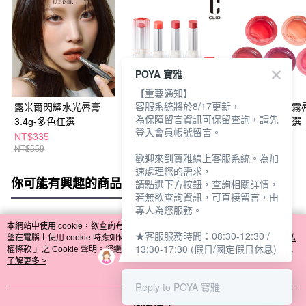
POYA 寶雅
【重要通知】
客服系統將於8/17更新，
露米爾閃耀水光唇膏
CLIO珂莉奧 晶透緞光
ETUDE果漾柔霧
為保障留言資訊可保留查詢，請先
3.4g-多色任選
水唇膏3.2g-多款任選
霜2.3g-多款任選
登入會員帳號留言。
NT$335
NT$442
NT$357
NT$559
NT$520
NT$420
歡迎來到寶雅線上客服系統。為加
速處理您的需求，
你可能有興趣的商品
全站排行
請點選下方按鈕，查詢相關詳情，
若無欲查詢資訊，可直接留言，由
專人為您服務。
本網站中使用 cookie，欲查詢有關本網站使用 cookie 方式之詳情，及若您不希
★客服服務時間：08:30-12:30 /
熱門標籤
望在電腦上使用 cookie 時應如何變更電腦的 cookie 設定，請參閱本網站「
隱私
13:30-17:30 (假日/國定假日休息)
權條款
」之 Cookie 聲明。您繼續使用本網站即表示您同意本公司得按本網站使
用條款之 Cookie 聲明使用 cookie。
了解更多 >
Reply to POYA 寶雅
我知道了