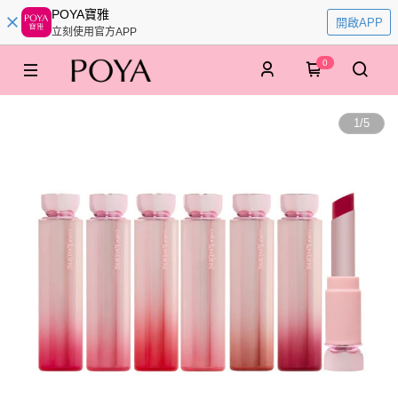
POYA寶雅
開啟APP
立刻使用官方APP
0
1
/
5