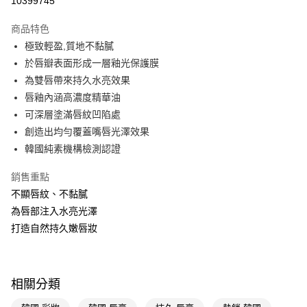
10399745
超商取貨付款
商品特色
LINE Pay
極致輕盈,質地不黏膩
於唇瓣表面形成一層釉光保護膜
Apple Pay
為雙唇帶來持久水亮效果
街口支付
唇釉內涵高濃度精華油
可深層塗滿唇紋凹陷處
悠遊付
創造出均勻覆蓋嘴唇光澤效果
Google Pay
韓國純素機構檢測認證
AFTEE先享後付
銷售重點
相關說明
不顯唇紋、不黏膩
【關於「AFTEE先享後付」】
為唇部注入水亮光澤
即享券
AFTEE先享後付是「在收到商品之後才付款」的支付方式。 讓您購物簡單
便利好安心！
打造自然持久嫩唇妝
１．簡單：不需註冊會員、不需綁卡、不需儲值。
運送方式
２．便利：只要手機號碼，簡訊認證，即可結帳。
３．安心：先確認商品／服務後，再付款。
全家取貨付款
相關分類
每筆NT$65，滿NT$390(含以上)免運費
【「AFTEE先享後付」結帳流程】
１．於結帳方式選擇「AFTEE先享後付」後，將跳轉至「AFTEE先享後付」