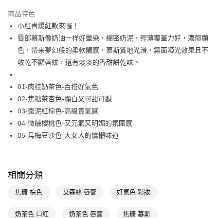
超商取貨付款
商品特色
LINE Pay
小紅書爆紅款來囉！
唇部慕斯像奶油一样好暈染，綿密奶泥，輕薄覆蓋力好，濃郁顯
Apple Pay
色，帶来夢幻般的柔軟觸感，慕斯質地光滑，霧面啞光效果且不
街口支付
收乾不顯唇紋，還有淡淡的香甜餅乾味。
悠遊付
01-肉桂奶茶色-百搭好氣色
Google Pay
02-焦糖茶杏色-顯白又可甜可鹹
03-棗泥紅棕色-高級貴氣感
AFTEE先享後付
04-微醺櫻桃色-又元氣又明媚的氛圍感
相關說明
05-烏梅豆沙色-大女人的慵懶味道
【關於「AFTEE先享後付」】
即享券
AFTEE先享後付是「在收到商品之後才付款」的支付方式。 讓您購物簡單
便利好安心！
１．簡單：不需註冊會員、不需綁卡、不需儲值。
運送方式
２．便利：只要手機號碼，簡訊認證，即可結帳。
相關分類
３．安心：先確認商品／服務後，再付款。
全家取貨付款
焦糖 棕色
艾森絲 唇膏
好氣色 彩妝
每筆NT$65，滿NT$390(含以上)免運費
【「AFTEE先享後付」結帳流程】
１．於結帳方式選擇「AFTEE先享後付」後，將跳轉至「AFTEE先享後付」
奶茶色 口紅
奶茶色 唇膏
焦糖 慕斯
付款後全家取貨
結帳頁面，進行簡訊認證並確認金額後，即可完成結帳。