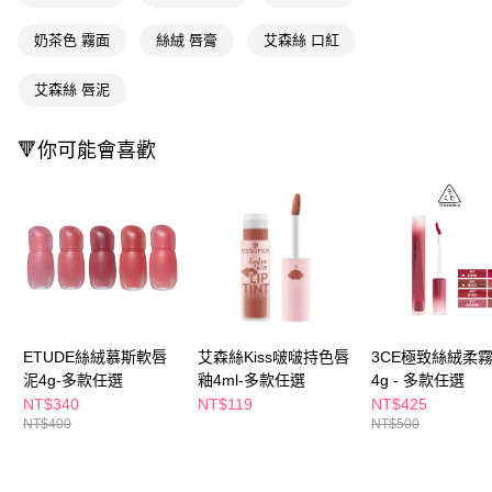
２．訂單成立數日內，您將收到繳費通知簡訊。
每筆NT$65，滿NT$390(含以上)免運費
３．收到繳費通知簡訊後14天內，點擊此簡訊中的連結，可透過四大超商／
奶茶色 霧面
絲絨 唇膏
艾森絲 口紅
ATM／網路銀行／等多元方式進行付款，方視為交易完成。
萊爾富取貨付款
※ 請注意：結帳手續完成當下不需立刻繳費，但若您需要取消訂單，請聯絡
艾森絲 唇泥
每筆NT$65，滿NT$490(含以上)免運費
購買商品的店家。未經商家同意取消之訂單仍視為有效，需透過AFTEE先享
後付繳納相關費用。
付款後萊爾富取貨
※ 交易是否成功請以「AFTEE先享後付 」之結帳頁面顯示為準，若有關於
🔻你可能會喜歡
是否繳費成功／繳費後需取消欲退款等相關疑問，請聯繫「AFTEE先享後付
每筆NT$65，滿NT$490(含以上)免運費
客戶支援中心」
https://netprotections.freshdesk.com/support/home
7-11取貨付款
【注意事項】
１．透過由恩沛科技股份有限公司提供之「AFTEE先享後付」服務完成之交
每筆NT$65，滿NT$490(含以上)免運費
易，需依本服務之必要範圍內提供個人資料，並將交易相關給付款項請求債
權轉讓予恩沛科技股份有限公司。
付款後7-11取貨
２．關於個人資料處理事宜，請瀏覽以下網址：
每筆NT$65，滿NT$490(含以上)免運費
https://aftee.tw/terms/#terms3
３．未成年的使用者請事先徵得法定代理人或監護人之同意方可使用
宅配(本島)
「AFTEE先享後付」，若未經同意申辦者引起之損失，本公司不負相關責
ETUDE絲絨慕斯軟唇
艾森絲Kiss啵啵持色唇
3CE極致絲絨柔
任。
每筆NT$100，滿NT$790(含以上)免運費
泥4g-多款任選
釉4ml-多款任選
4g - 多款任選
４．使用「AFTEE先享後付」時，將依據個別帳號之用戶狀況，依本公司即
NT$340
NT$119
NT$425
時審查核予不同之上限額度；若仍有額度不足之情形，本公司將視審查結果
付款後寶雅門市自取(由倉庫統一出貨)
NT$400
NT$500
請求用戶進行身份認證。
每筆NT$80，滿NT$290(含以上)免運費
５．嚴禁一人註冊多個帳號或使用他人資訊註冊。若發現惡意使用之情形，
恩沛科技股份有限公司將有權停止該用戶之使用額度並採取法律行動。