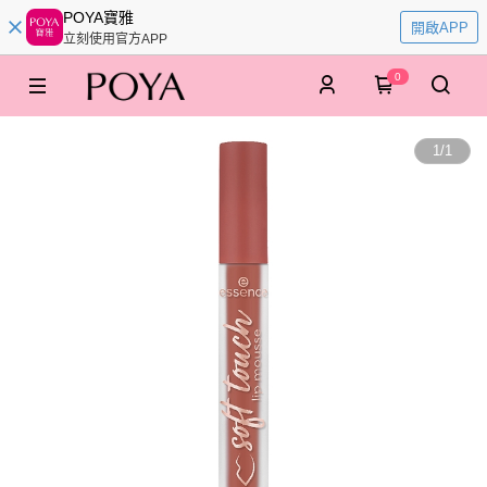
POYA寶雅
開啟APP
立刻使用官方APP
0
1
/
1