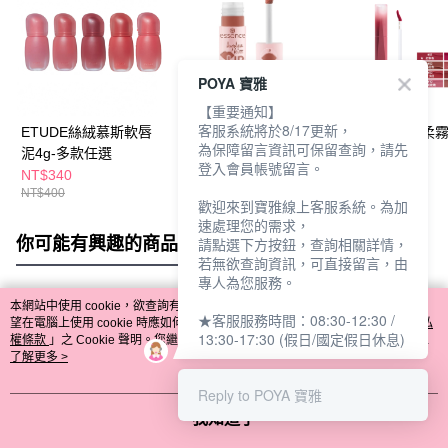
POYA 寶雅
【重要通知】
客服系統將於8/17更新，
ETUDE絲絨慕斯軟唇
艾森絲Kiss啵啵持色唇
3CE極致絲絨柔
為保障留言資訊可保留查詢，請先
泥4g-多款任選
釉4ml-多款任選
4g - 多款任選
登入會員帳號留言。
NT$340
NT$119
NT$425
NT$400
NT$500
歡迎來到寶雅線上客服系統。為加
速處理您的需求，
你可能有興趣的商品
全站排行
請點選下方按鈕，查詢相關詳情，
若無欲查詢資訊，可直接留言，由
專人為您服務。
本網站中使用 cookie，欲查詢有關本網站使用 cookie 方式之詳情，及若您不希
★客服服務時間：08:30-12:30 /
熱門標籤
望在電腦上使用 cookie 時應如何變更電腦的 cookie 設定，請參閱本網站「
隱私
13:30-17:30 (假日/國定假日休息)
權條款
」之 Cookie 聲明。您繼續使用本網站即表示您同意本公司得按本網站使
用條款之 Cookie 聲明使用 cookie。
了解更多 >
Reply to POYA 寶雅
我知道了