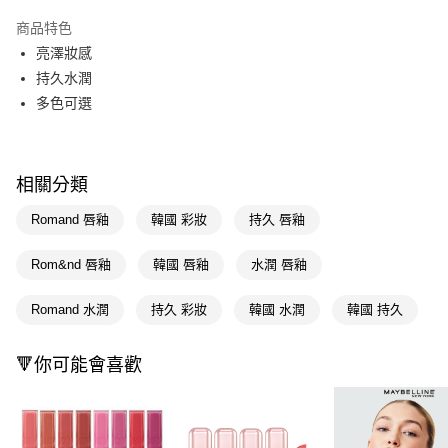
超商取貨付款
商品特色
LINE Pay
亮澤妝感
持久水潤
Apple Pay
多色可選
街口支付
悠遊付
相關分類
Google Pay
Romand 唇釉
韓國 彩妝
持久 唇釉
AFTEE先享後付
相關說明
Rom&nd 唇釉
韓國 唇釉
水潤 唇釉
【關於「AFTEE先享後付」】
即享券
AFTEE先享後付是「在收到商品之後才付款」的支付方式。 讓您購物簡單
Romand 水潤
持久 彩妝
韓國 水潤
韓國 持久
便利好安心！
１．簡單：不需註冊會員、不需綁卡、不需儲值。
運送方式
２．便利：只要手機號碼，簡訊認證，即可結帳。
🔻你可能會喜歡
３．安心：先確認商品／服務後，再付款。
全家取貨付款
每筆NT$65，滿NT$390(含以上)免運費
【「AFTEE先享後付」結帳流程】
１．於結帳方式選擇「AFTEE先享後付」後，將跳轉至「AFTEE先享後付」
付款後全家取貨
結帳頁面，進行簡訊認證並確認金額後，即可完成結帳。