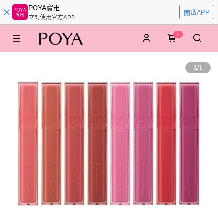
POYA寶雅
開啟APP
立刻使用官方APP
0
1
/
1