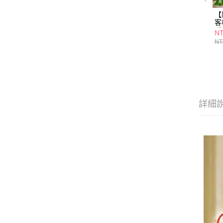
【
客
暖
NT
金
NT
詳細