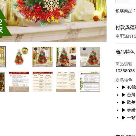
預購商品：
付款與運
宅配滿NT$
付款方式
商品特色
POYA支付
商品編號
10358038
信用卡一
商品特色
LINE Pay
▶ 4
▶ 台灣
Apple Pay
▶ 歐
街口支付
▶ 專
▶ 一
悠遊付
Google Pa