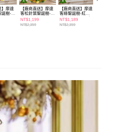
依本服務之必要範圍內提供個人資料，並將交易相關給付款項請
讓予恩沛科技股份有限公司。
送】摩達
【廠商直送】摩達
【廠商直送】摩達
【廠商直送】摩達
聖誕樹-紅
客松針葉聖誕樹-流
客綠聖誕樹-紅
客松針葉聖誕樹-
個人資料處理事宜，請瀏覽以下網址：
金-53cm
球-50燈-60cm(含
銀-53cm
ee.tw/terms/#terms3
NT$1,199
NT$1,189
NT$1,199
豐盛木質彩繪紅球
年的使用者請事先徵得法定代理人或監護人之同意方可使用
NT$2,359
NT$2,359
NT$2,359
金彩系飾品組+50
E先享後付」，若未經同意申辦者引起之損失，本公司不負相關責
燈LED燈串暖白光)
AFTEE先享後付」時，將依據個別帳號之用戶狀況，依本公司
核予不同之上限額度；若仍有額度不足之情形，本公司將視審查
用戶進行身份認證。
一人註冊多個帳號或使用他人資訊註冊。若發現惡意使用之情
科技股份有限公司將有權停止該用戶之使用額度並採取法律行