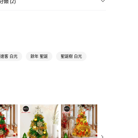
類 (2)
享後付
節慶相關
聖誕節
FTEE先享後付」】
送專區
先享後付是「在收到商品之後才付款」的支付方式。 讓您購物簡單
心！
：不需註冊會員、不需綁卡、不需儲值。
：只要手機號碼，簡訊認證，即可結帳。
送🚚)
：先確認商品／服務後，再付款。
00，滿NT$590(含以上)免運費
達客 白光
餘年 聖誕
聖誕樹 白光
EE先享後付」結帳流程】
廠商直送🚚)
方式選擇「AFTEE先享後付」後，將跳轉至「AFTEE先享後
頁面，進行簡訊認證並確認金額後，即可完成結帳。
00
成立數日內，您將收到繳費通知簡訊。
費通知簡訊後14天內，點擊此簡訊中的連結，可透過四大超商
網路銀行／等多元方式進行付款，方視為交易完成。
：結帳手續完成當下不需立刻繳費，但若您需要取消訂單，請聯
的店家。未經商家同意取消之訂單仍視為有效，需透過AFTEE
繳納相關費用。
否成功請以「AFTEE先享後付 」之結帳頁面顯示為準，若有關於
功／繳費後需取消欲退款等相關疑問，請聯繫「AFTEE先享後
援中心」
https://netprotections.freshdesk.com/support/home
項】
恩沛科技股份有限公司提供之「AFTEE先享後付」服務完成之