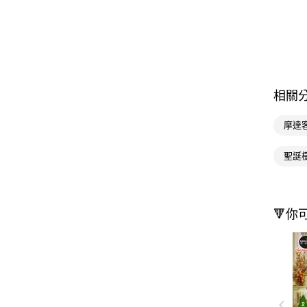
相關
摩達
聖誕
🔻你