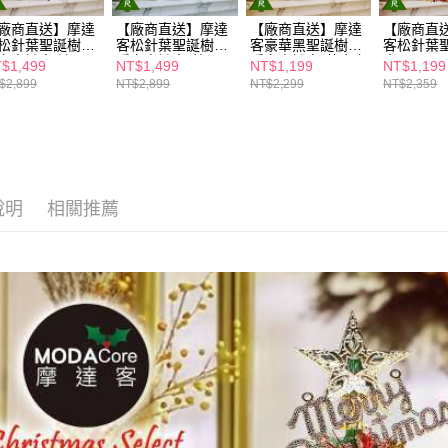
交易，需
求債權轉
廠商直送】摩達
【廠商直送】摩達
【廠商直送】摩達
【廠商直
松針葉聖誕樹含
客松針葉聖誕樹含
客豪華黑聖誕樹含
客松針葉
２．關於
白光燈串-流
暖白光燈串-藍
暖白光燈串-黃金之
金-53cm
https://aft
$1,499
NT$1,499
NT$1,199
NT$1,199
-53cm
銀-53cm
夜-53cm
３．未成
$2,899
NT$2,899
NT$2,299
NT$2,359
「AFTE
任。
４．使用「
即時審查
結果請求
５．嚴禁
說明
相關推薦
形，恩沛
動。