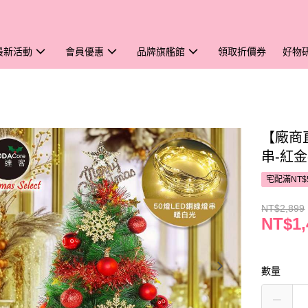
最新活動
會員優惠
品牌旗艦館
領取折價券
好物
【廠商
串-紅金
宅配滿NT$
NT$2,899
NT$1,
數量