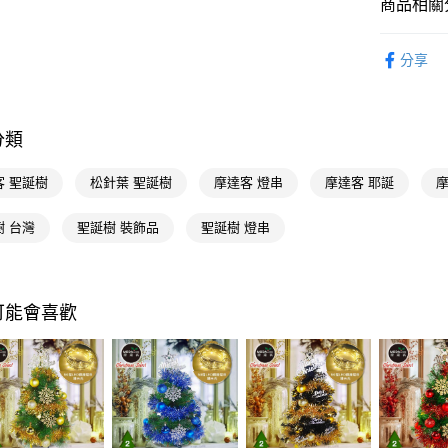
商品相關分
AFTEE先
相關說明
玩具休閒
分享
【關於「A
🚚廠商直
AFTEE
便利好安
運送方式
１．簡單
２．便利
分類
宅配(廠商直
３．安心
每筆NT$1
客 聖誕樹
松針葉 聖誕樹
摩達客 燈串
摩達客 耶誕
摩
【「AFT
宅配(離島
１．於結帳
付」結帳
樹 台灣
聖誕樹 裝飾品
聖誕樹 燈串
每筆NT$3
２．訂單
３．收到繳
／ATM／
※ 請注意
可能會喜歡
絡購買商品
先享後付
※ 交易是
是否繳費成
付客戶支
【注意事
１．透過由