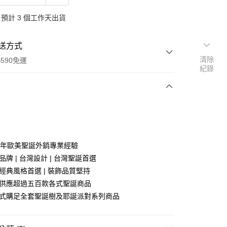
預計 3 個工作天出貨
送方式
清除
590免運
紀錄
次付款
0餘年歐美聖誕外銷專業經驗
品牌 | 台灣設計 | 台灣聖誕首選
美經典風格首選 | 裝飾品質堅持
業供應超過五百款各式聖誕商品
站式購足全套聖誕樹及耶誕派對系列商品
y