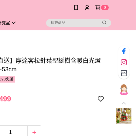
0
研究室
直送】摩達客松針葉聖誕樹含暖白光燈
-53cm
590免運
499