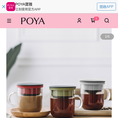
POYA寶雅
開啟APP
立刻使用官方APP
0
1
/
6