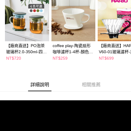
２．訂單成立數日內，您將收到繳費通知簡訊。
３．收到繳費通知簡訊後14天內，點擊此簡訊中的連結，可透過四大超商／
ATM／網路銀行／等多元方式進行付款，方視為交易完成。
※ 請注意：結帳手續完成當下不需立刻繳費，但若您需要取消訂單，請聯絡
購買商品的店家。未經商家同意取消之訂單仍視為有效，需透過AFTEE先享
後付繳納相關費用。
※ 交易是否成功請以「AFTEE先享後付 」之結帳頁面顯示為準，若有關於
是否繳費成功／繳費後需取消欲退款等相關疑問，請聯繫「AFTEE先享後付
客戶支援中心」
https://netprotections.freshdesk.com/support/home
【廠商直送】PO泡茶
coffee play-陶瓷扇形
【廠商直送】HAR
玻璃杯2.0-350ml-四色
咖啡濾杯1-4杯-顏色隨
V60-01玻璃濾杯
【注意事項】
任選
機出貨
+濾紙110張
NT$720
NT$259
NT$699
１．透過由恩沛科技股份有限公司提供之「AFTEE先享後付」服務完成之交
易，需依本服務之必要範圍內提供個人資料，並將交易相關給付款項請求債
權轉讓予恩沛科技股份有限公司。
２．關於個人資料處理事宜，請瀏覽以下網址：
https://aftee.tw/terms/#terms3
詳細說明
相關推薦
３．未成年的使用者請事先徵得法定代理人或監護人之同意方可使用
「AFTEE先享後付」，若未經同意申辦者引起之損失，本公司不負相關責
任。
４．使用「AFTEE先享後付」時，將依據個別帳號之用戶狀況，依本公司即
時審查核予不同之上限額度；若仍有額度不足之情形，本公司將視審查結果
請求用戶進行身份認證。
５．嚴禁一人註冊多個帳號或使用他人資訊註冊。若發現惡意使用之情形，
恩沛科技股份有限公司將有權停止該用戶之使用額度並採取法律行動。