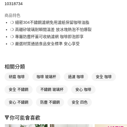
信用卡一次付款
10318734
LINE Pay
商品特色
Apple Pay
❍ 細密304不鏽鋼濾網免用濾紙保留咖啡油脂
❍ 高硼矽玻璃耐瞬間溫差 放冰塊熱泡不怕爆裂
街口支付
❍ 專屬防塵杯蓋可收納濾網 咖啡即泡即享
悠遊付
❍ 嚴選材質通過食品安全標準 安心享受
Google Pay
AFTEE先享後付
相關分類
相關說明
【關於「AFTEE先享後付」】
研磨 咖啡
咖啡 玻璃杯
過濾 咖啡
安全 咖啡
AFTEE先享後付是「在收到商品之後才付款」的支付方式。 讓您購物簡單
運送方式
便利好安心！
安全 不鏽鋼
不鏽鋼 玻璃杯
安心 咖啡
１．簡單：不需註冊會員、不需綁卡、不需儲值。
宅配(廠商直送🚚)
２．便利：只要手機號碼，簡訊認證，即可結帳。
每筆NT$100，滿NT$590(含以上)免運費
３．安心：先確認商品／服務後，再付款。
安心 不鏽鋼
防塵 不鏽鋼
安全 四色
宅配(離島廠商直送🚚)
【「AFTEE先享後付」結帳流程】
🔻你可能會喜歡
１．於結帳方式選擇「AFTEE先享後付」後，將跳轉至「AFTEE先享後付」
每筆NT$300
結帳頁面，進行簡訊認證並確認金額後，即可完成結帳。