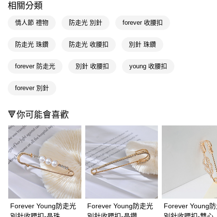
相關分類
Apple Pay
情人節 禮物
防走光 別針
forever 收腰扣
街口支付
防走光 珠鑽
防走光 收腰扣
別針 珠鑽
悠遊付
forever 防走光
別針 收腰扣
young 收腰扣
Google Pay
AFTEE先享後付
forever 別針
相關說明
【關於「AFTEE先享後付」】
🔻你可能會喜歡
即享券
AFTEE先享後付是「在收到商品之後才付款」的支付方式。 讓您購物簡單
便利好安心！
１．簡單：不需註冊會員、不需綁卡、不需儲值。
運送方式
２．便利：只要手機號碼，簡訊認證，即可結帳。
３．安心：先確認商品／服務後，再付款。
全家取貨付款
每筆NT$65，滿NT$390(含以上)免運費
【「AFTEE先享後付」結帳流程】
１．於結帳方式選擇「AFTEE先享後付」後，將跳轉至「AFTEE先享後付」
付款後全家取貨
結帳頁面，進行簡訊認證並確認金額後，即可完成結帳。
２．訂單成立數日內，您將收到繳費通知簡訊。
每筆NT$65，滿NT$390(含以上)免運費
３．收到繳費通知簡訊後14天內，點擊此簡訊中的連結，可透過四大超商／
Forever Young防走光
Forever Young防走光
Forever Youn
ATM／網路銀行／等多元方式進行付款，方視為交易完成。
別針收腰扣-晶珠
別針收腰扣-晶鑽
別針收腰扣-雙心