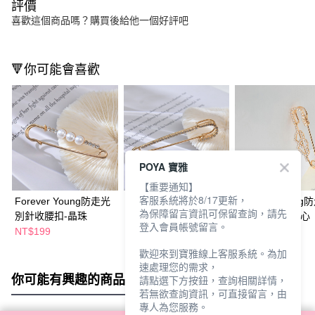
評價
喜歡這個商品嗎？購買後給他一個好評吧
🔻你可能會喜歡
POYA 寶雅
【重要通知】
客服系統將於8/17更新，
Forever Young防走光
Forever Young防走光
Forever Youn
為保障留言資訊可保留查詢，請先
別針收腰扣-晶珠
別針收腰扣-晶鑽
別針收腰扣-雙心
登入會員帳號留言。
NT$199
NT$199
NT$199
歡迎來到寶雅線上客服系統。為加
速處理您的需求，
你可能有興趣的商品
全站排行
請點選下方按鈕，查詢相關詳情，
若無欲查詢資訊，可直接留言，由
專人為您服務。