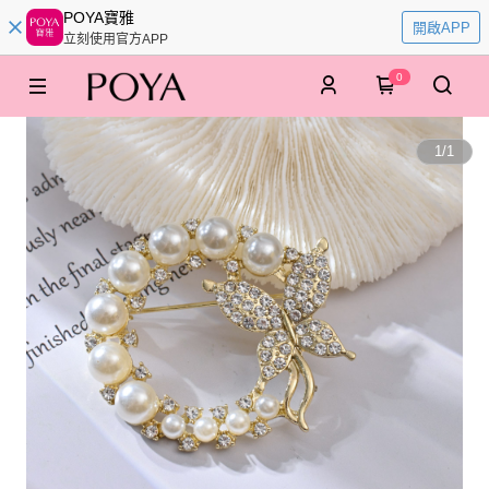
POYA寶雅
開啟APP
立刻使用官方APP
0
1
/
1