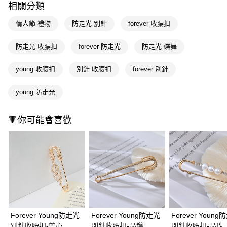
相關分類
Apple Pay
情人節 禮物
防走光 別針
forever 收腰扣
街口支付
防走光 收腰扣
forever 防走光
防走光 蝶舞
悠遊付
young 收腰扣
別針 收腰扣
forever 別針
Google Pay
AFTEE先享後付
young 防走光
相關說明
【關於「AFTEE先享後付」】
🔻你可能會喜歡
即享券
AFTEE先享後付是「在收到商品之後才付款」的支付方式。 讓您購物簡單
便利好安心！
１．簡單：不需註冊會員、不需綁卡、不需儲值。
運送方式
２．便利：只要手機號碼，簡訊認證，即可結帳。
３．安心：先確認商品／服務後，再付款。
全家取貨付款
每筆NT$65，滿NT$390(含以上)免運費
【「AFTEE先享後付」結帳流程】
１．於結帳方式選擇「AFTEE先享後付」後，將跳轉至「AFTEE先享後付」
付款後全家取貨
結帳頁面，進行簡訊認證並確認金額後，即可完成結帳。
２．訂單成立數日內，您將收到繳費通知簡訊。
每筆NT$65，滿NT$390(含以上)免運費
３．收到繳費通知簡訊後14天內，點擊此簡訊中的連結，可透過四大超商／
Forever Young防走光
Forever Young防走光
Forever Youn
ATM／網路銀行／等多元方式進行付款，方視為交易完成。
別針收腰扣-雙心
別針收腰扣-晶鑽
別針收腰扣-晶珠