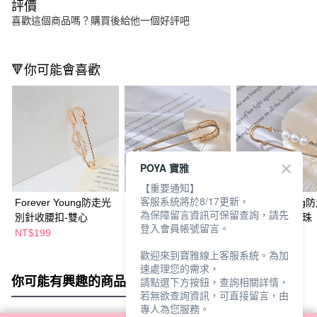
評價
喜歡這個商品嗎？購買後給他一個好評吧
🔻你可能會喜歡
POYA 寶雅
【重要通知】
客服系統將於8/17更新，
Forever Young防走光
Forever Young防走光
Forever Youn
為保障留言資訊可保留查詢，請先
別針收腰扣-雙心
別針收腰扣-晶鑽
別針收腰扣-晶珠
登入會員帳號留言。
NT$199
NT$199
NT$199
歡迎來到寶雅線上客服系統。為加
速處理您的需求，
你可能有興趣的商品
全站排行
請點選下方按鈕，查詢相關詳情，
若無欲查詢資訊，可直接留言，由
專人為您服務。