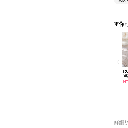
🔻你
RO
單
金
NT
詳細