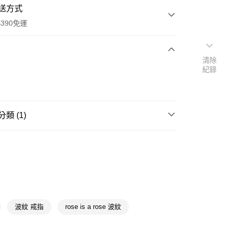
送方式
390免運
清除
紀錄
次付款
付款
類 (1)
戒指
造型戒
y
波紋 戒指
rose is a rose 波紋
享後付