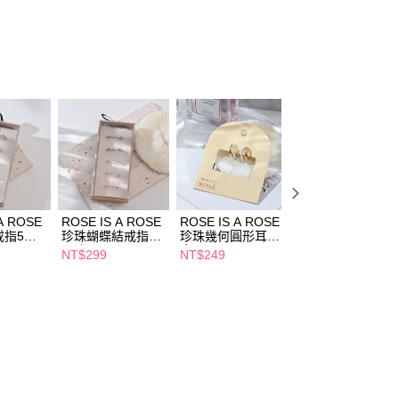
FTEE先享後付」】
先享後付是「在收到商品之後才付款」的支付方式。 讓您購物簡單
心！
：不需註冊會員、不需綁卡、不需儲值。
：只要手機號碼，簡訊認證，即可結帳。
：先確認商品／服務後，再付款。
付款
EE先享後付」結帳流程】
5，滿NT$390(含以上)免運費
方式選擇「AFTEE先享後付」後，將跳轉至「AFTEE先享後
頁面，進行簡訊認證並確認金額後，即可完成結帳。
家取貨
成立數日內，您將收到繳費通知簡訊。
費通知簡訊後14天內，點擊此簡訊中的連結，可透過四大超商
5，滿NT$390(含以上)免運費
網路銀行／等多元方式進行付款，方視為交易完成。
A ROSE
ROSE IS A ROSE
ROSE IS A ROSE
ROSE IS A ROSE
：結帳手續完成當下不需立刻繳費，但若您需要取消訂單，請聯
指5入-
珍珠蝴蝶結戒指5
珍珠幾何圓形耳針-
水鑽方形交叉耳針
貨付款
的店家。未經商家同意取消之訂單仍視為有效，需透過AFTEE
入-銀
金
金
NT$299
NT$249
NT$249
繳納相關費用。
5，滿NT$490(含以上)免運費
否成功請以「AFTEE先享後付 」之結帳頁面顯示為準，若有關於
功／繳費後需取消欲退款等相關疑問，請聯繫「AFTEE先享後
爾富取貨
援中心」
https://netprotections.freshdesk.com/support/home
5，滿NT$490(含以上)免運費
項】
付款
恩沛科技股份有限公司提供之「AFTEE先享後付」服務完成之
依本服務之必要範圍內提供個人資料，並將交易相關給付款項請
5，滿NT$490(含以上)免運費
讓予恩沛科技股份有限公司。