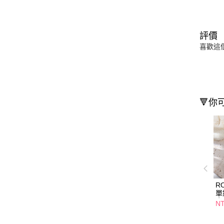
評價
喜歡這
🔻你
RO
單
金
NT