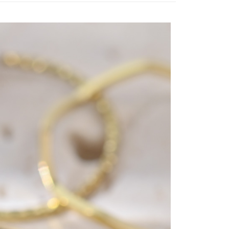
個人資料處理事宜，請瀏覽以下網址：
1取貨
ee.tw/terms/#terms3
5，滿NT$490(含以上)免運費
年的使用者請事先徵得法定代理人或監護人之同意方可使用
E先享後付」，若未經同意申辦者引起之損失，本公司不負相關責
AFTEE先享後付」時，將依據個別帳號之用戶狀況，依本公司
00，滿NT$790(含以上)免運費
核予不同之上限額度；若仍有額度不足之情形，本公司將視審查
用戶進行身份認證。
門市自取(由倉庫統一出貨)
一人註冊多個帳號或使用他人資訊註冊。若發現惡意使用之情
0，滿NT$290(含以上)免運費
科技股份有限公司將有權停止該用戶之使用額度並採取法律行