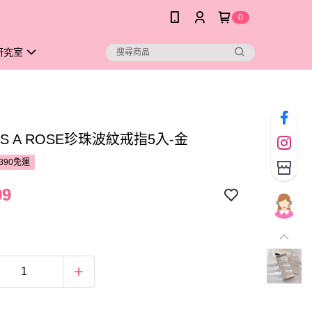
0
研究室
 IS A ROSE珍珠波紋戒指5入-金
390免運
99