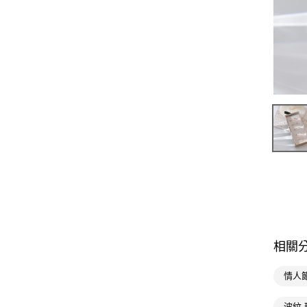
相關
情人
波紋 