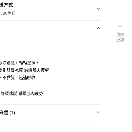
送方式
390免運
清除
紀錄
次付款
付款
冰涼觸感，輕輕塗抹，
受到舒緩冰感 減緩肌肉疲勞
、不黏膩，迅速吸收
舒緩冰感 減緩肌肉疲勞
類 (1)
y
冷熱敷墊/舒緩用品
舒緩霜/油/膏
享後付