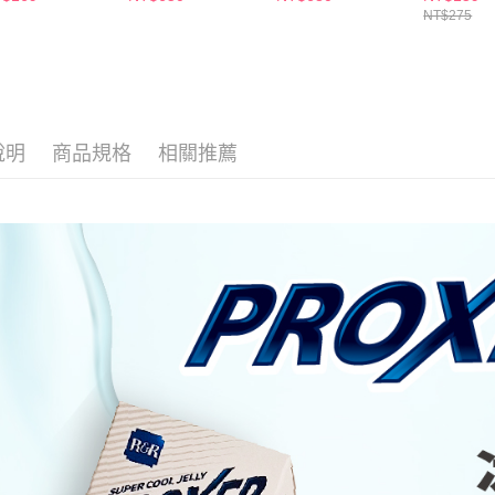
２．關於
付款後7-1
NT$275
https://aft
每筆NT$6
３．未成
「AFTE
宅配(本島)
任。
４．使用「
每筆NT$1
即時審查
結果請求
說明
商品規格
相關推薦
付款後寶雅
５．嚴禁
每筆NT$8
形，恩沛
動。