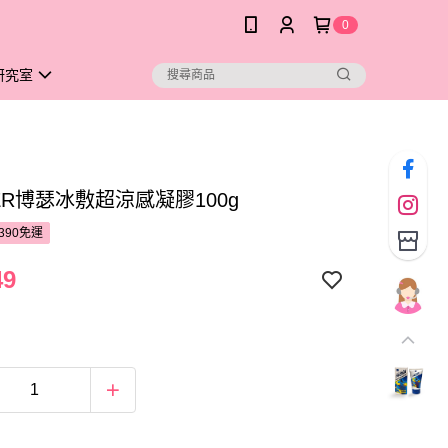
0
研究室
ER博瑟冰敷超涼感凝膠100g
390免運
49