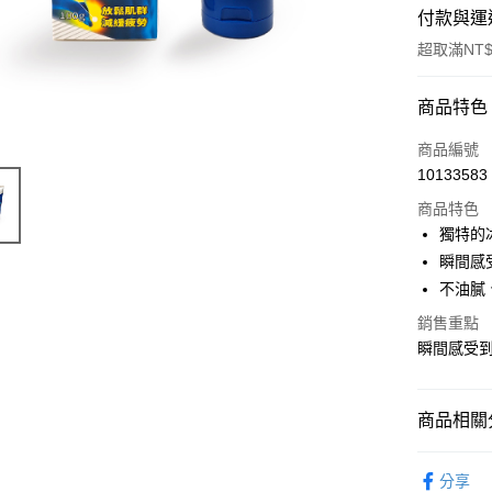
付款與運
超取滿NT$
付款方式
商品特色
POYA支付
商品編號
10133583
信用卡一
商品特色
超商取貨
獨特的
瞬間感
LINE Pay
不油膩
Apple Pay
銷售重點
瞬間感受到
街口支付
悠遊付
商品相關分
Google Pa
醫療/保健
AFTEE先
分享