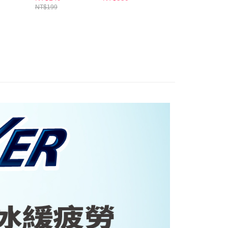
個人資料處理事宜，請瀏覽以下網址：
1取貨
NT$199
ee.tw/terms/#terms3
5，滿NT$490(含以上)免運費
年的使用者請事先徵得法定代理人或監護人之同意方可使用
E先享後付」，若未經同意申辦者引起之損失，本公司不負相關責
AFTEE先享後付」時，將依據個別帳號之用戶狀況，依本公司
00，滿NT$790(含以上)免運費
核予不同之上限額度；若仍有額度不足之情形，本公司將視審查
用戶進行身份認證。
門市自取(由倉庫統一出貨)
一人註冊多個帳號或使用他人資訊註冊。若發現惡意使用之情
0，滿NT$290(含以上)免運費
科技股份有限公司將有權停止該用戶之使用額度並採取法律行