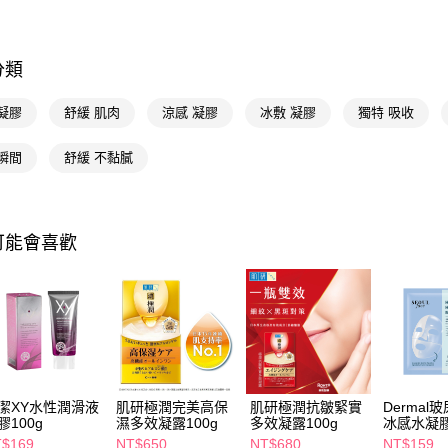
相關說明
【關於「A
即享券
AFTEE
便利好安
分類
１．簡單
２．便利
運送方式
凝膠
舒緩 肌肉
涼感 凝膠
冰敷 凝膠
獨特 吸收
３．安心
全家取貨
【「AFT
瞬間
舒緩 不黏膩
每筆NT$6
１．於結帳
付」結帳
付款後全
２．訂單
３．收到繳
每筆NT$6
可能會喜歡
／ATM／
※ 請注意
萊爾富取
絡購買商品
先享後付
每筆NT$6
※ 交易是
是否繳費成
付款後萊
付客戶支
每筆NT$6
【注意事
7-11取貨
１．透過由
潔XY水性潤滑液
肌研極潤完美高保
肌研極潤抗皺緊實
Dermal
交易，需
膠100g
濕多效凝露100g
多效凝露100g
冰感水凝
每筆NT$6
求債權轉
34g
$169
NT$650
NT$680
NT$159