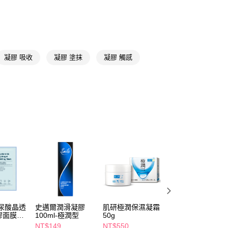
FTEE先享後付」】
先享後付是「在收到商品之後才付款」的支付方式。 讓您購物簡單
心！
：不需註冊會員、不需綁卡、不需儲值。
：只要手機號碼，簡訊認證，即可結帳。
凝膠 吸收
凝膠 塗抹
凝膠 觸感
：先確認商品／服務後，再付款。
付款
EE先享後付」結帳流程】
5，滿NT$390(含以上)免運費
方式選擇「AFTEE先享後付」後，將跳轉至「AFTEE先享後
頁面，進行簡訊認證並確認金額後，即可完成結帳。
家取貨
成立數日內，您將收到繳費通知簡訊。
費通知簡訊後14天內，點擊此簡訊中的連結，可透過四大超商
5，滿NT$390(含以上)免運費
網路銀行／等多元方式進行付款，方視為交易完成。
：結帳手續完成當下不需立刻繳費，但若您需要取消訂單，請聯
貨付款
的店家。未經商家同意取消之訂單仍視為有效，需透過AFTEE
繳納相關費用。
5，滿NT$490(含以上)免運費
否成功請以「AFTEE先享後付 」之結帳頁面顯示為準，若有關於
功／繳費後需取消欲退款等相關疑問，請聯繫「AFTEE先享後
爾富取貨
援中心」
https://netprotections.freshdesk.com/support/home
5，滿NT$490(含以上)免運費
項】
付款
恩沛科技股份有限公司提供之「AFTEE先享後付」服務完成之
玻尿酸晶透
史邁爾潤滑凝膠
肌研極潤保濕凝霜
泊美膠原彈潤抗皺
依本服務之必要範圍內提供個人資料，並將交易相關給付款項請
膠面膜
100ml-極潤型
50g
水光乳100g
5，滿NT$490(含以上)免運費
讓予恩沛科技股份有限公司。
NT$149
NT$550
NT$760