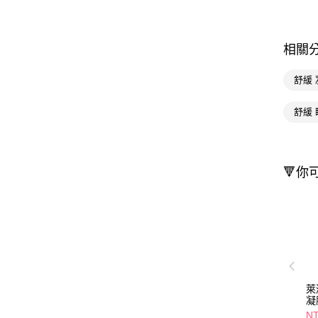
相關
舒緩 
舒緩 
🔻你
萊
凝
NT