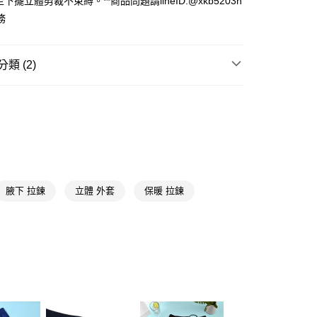
至下擺立體剪裁不束縛。**商品問題請lineID:@xkb5203n
務
類 (2)
y
享後付
游泳專區
女泳裝
送專區
FTEE先享後付」】
先享後付是「在收到商品之後才付款」的支付方式。 讓您購物簡單
心！
：不需註冊會員、不需綁卡、不需儲值。
：只要手機號碼，簡訊認證，即可結帳。
送🚚)
：先確認商品／服務後，再付款。
腋下 拉鍊
立體 外套
保暖 拉鍊
00，滿NT$590(含以上)免運費
EE先享後付」結帳流程】
廠商直送🚚)
方式選擇「AFTEE先享後付」後，將跳轉至「AFTEE先享後
頁面，進行簡訊認證並確認金額後，即可完成結帳。
00
成立數日內，您將收到繳費通知簡訊。
費通知簡訊後14天內，點擊此簡訊中的連結，可透過四大超商
網路銀行／等多元方式進行付款，方視為交易完成。
：結帳手續完成當下不需立刻繳費，但若您需要取消訂單，請聯
的店家。未經商家同意取消之訂單仍視為有效，需透過AFTEE
繳納相關費用。