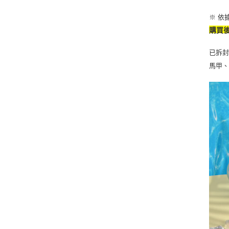
※ 依
購買
已拆
馬甲