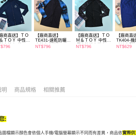
※ 交易是
是否繳費成
付客戶支
【注意事
１．透過由
廠商直送】ＴＯ
【廠商直送】
【廠商直送】ＴＯ
【廠商直
交易，需
＆ＴＯＹ 中性防
TE431-速乾防曬戲
Ｍ＆ＴＯＹ 中性防
TK404-
求債權轉
戲水外套-藍
水外套中性版-黑
曬速乾戲水外套-黑
膝褲寬鬆版
$796
NT$796
NT$796
NT$629
２．關於
https://aft
３．未成
「AFTE
任。
４．使用「
即時審查
結果請求
說明
商品規格
相關推薦
５．嚴禁
形，恩沛
動。
您:
商品圖檔顯示顏色會依個人手機/電腦螢幕顯示不同而有差異，商品依
實際供