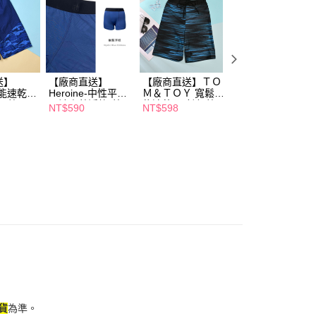
否成功請以「AFTEE先享後付 」之結帳頁面顯示為準，若有關於
功／繳費後需取消欲退款等相關疑問，請聯繫「AFTEE先享後
援中心」
https://netprotections.freshdesk.com/support/home
項】
恩沛科技股份有限公司提供之「AFTEE先享後付」服務完成之
送】
【廠商直送】
【廠商直送】ＴＯ
【廠商直送】
依本服務之必要範圍內提供個人資料，並將交易相關給付款項請
機能速乾及
Heroine-中性平口
Ｍ＆ＴＯＹ 寬鬆機
YA671-大女連身
讓予恩沛科技股份有限公司。
-藍
內褲幽藍浮紋-藍-
能速乾及膝褲-藍
裝裙裝-藍-多款任
NT$590
NT$598
NT$966
個人資料處理事宜，請瀏覽以下網址：
多尺寸任選
選
ee.tw/terms/#terms3
年的使用者請事先徵得法定代理人或監護人之同意方可使用
E先享後付」，若未經同意申辦者引起之損失，本公司不負相關責
AFTEE先享後付」時，將依據個別帳號之用戶狀況，依本公司
核予不同之上限額度；若仍有額度不足之情形，本公司將視審查
用戶進行身份認證。
一人註冊多個帳號或使用他人資訊註冊。若發現惡意使用之情
科技股份有限公司將有權停止該用戶之使用額度並採取法律行
貨
為準。