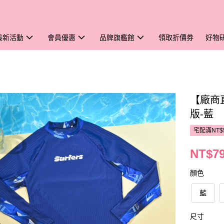
最新活動
會員優惠
品牌旗艦館
領取折價券
好物
【廠商
版-藍
宅配滿NT$
NT$7
顏色
藍
尺寸