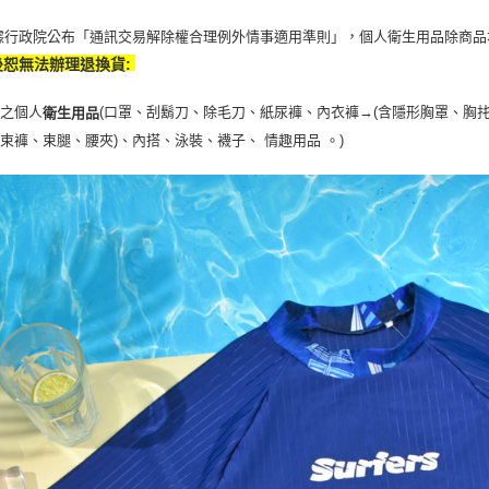
據行政院公布「通訊交易解除權合理例外情事適用準則」，個人衛生用品除商品
後恕無法辦理退換貨:
封之個人
(口罩、刮鬍刀、除毛刀、紙尿褲、內衣褲→(含隱形胸罩、胸
衛生用品
、束褲、束腿、腰夾
)
、內搭、泳裝、襪子、 情趣用品 。)