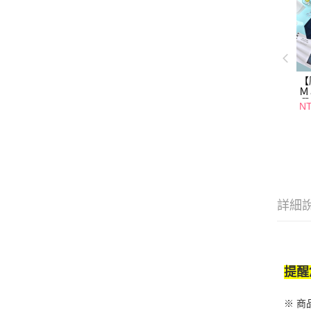
【
Ｍ
曬
NT
詳細
提醒
※ 