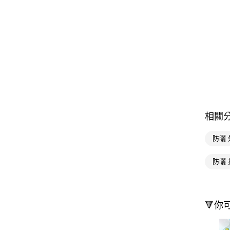
相關
防曬 
防曬 
🔻你