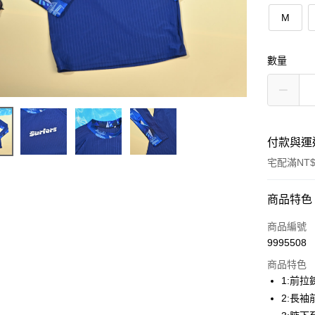
M
數量
付款與運
宅配滿NT$
付款方式
商品特色
POYA支付
商品編號
9995508
信用卡一
商品特色
LINE Pay
1:前
2:長
Apple Pay