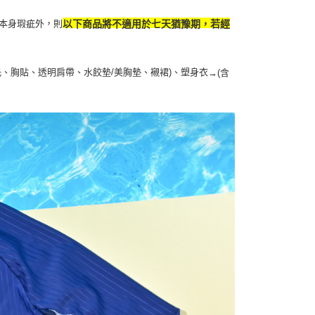
本身瑕疵外，則
以下商品將不適用於七天猶豫期，若經
扥、胸貼、透明肩帶、水餃墊/美胸墊、襯裙)、塑身衣
→
(含