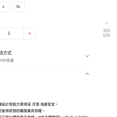
L
XL
清除
紀錄
送方式
590免運
次付款
拉鍊設計穿脫方便溯溪.浮潛.海邊皆宜。
袖前後領高預防曬傷兼具保暖。