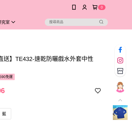
0
研究室
直送】TE432-速乾防曬戲水外套中性
590免運
96
藍