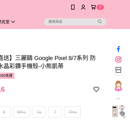
0
研究室
】三麗鷗 Google Pixel 8/7系列 防
水晶彩鑽手機殼-小熊凱蒂
590免運
16
8
8Pro
7a
7
7Pro