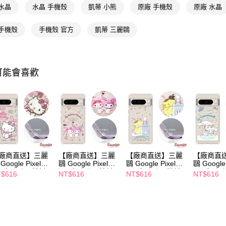
水晶
水晶 手機殼
凱蒂 小熊
原廠 手機殼
原廠 水晶
１．透過由
交易，需
求債權轉
 手機殼
手機殼 官方
凱蒂 三麗鷗
２．關於
https://aft
３．未成
「AFTE
可能會喜歡
任。
４．使用「
即時審查
結果請求
５．嚴禁
形，恩沛
動。
廠商直送】三麗
【廠商直送】三麗
【廠商直送】三麗
【廠商直
Google Pixel
鷗 Google Pixel
鷗 Google Pixel
鷗 Google 
/7系列 防震雙料
8/7系列 防震雙料
8/7系列 防震雙料
8/7系列
$616
NT$616
NT$616
NT$616
晶彩鑽手機殼-凱
水晶彩鑽手機殼-歡
水晶彩鑽手機殼-香
水晶彩鑽
粉幸運
樂美樂蒂
水布丁狗
閒大耳狗