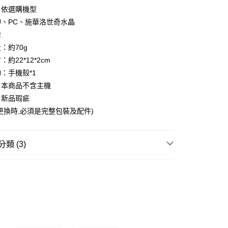
y
：依選購機型
享後付
U、PC、施華洛世奇水晶
灣
FTEE先享後付」】
：約70g
先享後付是「在收到商品之後才付款」的支付方式。 讓您購物簡單
約22*12*2cm
心！
：不需註冊會員、不需綁卡、不需儲值。
：手機殼*1
：只要手機號碼，簡訊認證，即可結帳。
送🚚)
：本商品不含主機
：先確認商品／服務後，再付款。
00，滿NT$590(含以上)免運費
：新品瑕疵
EE先享後付」結帳流程】
更換時,必須是完整包裝及配件)
廠商直送🚚)
方式選擇「AFTEE先享後付」後，將跳轉至「AFTEE先享後
頁面，進行簡訊認證並確認金額後，即可完成結帳。
00
成立數日內，您將收到繳費通知簡訊。
類 (3)
費通知簡訊後14天內，點擊此簡訊中的連結，可透過四大超商
網路銀行／等多元方式進行付款，方視為交易完成。
：結帳手續完成當下不需立刻繳費，但若您需要取消訂單，請聯
手機周邊
手機配件/手機殼
的店家。未經商家同意取消之訂單仍視為有效，需透過AFTEE
館
三麗鷗
繳納相關費用。
否成功請以「AFTEE先享後付 」之結帳頁面顯示為準，若有關於
送專區
功／繳費後需取消欲退款等相關疑問，請聯繫「AFTEE先享後
援中心」
https://netprotections.freshdesk.com/support/home
項】