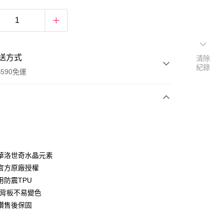
送方式
清除
紀錄
590免運
次付款
華洛世奇水晶元素
官方原廠授權
用防震TPU
式背板不易變色
鑽售後保固