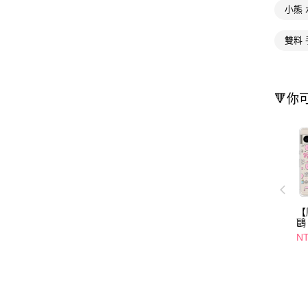
小熊 
雙料
🔻你
【
鷗 
8
NT
水
蒂