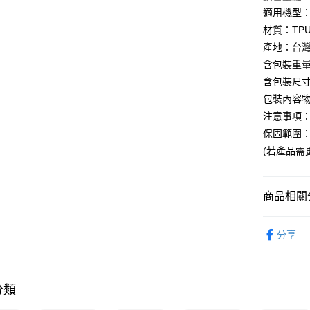
Google Pa
適用機型
AFTEE先
材質：TP
相關說明
產地：台
【關於「A
含包裝重量
AFTEE
含包裝尺寸：
便利好安
運送方式
１．簡單
包裝內容物
２．便利
宅配(廠商直
注意事項
３．安心
每筆NT$1
保固範圍
【「AFT
(若產品需
宅配(離島
１．於結帳
付」結帳
每筆NT$3
２．訂單
商品相關分
３．收到繳
／ATM／
※ 請注意
3C/家電
絡購買商品
分享
授權主題
先享後付
※ 交易是
🚚廠商直
是否繳費成
付客戶支
分類
【注意事