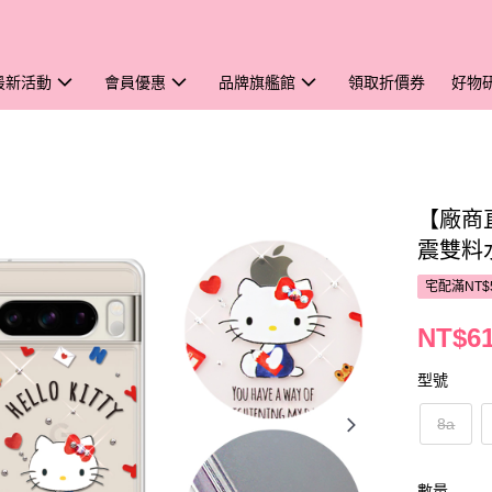
最新活動
會員優惠
品牌旗艦館
領取折價券
好物
【廠商直送
震雙料
宅配滿NT$
NT$6
型號
8a
數量