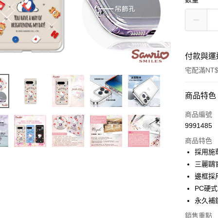
付款與運
宅配滿NT$
付款方式
商品特色
POYA支付
商品編號
9991485
信用卡一
商品特色
LINE Pay
採用施
三麗鷗
Apple Pay
邊框採
街口支付
PC硬
永久補
悠遊付
銷售重點