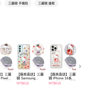
三麗鷗 手機殼
三麗鷗 邊框
恩沛科技股份有限公司提供之「AFTEE先享後付」服務完成之
依本服務之必要範圍內提供個人資料，並將交易相關給付款項請
讓予恩沛科技股份有限公司。
個人資料處理事宜，請瀏覽以下網址：
ee.tw/terms/#terms3
年的使用者請事先徵得法定代理人或監護人之同意方可使用
E先享後付」，若未經同意申辦者引起之損失，本公司不負相關責
AFTEE先享後付」時，將依據個別帳號之用戶狀況，依本公司
核予不同之上限額度；若仍有額度不足之情形，本公司將視審查
用戶進行身份認證。
一人註冊多個帳號或使用他人資訊註冊。若發現惡意使用之情
科技股份有限公司將有權停止該用戶之使用額度並採取法律行
送】三麗
【廠商直送】三麗
【廠商直送】三麗
【廠商直送】三麗
Pixel
鷗 Samsung
鷗 iPhone 16系列
鷗 iPhone
 防震雙料
A15/A25/A35/A55
防震雙料水晶彩鑽
15/14/13系列 防
NT$616
NT$616
NT$616
手機殼-悠
防震雙料水晶彩鑽
手機殼-汽水凱蒂
雙料水晶彩鑽手機
手機殼-小熊凱蒂
殼-汽水凱蒂