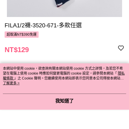
FILA1/2襪-3520-671-多款任選
超取滿NT$390免運
NT$129
請選擇商品選項
本網站中使用 cookie，欲查詢有關本網站使用 cookie 方式之詳情，及若您不希
望在電腦上使用 cookie 時應如何變更電腦的 cookie 設定，請參閱本網站「
隱私
權條款
」之 Cookie 聲明。您繼續使用本網站即表示您同意本公司得按本網站使
用條款之 Cookie 聲明使用 cookie。
了解更多 >
付款與運送方式
超取滿NT$390免運
我知道了
付款方式
商品特色
POYA支付
商品編號
信用卡一次付款
9989380