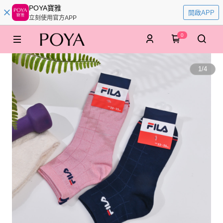
POYA寶雅
開啟APP
立刻使用官方APP
0
1
/
4