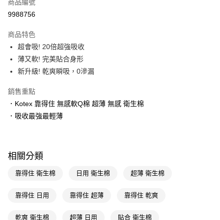
商品編號
LINE Pay
9988756
Apple Pay
商品特色
街口支付
超會吸! 20倍超強吸收
悠遊付
薄又軟! 完美貼合身形
新升級! 乾爽瞬吸，0滲漏
Google Pay
銷售重點
AFTEE先享後付
．Kotex 靠得住 無感軟Q棉 超薄 無感 衛生棉
相關說明
．吸收最強最輕薄
【關於「AFTEE先享後付」】
即享券
AFTEE先享後付是「在收到商品之後才付款」的支付方式。 讓您購物簡單
便利好安心！
１．簡單：不需註冊會員、不需綁卡、不需儲值。
運送方式
２．便利：只要手機號碼，簡訊認證，即可結帳。
相關分類
３．安心：先確認商品／服務後，再付款。
全家取貨付款
靠得住 衛生棉
日用 衛生棉
超薄 衛生棉
每筆NT$65，滿NT$390(含以上)免運費
【「AFTEE先享後付」結帳流程】
１．於結帳方式選擇「AFTEE先享後付」後，將跳轉至「AFTEE先享後付」
付款後全家取貨
靠得住 日用
靠得住 超薄
靠得住 乾爽
結帳頁面，進行簡訊認證並確認金額後，即可完成結帳。
２．訂單成立數日內，您將收到繳費通知簡訊。
每筆NT$65，滿NT$390(含以上)免運費
３．收到繳費通知簡訊後14天內，點擊此簡訊中的連結，可透過四大超商／
乾爽 衛生棉
超薄 日用
貼合 衛生棉