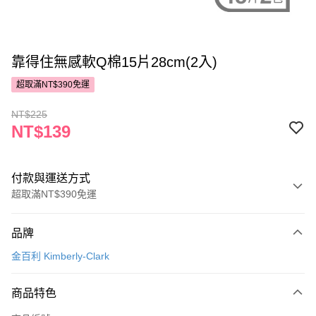
靠得住無感軟Q棉15片28cm(2入)
超取滿NT$390免運
NT$225
NT$139
付款與運送方式
超取滿NT$390免運
付款方式
品牌
POYA支付
金百利 Kimberly-Clark
信用卡一次付款
商品特色
超商取貨付款