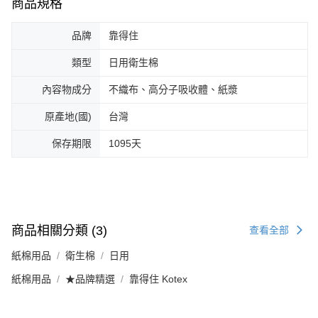
商品規格
品牌
靠得住
類型
日用衛生棉
內容物成分
不織布、高分子吸收體、紙漿
原產地(國)
台灣
保存期限
1095天
商品相關分類 (3)
查看全部
紙棉用品
衛生棉
日用
紙棉用品
★品牌精選
靠得住 Kotex