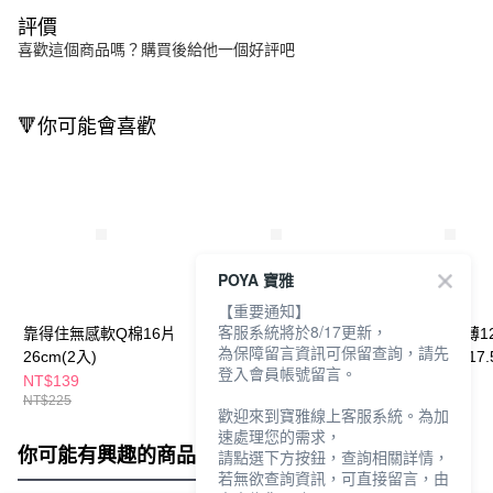
評價
喜歡這個商品嗎？購買後給他一個好評吧
🔻你可能會喜歡
POYA 寶雅
【重要通知】
客服系統將於8/17更新，
靠得住無感軟Q棉16片
靠得住無感軟Q棉18片
蘇菲原生棉超薄1
為保障留言資訊可保留查詢，請先
26cm(2入)
23cm(2入)
入23cm+18片17.
登入會員帳號留言。
NT$139
NT$139
NT$109
NT$225
NT$225
NT$197
歡迎來到寶雅線上客服系統。為加
速處理您的需求，
你可能有興趣的商品
全站排行
請點選下方按鈕，查詢相關詳情，
若無欲查詢資訊，可直接留言，由