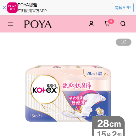
POYA寶雅
開啟APP
立刻使用官方APP
0
1
/
2