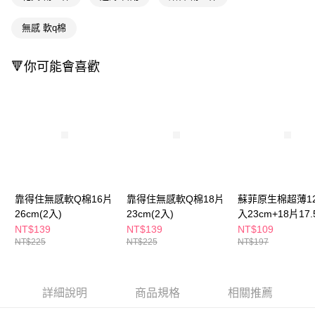
ATM／網路銀行／等多元方式進行付款，方視為交易完成。
萊爾富取貨付款
※ 請注意：結帳手續完成當下不需立刻繳費，但若您需要取消訂單，請聯絡
無感 軟q棉
每筆NT$65，滿NT$490(含以上)免運費
購買商品的店家。未經商家同意取消之訂單仍視為有效，需透過AFTEE先享
後付繳納相關費用。
付款後萊爾富取貨
※ 交易是否成功請以「AFTEE先享後付 」之結帳頁面顯示為準，若有關於
🔻你可能會喜歡
是否繳費成功／繳費後需取消欲退款等相關疑問，請聯繫「AFTEE先享後付
每筆NT$65，滿NT$490(含以上)免運費
客戶支援中心」
https://netprotections.freshdesk.com/support/home
7-11取貨付款
【注意事項】
１．透過由恩沛科技股份有限公司提供之「AFTEE先享後付」服務完成之交
每筆NT$65，滿NT$490(含以上)免運費
易，需依本服務之必要範圍內提供個人資料，並將交易相關給付款項請求債
權轉讓予恩沛科技股份有限公司。
付款後7-11取貨
２．關於個人資料處理事宜，請瀏覽以下網址：
每筆NT$65，滿NT$490(含以上)免運費
https://aftee.tw/terms/#terms3
３．未成年的使用者請事先徵得法定代理人或監護人之同意方可使用
宅配(本島)
「AFTEE先享後付」，若未經同意申辦者引起之損失，本公司不負相關責
靠得住無感軟Q棉16片
靠得住無感軟Q棉18片
蘇菲原生棉超薄1
任。
每筆NT$100，滿NT$790(含以上)免運費
26cm(2入)
23cm(2入)
入23cm+18片17.
４．使用「AFTEE先享後付」時，將依據個別帳號之用戶狀況，依本公司即
NT$139
NT$139
NT$109
時審查核予不同之上限額度；若仍有額度不足之情形，本公司將視審查結果
付款後寶雅門市自取(由倉庫統一出貨)
NT$225
NT$225
NT$197
請求用戶進行身份認證。
每筆NT$80，滿NT$290(含以上)免運費
５．嚴禁一人註冊多個帳號或使用他人資訊註冊。若發現惡意使用之情形，
恩沛科技股份有限公司將有權停止該用戶之使用額度並採取法律行動。
詳細說明
商品規格
相關推薦