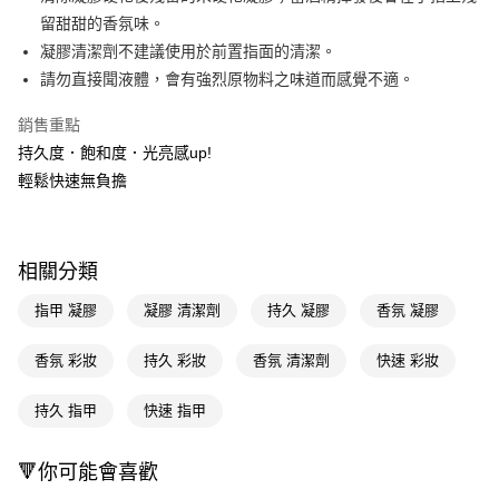
留甜甜的香氛味。
Apple Pay
凝膠清潔劑不建議使用於前置指面的清潔。
街口支付
請勿直接聞液體，會有強烈原物料之味道而感覺不適。
悠遊付
銷售重點
持久度．飽和度．光亮感up!
Google Pay
輕鬆快速無負擔
AFTEE先享後付
相關說明
【關於「AFTEE先享後付」】
即享券
相關分類
AFTEE先享後付是「在收到商品之後才付款」的支付方式。 讓您購物簡單
便利好安心！
１．簡單：不需註冊會員、不需綁卡、不需儲值。
指甲 凝膠
凝膠 清潔劑
持久 凝膠
香氛 凝膠
運送方式
２．便利：只要手機號碼，簡訊認證，即可結帳。
３．安心：先確認商品／服務後，再付款。
全家取貨付款
香氛 彩妝
持久 彩妝
香氛 清潔劑
快速 彩妝
每筆NT$65，滿NT$390(含以上)免運費
【「AFTEE先享後付」結帳流程】
１．於結帳方式選擇「AFTEE先享後付」後，將跳轉至「AFTEE先享後付」
持久 指甲
快速 指甲
付款後全家取貨
結帳頁面，進行簡訊認證並確認金額後，即可完成結帳。
２．訂單成立數日內，您將收到繳費通知簡訊。
每筆NT$65，滿NT$390(含以上)免運費
🔻你可能會喜歡
３．收到繳費通知簡訊後14天內，點擊此簡訊中的連結，可透過四大超商／
ATM／網路銀行／等多元方式進行付款，方視為交易完成。