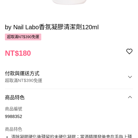
by Nail Labo香氛凝膠清潔劑120ml
超取滿NT$390免運
NT$180
付款與運送方式
超取滿NT$390免運
付款方式
商品特色
POYA支付
商品編號
信用卡一次付款
9988352
超商取貨付款
商品特色
LINE Pay
清除凝膠硬化後殘留的未硬化凝膠；當酒精揮發後會在手指上殘