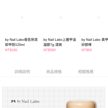
萊爾富取貨付款
※ 請注意：結帳手續完成當下不需立刻繳費，但若您需要取消訂單，請聯絡
每筆NT$65，滿NT$490(含以上)免運費
購買商品的店家。未經商家同意取消之訂單仍視為有效，需透過AFTEE先享
後付繳納相關費用。
付款後萊爾富取貨
※ 交易是否成功請以「AFTEE先享後付 」之結帳頁面顯示為準，若有關於
是否繳費成功／繳費後需取消欲退款等相關疑問，請聯繫「AFTEE先享後付
每筆NT$65，滿NT$490(含以上)免運費
客戶支援中心」
https://netprotections.freshdesk.com/support/home
7-11取貨付款
【注意事項】
１．透過由恩沛科技股份有限公司提供之「AFTEE先享後付」服務完成之交
每筆NT$65，滿NT$490(含以上)免運費
by Nail Labo香氛保濕
by Nail Labo上層甲油
by Nail Labo 
易，需依本服務之必要範圍內提供個人資料，並將交易相關給付款項請求債
卸甲劑120ml
凝膠7g-清爽
矽膠棒
權轉讓予恩沛科技股份有限公司。
付款後7-11取貨
NT$180
NT$360
NT$50
２．關於個人資料處理事宜，請瀏覽以下網址：
每筆NT$65，滿NT$490(含以上)免運費
https://aftee.tw/terms/#terms3
３．未成年的使用者請事先徵得法定代理人或監護人之同意方可使用
宅配(本島)
「AFTEE先享後付」，若未經同意申辦者引起之損失，本公司不負相關責
任。
每筆NT$100，滿NT$790(含以上)免運費
詳細說明
商品規格
相關推薦
４．使用「AFTEE先享後付」時，將依據個別帳號之用戶狀況，依本公司即
時審查核予不同之上限額度；若仍有額度不足之情形，本公司將視審查結果
付款後寶雅門市自取(由倉庫統一出貨)
請求用戶進行身份認證。
每筆NT$80，滿NT$290(含以上)免運費
５．嚴禁一人註冊多個帳號或使用他人資訊註冊。若發現惡意使用之情形，
恩沛科技股份有限公司將有權停止該用戶之使用額度並採取法律行動。