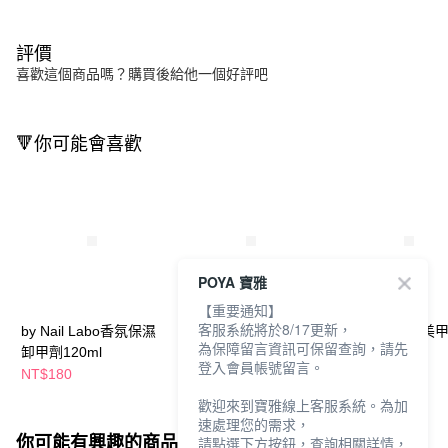
評價
喜歡這個商品嗎？購買後給他一個好評吧
🔻你可能會喜歡
POYA 寶雅
【重要通知】
客服系統將於8/17更新，
by Nail Labo香氛保濕
by Nail Labo上層甲油
by Nail Labo 
為保障留言資訊可保留查詢，請先
卸甲劑120ml
凝膠7g-清爽
矽膠棒
登入會員帳號留言。
NT$180
NT$360
NT$50
歡迎來到寶雅線上客服系統。為加
速處理您的需求，
你可能有興趣的商品
全站排行
請點選下方按鈕，查詢相關詳情，