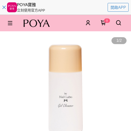
POYA寶雅
開啟APP
立刻使用官方APP
0
1
/
2