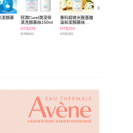
個人資料處理事宜，請瀏覽以下網址：
1取貨
ee.tw/terms/#terms3
5，滿NT$490(含以上)免運費
年的使用者請事先徵得法定代理人或監護人之同意方可使用
米潔顏慕
珂潤Curel潤浸保
專科超微米胺基酸
Su.Ju潔顏慕斯
E先享後付」，若未經同意申辦者引起之損失，本公司不負相關責
濕洗顏慕絲150ml
溫和潔顏慕絲
170ml-淨潤美肌
150ml
NT$499
NT$259
NT$259
AFTEE先享後付」時，將依據個別帳號之用戶狀況，依本公司
00，滿NT$790(含以上)免運費
NT$600
NT$289
核予不同之上限額度；若仍有額度不足之情形，本公司將視審查
用戶進行身份認證。
門市自取(由倉庫統一出貨)
一人註冊多個帳號或使用他人資訊註冊。若發現惡意使用之情
0，滿NT$290(含以上)免運費
科技股份有限公司將有權停止該用戶之使用額度並採取法律行