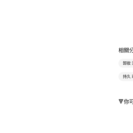
相關
卸妝 
持久 
🔻你