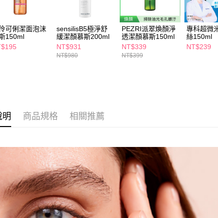
２．關於
付款後7-1
https://aft
每筆NT$6
３．未成
伶可俐潔面泡沫
sensilisB5極淨舒
PEZRI派翠煥顏淨
專科超微
「AFTE
斯150ml
緩潔顏慕斯200ml
透潔顏慕斯150ml
絲150ml
宅配(本島)
任。
$195
NT$931
NT$339
NT$239
４．使用「
每筆NT$1
NT$980
NT$399
即時審查
結果請求
付款後寶雅
５．嚴禁
每筆NT$8
形，恩沛
動。
說明
商品規格
相關推薦