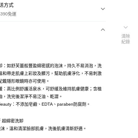
送方式
390免運
清除
紀錄
次付款
付款
卸：如舒芙蕾般豐盈綿密感的泡沫，持久不易消泡，洗
溫和帶走肌膚上彩妝及髒污，幫助肌膚淨化，不易刺激
配戴隱形眼鏡時亦可使用。
緩：高比例舒護活泉水，可舒緩及維持肌膚健康；含植
油，洗完後潔淨不易泛油、乾澀。
n Beauty：不添加皂鹼、EDTA、paraben防腐劑。
y
 超綿密洗卸
泡沫，溫和清潔臉部肌膚，洗後肌膚清新舒適。
享後付