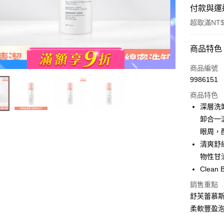
付款與運
超取滿NT$
付款方式
商品特色
POYA支付
商品編號
9986151
信用卡一
商品特色
超商取貨
深層洗
卸合一
LINE Pay
眼周，
Apple Pay
清爽舒
物性甘
街口支付
Clea
悠遊付
銷售重點
Google Pa
舒芙蕾慕斯
柔軟豐盈
AFTEE先