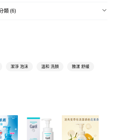
FTEE先享後付」】
類 (6)
先享後付是「在收到商品之後才付款」的支付方式。 讓您購物簡單
心！
清潔/卸妝
舒敏/修護
：不需註冊會員、不需綁卡、不需儲值。
：只要手機號碼，簡訊認證，即可結帳。
★品牌精選
雅漾 Avène
：先確認商品／服務後，再付款。
📢
🧴穩膚養成日記 08/05-08/18
滿額享9折回饋
付款
EE先享後付」結帳流程】
5，滿NT$390(含以上)免運費
方式選擇「AFTEE先享後付」後，將跳轉至「AFTEE先享後
📢
🧴穩膚養成日記 08/05-08/18
溫和潔顏術
頁面，進行簡訊認證並確認金額後，即可完成結帳。
家取貨
📢
成立數日內，您將收到繳費通知簡訊。
👻鬼迷心竅購物祭 08/05-09/01
滿額享10倍點
潔淨 泡沫
溫和 洗顏
雅漾 舒緩
費通知簡訊後14天內，點擊此簡訊中的連結，可透過四大超商
5，滿NT$390(含以上)免運費
網路銀行／等多元方式進行付款，方視為交易完成。
📢
：結帳手續完成當下不需立刻繳費，但若您需要取消訂單，請聯
👻鬼迷心竅購物祭 08/05-09/01
整潔控的沁夏
貨付款
的店家。未經商家同意取消之訂單仍視為有效，需透過AFTEE
繳納相關費用。
5，滿NT$490(含以上)免運費
否成功請以「AFTEE先享後付 」之結帳頁面顯示為準，若有關於
功／繳費後需取消欲退款等相關疑問，請聯繫「AFTEE先享後
爾富取貨
援中心」
https://netprotections.freshdesk.com/support/home
5，滿NT$490(含以上)免運費
項】
付款
恩沛科技股份有限公司提供之「AFTEE先享後付」服務完成之
依本服務之必要範圍內提供個人資料，並將交易相關給付款項請
5，滿NT$490(含以上)免運費
讓予恩沛科技股份有限公司。