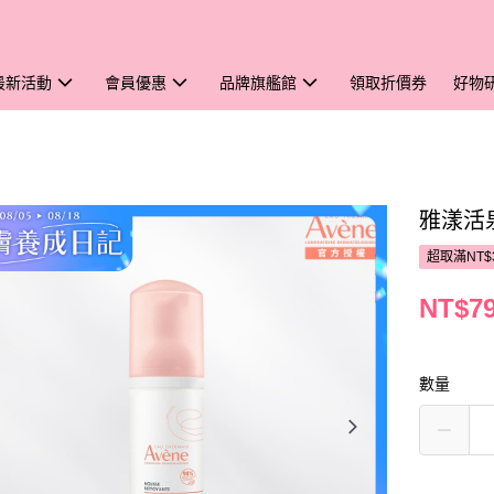
最新活動
會員優惠
品牌旗艦館
領取折價券
好物
雅漾活
超取滿NT$
NT$7
數量