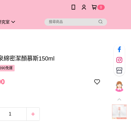
0
研究室
泉綿密潔顏慕斯150ml
390免運
90