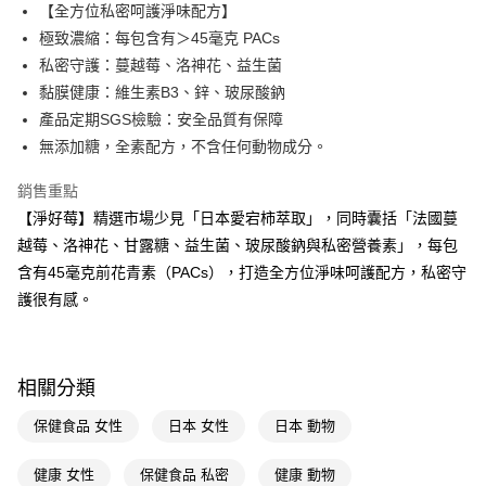
LINE Pay
【全方位私密呵護淨味配方】
極致濃縮：每包含有＞45毫克 PACs
Apple Pay
私密守護：蔓越莓、洛神花、益生菌
街口支付
黏膜健康：維生素B3、鋅、玻尿酸鈉
產品定期SGS檢驗：安全品質有保障
悠遊付
無添加糖，全素配方，不含任何動物成分。
Google Pay
銷售重點
AFTEE先享後付
【淨好莓】精選市場少見「日本愛宕柿萃取」，同時囊括「法國蔓
相關說明
越莓、洛神花、甘露糖、益生菌、玻尿酸鈉與私密營養素」，每包
【關於「AFTEE先享後付」】
含有45毫克前花青素（PACs），打造全方位淨味呵護配方，私密守
即享券
AFTEE先享後付是「在收到商品之後才付款」的支付方式。 讓您購物簡單
便利好安心！
護很有感。
１．簡單：不需註冊會員、不需綁卡、不需儲值。
運送方式
２．便利：只要手機號碼，簡訊認證，即可結帳。
３．安心：先確認商品／服務後，再付款。
全家取貨付款
相關分類
每筆NT$65，滿NT$390(含以上)免運費
【「AFTEE先享後付」結帳流程】
１．於結帳方式選擇「AFTEE先享後付」後，將跳轉至「AFTEE先享後付」
保健食品 女性
日本 女性
日本 動物
付款後全家取貨
結帳頁面，進行簡訊認證並確認金額後，即可完成結帳。
２．訂單成立數日內，您將收到繳費通知簡訊。
每筆NT$65，滿NT$390(含以上)免運費
３．收到繳費通知簡訊後14天內，點擊此簡訊中的連結，可透過四大超商／
健康 女性
保健食品 私密
健康 動物