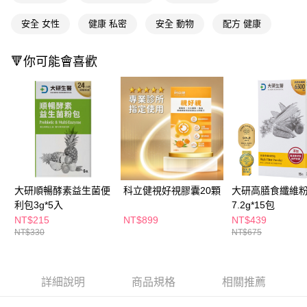
ATM／網路銀行／等多元方式進行付款，方視為交易完成。
萊爾富取貨付款
※ 請注意：結帳手續完成當下不需立刻繳費，但若您需要取消訂單，請聯絡
安全 女性
健康 私密
安全 動物
配方 健康
每筆NT$65，滿NT$490(含以上)免運費
購買商品的店家。未經商家同意取消之訂單仍視為有效，需透過AFTEE先享
後付繳納相關費用。
付款後萊爾富取貨
※ 交易是否成功請以「AFTEE先享後付 」之結帳頁面顯示為準，若有關於
🔻你可能會喜歡
是否繳費成功／繳費後需取消欲退款等相關疑問，請聯繫「AFTEE先享後付
每筆NT$65，滿NT$490(含以上)免運費
客戶支援中心」
https://netprotections.freshdesk.com/support/home
7-11取貨付款
【注意事項】
１．透過由恩沛科技股份有限公司提供之「AFTEE先享後付」服務完成之交
每筆NT$65，滿NT$490(含以上)免運費
易，需依本服務之必要範圍內提供個人資料，並將交易相關給付款項請求債
權轉讓予恩沛科技股份有限公司。
付款後7-11取貨
２．關於個人資料處理事宜，請瀏覽以下網址：
每筆NT$65，滿NT$490(含以上)免運費
https://aftee.tw/terms/#terms3
３．未成年的使用者請事先徵得法定代理人或監護人之同意方可使用
宅配(本島)
「AFTEE先享後付」，若未經同意申辦者引起之損失，本公司不負相關責
大研順暢酵素益生菌便
科立健視好視膠囊20顆
大研高膳食纖維
任。
每筆NT$100，滿NT$790(含以上)免運費
利包3g*5入
7.2g*15包
４．使用「AFTEE先享後付」時，將依據個別帳號之用戶狀況，依本公司即
NT$215
NT$899
NT$439
時審查核予不同之上限額度；若仍有額度不足之情形，本公司將視審查結果
付款後寶雅門市自取(由倉庫統一出貨)
NT$330
NT$675
請求用戶進行身份認證。
每筆NT$80，滿NT$290(含以上)免運費
５．嚴禁一人註冊多個帳號或使用他人資訊註冊。若發現惡意使用之情形，
恩沛科技股份有限公司將有權停止該用戶之使用額度並採取法律行動。
詳細說明
商品規格
相關推薦