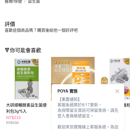
醫療/保健
益生菌
評價
喜歡這個商品嗎？購買後給他一個好評吧
🔻你可能會喜歡
POYA 寶雅
【重要通知】
客服系統將於8/17更新，
大研順暢酵素益生菌便
科立健視好視膠囊20顆
大研高膳食纖維
為保障留言資訊可保留查詢，請先
利包3g*5入
7.2g*15包
登入會員帳號留言。
NT$215
NT$899
NT$439
NT$330
NT$675
歡迎來到寶雅線上客服系統。為加