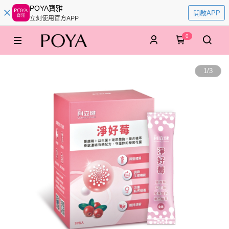
POYA寶雅
開啟APP
立刻使用官方APP
0
1
/
3