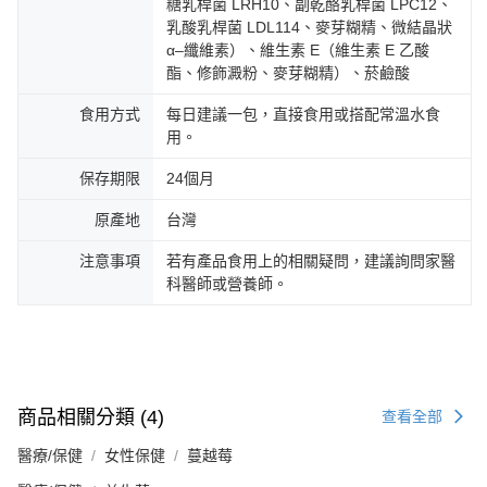
糖乳桿菌 LRH10、副乾酪乳桿菌 LPC12、
乳酸乳桿菌 LDL114、麥芽糊精、微結晶狀
α–纖維素）、維生素 E（維生素 E 乙酸
酯、修飾澱粉、麥芽糊精）、菸鹼酸
食用方式
每日建議一包，直接食用或搭配常溫水食
用。
保存期限
24個月
原產地
台灣
注意事項
若有產品食用上的相關疑問，建議詢問家醫
科醫師或營養師。
商品相關分類 (4)
查看全部
醫療/保健
女性保健
蔓越莓