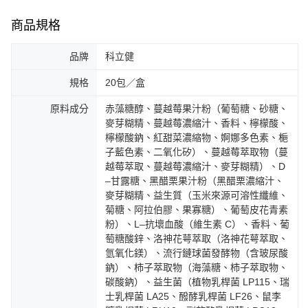
商品規格
品牌
科立健
規格
20包／盒
原料成分
赤藻糖醇、蔓越莓果汁粉（葡萄糖、砂糖、
麥芽糊精、蔓越莓濃縮汁、香料、檸檬酸、
檸檬酸鈉、紅甜菜濃縮物、婀娜多色素、梔
子藍色素、二氧化矽）、蔓越莓萃取物（蔓
越莓萃取、蔓越莓濃縮汁、麥芽糊精）、D
–甘露糖、黑醋栗果汁粉（黑醋栗濃縮汁、
麥芽糊精、益生質（玉米來源可溶性纖維、
菊糖、阿拉伯膠、果寡糖）、葡萄皮花青素
粉）、L–抗壞血酸（維生素 C）、香料、葡
萄糖酸鋅、洛神花萼萃取（洛神花萼萃取、
氫氧化鎂）、流行鏈球菌發酵物（含玻尿酸
鈉）、柿子萃取物（海藻糖、柿子萃取物、
碳酸鈉）、益生菌（植物乳桿菌 LP115、瑞
士乳桿菌 LA25、醱酵乳桿菌 LF26、鼠李