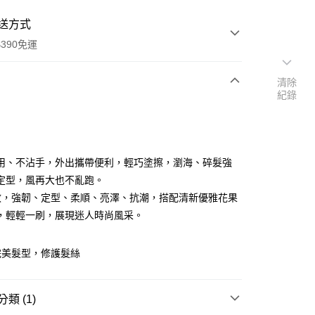
送方式
390免運
清除
紀錄
次付款
付款
用、不沾手，外出攜帶便利，輕巧塗擦，瀏海、碎髮強
定型，風再大也不亂跑。
效，強韌、定型、柔順、亮澤、抗潮，搭配清新優雅花果
，輕輕一刷，展現迷人時尚風采。
完美髮型，修護髮絲
y
類 (1)
享後付