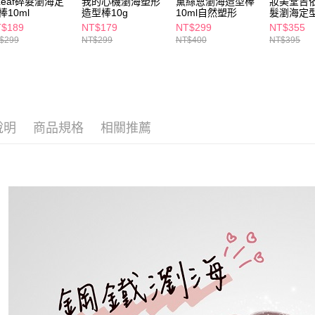
sLeaf碎髮瀏海定
我的心機瀏海塑形
黛絲恩瀏海造型棒
妝美堂吉
求債權轉
棒10ml
造型棒10g
10ml自然塑形
髮瀏海定型
２．關於
付款後7-1
$189
NT$179
NT$299
NT$355
https://aft
每筆NT$6
$299
NT$299
NT$400
NT$395
３．未成
「AFTE
宅配(本島)
任。
４．使用「
每筆NT$1
即時審查
結果請求
付款後寶雅
５．嚴禁
說明
商品規格
相關推薦
每筆NT$8
形，恩沛
動。