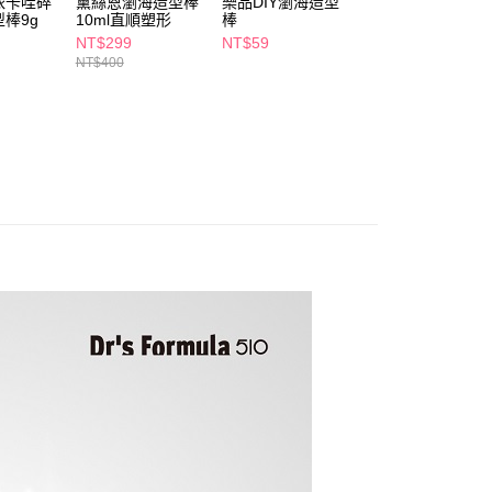
依卡哇碎
黛絲恩瀏海造型棒
樂品DIY瀏海造型
isLeaf碎髮瀏海定
讓予恩沛科技股份有限公司。
棒9g
10ml直順塑形
棒
型棒10ml純淨花
個人資料處理事宜，請瀏覽以下網址：
1取貨
NT$299
NT$59
NT$189
ee.tw/terms/#terms3
5，滿NT$490(含以上)免運費
NT$400
NT$299
年的使用者請事先徵得法定代理人或監護人之同意方可使用
E先享後付」，若未經同意申辦者引起之損失，本公司不負相關責
AFTEE先享後付」時，將依據個別帳號之用戶狀況，依本公司
00，滿NT$790(含以上)免運費
核予不同之上限額度；若仍有額度不足之情形，本公司將視審查
用戶進行身份認證。
門市自取(由倉庫統一出貨)
一人註冊多個帳號或使用他人資訊註冊。若發現惡意使用之情
0，滿NT$290(含以上)免運費
科技股份有限公司將有權停止該用戶之使用額度並採取法律行