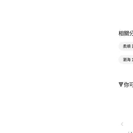
相關
柔順 
瀏海 
🔻你