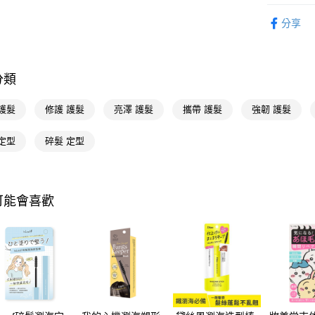
染髮造型
相關說明
分享
【關於「A
即享券
AFTEE
便利好安
１．簡單
分類
２．便利
運送方式
３．安心
護髮
修護 護髮
亮澤 護髮
攜帶 護髮
強韌 護髮
全家取貨
【「AFT
每筆NT$6
１．於結帳
定型
碎髮 定型
付」結帳
付款後全
２．訂單
３．收到繳
每筆NT$6
／ATM／
※ 請注意
可能會喜歡
萊爾富取
絡購買商品
先享後付
每筆NT$6
※ 交易是
是否繳費成
付款後萊
付客戶支
每筆NT$6
【注意事
7-11取貨
１．透過由
交易，需
每筆NT$6