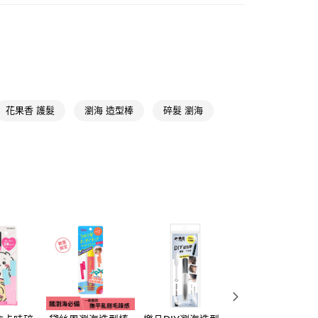
美髮造型
造型乳/瀏海棒
FTEE先享後付」】
先享後付是「在收到商品之後才付款」的支付方式。 讓您購物簡單
心！
：不需註冊會員、不需綁卡、不需儲值。
：只要手機號碼，簡訊認證，即可結帳。
：先確認商品／服務後，再付款。
花果香 護髮
瀏海 造型棒
碎髮 瀏海
付款
EE先享後付」結帳流程】
5，滿NT$390(含以上)免運費
方式選擇「AFTEE先享後付」後，將跳轉至「AFTEE先享後
頁面，進行簡訊認證並確認金額後，即可完成結帳。
家取貨
成立數日內，您將收到繳費通知簡訊。
費通知簡訊後14天內，點擊此簡訊中的連結，可透過四大超商
5，滿NT$390(含以上)免運費
網路銀行／等多元方式進行付款，方視為交易完成。
：結帳手續完成當下不需立刻繳費，但若您需要取消訂單，請聯
貨付款
的店家。未經商家同意取消之訂單仍視為有效，需透過AFTEE
繳納相關費用。
5，滿NT$490(含以上)免運費
否成功請以「AFTEE先享後付 」之結帳頁面顯示為準，若有關於
功／繳費後需取消欲退款等相關疑問，請聯繫「AFTEE先享後
爾富取貨
援中心」
https://netprotections.freshdesk.com/support/home
5，滿NT$490(含以上)免運費
項】
付款
恩沛科技股份有限公司提供之「AFTEE先享後付」服務完成之
依本服務之必要範圍內提供個人資料，並將交易相關給付款項請
5，滿NT$490(含以上)免運費