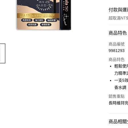
付款與運
超取滿NT$
付款方式
商品特色
POYA支付
商品編號
9981293
信用卡一
商品特色
超商取貨
輕鬆使
力精準
LINE Pay
一支5
Apple Pay
香水調
街口支付
銷售重點
長時維持
悠遊付
Google Pa
商品相關分
AFTEE先