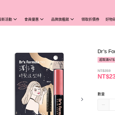
最新活動
會員優惠
品牌旗艦館
領取折價券
好物
Dr’s 
超取滿NT$
NT$359
NT$2
數量