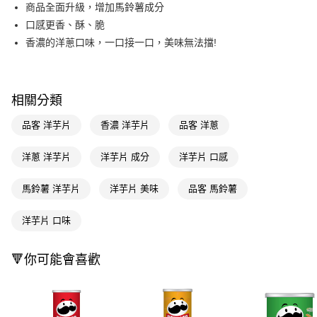
LINE Pay
商品全面升級，增加馬鈴薯成分
口感更香、酥、脆
Apple Pay
香濃的洋蔥口味，一口接一口，美味無法擋!
街口支付
悠遊付
相關分類
Google Pay
品客 洋芋片
香濃 洋芋片
品客 洋蔥
AFTEE先享後付
相關說明
洋蔥 洋芋片
洋芋片 成分
洋芋片 口感
【關於「AFTEE先享後付」】
即享券
AFTEE先享後付是「在收到商品之後才付款」的支付方式。 讓您購物簡單
馬鈴薯 洋芋片
洋芋片 美味
品客 馬鈴薯
便利好安心！
１．簡單：不需註冊會員、不需綁卡、不需儲值。
運送方式
２．便利：只要手機號碼，簡訊認證，即可結帳。
洋芋片 口味
３．安心：先確認商品／服務後，再付款。
全家取貨付款
每筆NT$65，滿NT$390(含以上)免運費
【「AFTEE先享後付」結帳流程】
🔻你可能會喜歡
１．於結帳方式選擇「AFTEE先享後付」後，將跳轉至「AFTEE先享後付」
付款後全家取貨
結帳頁面，進行簡訊認證並確認金額後，即可完成結帳。
２．訂單成立數日內，您將收到繳費通知簡訊。
每筆NT$65，滿NT$390(含以上)免運費
３．收到繳費通知簡訊後14天內，點擊此簡訊中的連結，可透過四大超商／