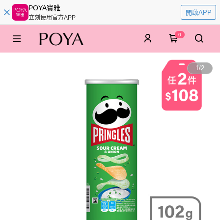
POYA寶雅
開啟APP
立刻使用官方APP
0
1
/
2