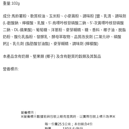
重量:102g
成分:馬鈴薯粉、軟質棕油、玉米粉、小麥澱粉、調味粉 [鹽、乳清、調味劑
(L-麩酸鈉、檸檬酸、乳酸、5’-鳥嘌呤核苷磷酸二鈉、5’-次黃嘌呤核苷磷酸
二鈉、DL-蘋果酸)、葡萄糖、洋蔥粉、麥芽糊精、糖、香料、椰子油、脱脂
奶粉、酸化乳脂粉、發酵乳、酵母萃取物、品質改良劑 (二氧化矽、磷酸
鈣)]、乳化劑 (脂肪酸甘油酯)、麥芽糊精、調味劑 (檸檬酸)
本產品含有奶類、堅果類 (椰子) 及含有麩質的穀類及其製品
營養標示: