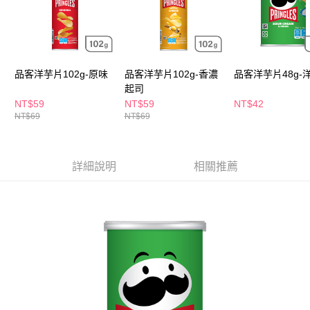
ATM／網路銀行／等多元方式進行付款，方視為交易完成。
萊爾富取貨付款
※ 請注意：結帳手續完成當下不需立刻繳費，但若您需要取消訂單，請聯絡
每筆NT$65，滿NT$490(含以上)免運費
購買商品的店家。未經商家同意取消之訂單仍視為有效，需透過AFTEE先享
後付繳納相關費用。
付款後萊爾富取貨
※ 交易是否成功請以「AFTEE先享後付 」之結帳頁面顯示為準，若有關於
是否繳費成功／繳費後需取消欲退款等相關疑問，請聯繫「AFTEE先享後付
每筆NT$65，滿NT$490(含以上)免運費
品客洋芋片102g-原味
品客洋芋片102g-香濃
品客洋芋片48g-
客戶支援中心」
https://netprotections.freshdesk.com/support/home
起司
7-11取貨付款
NT$59
NT$59
NT$42
【注意事項】
１．透過由恩沛科技股份有限公司提供之「AFTEE先享後付」服務完成之交
NT$69
NT$69
每筆NT$65，滿NT$490(含以上)免運費
易，需依本服務之必要範圍內提供個人資料，並將交易相關給付款項請求債
權轉讓予恩沛科技股份有限公司。
付款後7-11取貨
２．關於個人資料處理事宜，請瀏覽以下網址：
每筆NT$65，滿NT$490(含以上)免運費
詳細說明
相關推薦
https://aftee.tw/terms/#terms3
３．未成年的使用者請事先徵得法定代理人或監護人之同意方可使用
宅配(本島)
「AFTEE先享後付」，若未經同意申辦者引起之損失，本公司不負相關責
任。
每筆NT$100，滿NT$790(含以上)免運費
４．使用「AFTEE先享後付」時，將依據個別帳號之用戶狀況，依本公司即
時審查核予不同之上限額度；若仍有額度不足之情形，本公司將視審查結果
付款後寶雅門市自取(由倉庫統一出貨)
請求用戶進行身份認證。
每筆NT$80，滿NT$290(含以上)免運費
５．嚴禁一人註冊多個帳號或使用他人資訊註冊。若發現惡意使用之情形，
恩沛科技股份有限公司將有權停止該用戶之使用額度並採取法律行動。