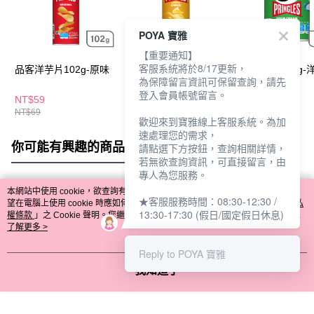
POYA 寶雅
【重要通知】
客服系統將於8/17更新，
品客洋芋片102g-原味
品客洋芋片102g-香濃
品客洋芋片48g-
為保障留言資訊可保留查詢，請先
起司
登入會員帳號留言。
NT$59
NT$59
NT$42
NT$69
NT$69
歡迎來到寶雅線上客服系統。為加
速處理您的需求，
你可能有興趣的商品
全站排行
請點選下方按鈕，查詢相關詳情，
若無欲查詢資訊，可直接留言，由
專人為您服務。
本網站中使用 cookie，欲查詢有關本網站使用 cookie 方式之詳情，及若您不希
★客服服務時間：08:30-12:30 /
熱門標籤
望在電腦上使用 cookie 時應如何變更電腦的 cookie 設定，請參閱本網站「
隱私
13:30-17:30 (假日/國定假日休息)
權條款
」之 Cookie 聲明。您繼續使用本網站即表示您同意本公司得按本網站使
用條款之 Cookie 聲明使用 cookie。
了解更多 >
Reply to POYA 寶雅
我知道了