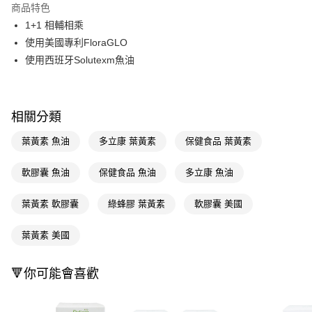
商品特色
Apple Pay
1+1 相輔相乘
使用美國專利FloraGLO
街口支付
使用西班牙Solutexm魚油
悠遊付
Google Pay
相關分類
AFTEE先享後付
葉黃素 魚油
多立康 葉黃素
保健食品 葉黃素
相關說明
【關於「AFTEE先享後付」】
AFTEE先享後付是「在收到商品之後才付款」的支付方式。 讓您購物簡單
軟膠囊 魚油
保健食品 魚油
多立康 魚油
運送方式
便利好安心！
１．簡單：不需註冊會員、不需綁卡、不需儲值。
宅配(廠商直送🚚)
葉黃素 軟膠囊
綠蜂膠 葉黃素
軟膠囊 美國
２．便利：只要手機號碼，簡訊認證，即可結帳。
每筆NT$100，滿NT$590(含以上)免運費
３．安心：先確認商品／服務後，再付款。
葉黃素 美國
宅配(離島廠商直送🚚)
【「AFTEE先享後付」結帳流程】
１．於結帳方式選擇「AFTEE先享後付」後，將跳轉至「AFTEE先享後付」
每筆NT$300
結帳頁面，進行簡訊認證並確認金額後，即可完成結帳。
🔻你可能會喜歡
２．訂單成立數日內，您將收到繳費通知簡訊。
３．收到繳費通知簡訊後14天內，點擊此簡訊中的連結，可透過四大超商／
ATM／網路銀行／等多元方式進行付款，方視為交易完成。