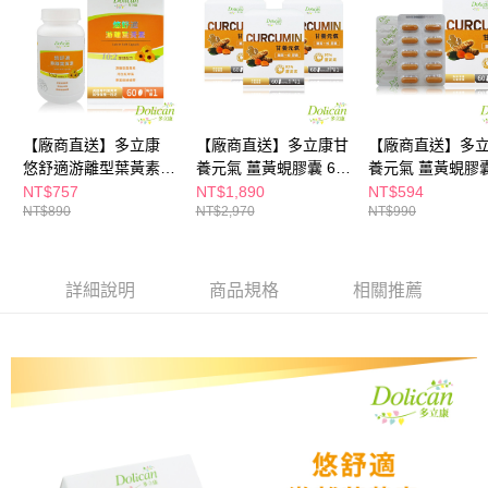
※ 請注意：結帳手續完成當下不需立刻繳費，但若您需要取消訂單，請聯絡
購買商品的店家。未經商家同意取消之訂單仍視為有效，需透過AFTEE先享
後付繳納相關費用。
※ 交易是否成功請以「AFTEE先享後付 」之結帳頁面顯示為準，若有關於
是否繳費成功／繳費後需取消欲退款等相關疑問，請聯繫「AFTEE先享後付
客戶支援中心」
https://netprotections.freshdesk.com/support/home
【廠商直送】多立康
【廠商直送】多立康甘
【廠商直送】多
【注意事項】
悠舒適游離型葉黃素軟
養元氣 薑黃蜆膠囊 60
養元氣 薑黃蜆膠囊
１．透過由恩沛科技股份有限公司提供之「AFTEE先享後付」服務完成之交
膠囊 60粒
粒裝x3
粒裝
易，需依本服務之必要範圍內提供個人資料，並將交易相關給付款項請求債
NT$757
NT$1,890
NT$594
權轉讓予恩沛科技股份有限公司。
NT$890
NT$2,970
NT$990
２．關於個人資料處理事宜，請瀏覽以下網址：
https://aftee.tw/terms/#terms3
３．未成年的使用者請事先徵得法定代理人或監護人之同意方可使用
「AFTEE先享後付」，若未經同意申辦者引起之損失，本公司不負相關責
詳細說明
商品規格
相關推薦
任。
４．使用「AFTEE先享後付」時，將依據個別帳號之用戶狀況，依本公司即
時審查核予不同之上限額度；若仍有額度不足之情形，本公司將視審查結果
請求用戶進行身份認證。
５．嚴禁一人註冊多個帳號或使用他人資訊註冊。若發現惡意使用之情形，
恩沛科技股份有限公司將有權停止該用戶之使用額度並採取法律行動。