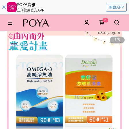
POYA寶雅
開啟APP
立刻使用官方APP
0
1
/
5