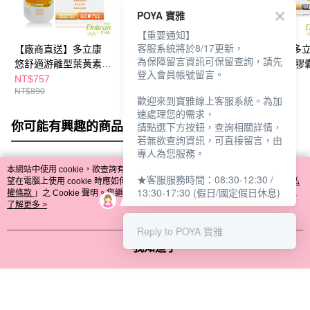
POYA 寶雅
【重要通知】
客服系統將於8/17更新，
【廠商直送】多立康
【廠商直送】多立康甘
【廠商直送】多
為保障留言資訊可保留查詢，請先
悠舒適游離型葉黃素軟
養元氣 薑黃蜆膠囊 60
養元氣 薑黃蜆膠囊
登入會員帳號留言。
膠囊 60粒
粒裝x3
粒裝
NT$757
NT$1,890
NT$594
NT$890
NT$2,970
NT$990
歡迎來到寶雅線上客服系統。為加
速處理您的需求，
你可能有興趣的商品
全站排行
請點選下方按鈕，查詢相關詳情，
若無欲查詢資訊，可直接留言，由
專人為您服務。
本網站中使用 cookie，欲查詢有關本網站使用 cookie 方式之詳情，及若您不希
★客服服務時間：08:30-12:30 /
熱門標籤
望在電腦上使用 cookie 時應如何變更電腦的 cookie 設定，請參閱本網站「
隱私
13:30-17:30 (假日/國定假日休息)
權條款
」之 Cookie 聲明。您繼續使用本網站即表示您同意本公司得按本網站使
用條款之 Cookie 聲明使用 cookie。
了解更多 >
Reply to POYA 寶雅
我知道了