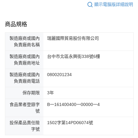
顯示電腦版詳細說明
商品規格
製造廠商或國內
瑞麗國際貿易股份有限公司
負責廠商名稱
製造廠商或國內
台中市北區永興街338號6樓
負責廠商地址
製造廠商或國內
0800201234
負責廠商電話
保存期限
3年
食品業者登錄字
B一161400400一00000一4
號
投保產品責任險
1502字第14PD06074號
字號