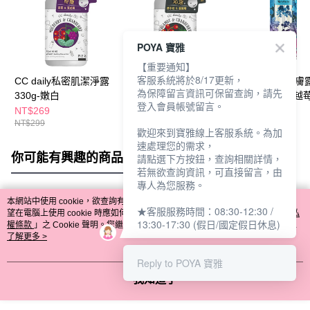
POYA 寶雅
【重要通知】
客服系統將於8/17更新，
CC daily私密肌潔淨露
CC daily私密肌潔淨露
波蘭VP私密潔膚
為保障留言資訊可保留查詢，請先
330g-嫩白
330g-淨味涼感
300ml-柔嫩蔓越
登入會員帳號留言。
NT$269
NT$269
NT$390
NT$299
NT$299
歡迎來到寶雅線上客服系統。為加
速處理您的需求，
你可能有興趣的商品
全站排行
請點選下方按鈕，查詢相關詳情，
若無欲查詢資訊，可直接留言，由
專人為您服務。
本網站中使用 cookie，欲查詢有關本網站使用 cookie 方式之詳情，及若您不希
★客服服務時間：08:30-12:30 /
熱門標籤
望在電腦上使用 cookie 時應如何變更電腦的 cookie 設定，請參閱本網站「
隱私
13:30-17:30 (假日/國定假日休息)
權條款
」之 Cookie 聲明。您繼續使用本網站即表示您同意本公司得按本網站使
用條款之 Cookie 聲明使用 cookie。
了解更多 >
Reply to POYA 寶雅
我知道了