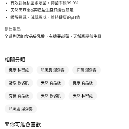
LINE Pay
有效對抗私密處壞菌，抑菌率達99.9%
天然黑燕麥&寡糖益生原舒緩敏弱肌
Apple Pay
緩解搔感、減低異味、維持健康的pH值
街口支付
銷售重點
悠遊付
全系列添加食品級乳酸、有機蔓越莓、天然寡糖益生原
Google Pay
AFTEE先享後付
相關分類
相關說明
【關於「AFTEE先享後付」】
健康 私密處
私密肌 潔淨露
抑菌 潔淨露
即享券
AFTEE先享後付是「在收到商品之後才付款」的支付方式。 讓您購物簡單
便利好安心！
舒緩 敏弱肌
天然 食品級
健康 食品級
１．簡單：不需註冊會員、不需綁卡、不需儲值。
運送方式
２．便利：只要手機號碼，簡訊認證，即可結帳。
３．安心：先確認商品／服務後，再付款。
有機 食品級
天然 敏弱肌
天然 私密處
全家取貨付款
每筆NT$65，滿NT$390(含以上)免運費
【「AFTEE先享後付」結帳流程】
私密處 潔淨露
１．於結帳方式選擇「AFTEE先享後付」後，將跳轉至「AFTEE先享後付」
付款後全家取貨
結帳頁面，進行簡訊認證並確認金額後，即可完成結帳。
２．訂單成立數日內，您將收到繳費通知簡訊。
每筆NT$65，滿NT$390(含以上)免運費
🔻你可能會喜歡
３．收到繳費通知簡訊後14天內，點擊此簡訊中的連結，可透過四大超商／