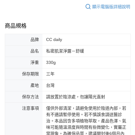
顯示電腦版詳細說明
商品規格
品牌
CC daily
品名
私密肌潔淨露－舒緩
淨重
330g
保存期限
三年
產地
台灣
保存方法
請放置於陰涼處，勿讓陽光直射
注意事項
僅供外部清潔，請避免使用於陰道內部，若
有不適請暫停使用。若不慎誤食請送醫診
治。本品因含多項植物萃取，產品色澤、氣
味可能隨溫濕度與時間有些微變化，實屬正
常現象。為確保品質，建議開封後6個月內