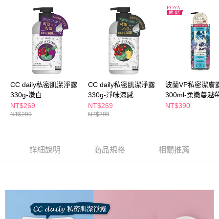
ATM／網路銀行／等多元方式進行付款，方視為交易完成。
萊爾富取貨付款
※ 請注意：結帳手續完成當下不需立刻繳費，但若您需要取消訂單，請聯絡
每筆NT$65，滿NT$490(含以上)免運費
購買商品的店家。未經商家同意取消之訂單仍視為有效，需透過AFTEE先享
後付繳納相關費用。
付款後萊爾富取貨
※ 交易是否成功請以「AFTEE先享後付 」之結帳頁面顯示為準，若有關於
是否繳費成功／繳費後需取消欲退款等相關疑問，請聯繫「AFTEE先享後付
每筆NT$65，滿NT$490(含以上)免運費
客戶支援中心」
https://netprotections.freshdesk.com/support/home
7-11取貨付款
【注意事項】
１．透過由恩沛科技股份有限公司提供之「AFTEE先享後付」服務完成之交
每筆NT$65，滿NT$490(含以上)免運費
CC daily私密肌潔淨露
CC daily私密肌潔淨露
波蘭VP私密潔膚
易，需依本服務之必要範圍內提供個人資料，並將交易相關給付款項請求債
330g-嫩白
330g-淨味涼感
300ml-柔嫩蔓越
權轉讓予恩沛科技股份有限公司。
付款後7-11取貨
NT$269
NT$269
NT$390
２．關於個人資料處理事宜，請瀏覽以下網址：
每筆NT$65，滿NT$490(含以上)免運費
NT$299
NT$299
https://aftee.tw/terms/#terms3
３．未成年的使用者請事先徵得法定代理人或監護人之同意方可使用
宅配(本島)
「AFTEE先享後付」，若未經同意申辦者引起之損失，本公司不負相關責
任。
每筆NT$100，滿NT$790(含以上)免運費
詳細說明
商品規格
相關推薦
４．使用「AFTEE先享後付」時，將依據個別帳號之用戶狀況，依本公司即
時審查核予不同之上限額度；若仍有額度不足之情形，本公司將視審查結果
付款後寶雅門市自取(由倉庫統一出貨)
請求用戶進行身份認證。
每筆NT$80，滿NT$290(含以上)免運費
５．嚴禁一人註冊多個帳號或使用他人資訊註冊。若發現惡意使用之情形，
恩沛科技股份有限公司將有權停止該用戶之使用額度並採取法律行動。