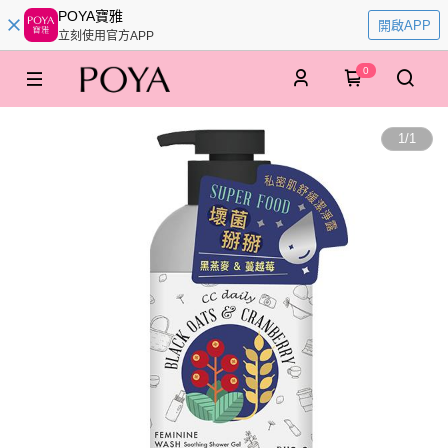
POYA寶雅
開啟APP
立刻使用官方APP
0
1
/
1