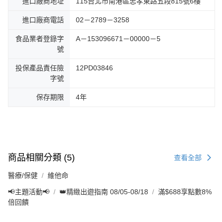
進口廠商地址
115台北市南港區忠孝東路五段815號6樓
進口廠商電話
02－2789－3258
食品業者登錄字
A－153096671－00000－5
號
投保產品責任險
12PD03846
字號
保存期限
4年
商品相關分類 (5)
查看全部
醫療/保健
維他命
📢主題活動📢
👑精緻出遊指南 08/05-08/18
滿$688享點數8%
倍回饋