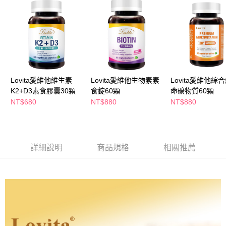
萊爾富取貨付款
※ 請注意：結帳手續完成當下不需立刻繳費，但若您需要取消訂單，請聯絡
每筆NT$65，滿NT$490(含以上)免運費
購買商品的店家。未經商家同意取消之訂單仍視為有效，需透過AFTEE先享
後付繳納相關費用。
付款後萊爾富取貨
※ 交易是否成功請以「AFTEE先享後付 」之結帳頁面顯示為準，若有關於
是否繳費成功／繳費後需取消欲退款等相關疑問，請聯繫「AFTEE先享後付
每筆NT$65，滿NT$490(含以上)免運費
客戶支援中心」
https://netprotections.freshdesk.com/support/home
7-11取貨付款
【注意事項】
１．透過由恩沛科技股份有限公司提供之「AFTEE先享後付」服務完成之交
每筆NT$65，滿NT$490(含以上)免運費
Lovita愛維他維生素
Lovita愛維他生物素素
Lovita愛維他綜
易，需依本服務之必要範圍內提供個人資料，並將交易相關給付款項請求債
K2+D3素食膠囊30顆
食錠60顆
命礦物質60顆
權轉讓予恩沛科技股份有限公司。
付款後7-11取貨
NT$680
NT$880
NT$880
２．關於個人資料處理事宜，請瀏覽以下網址：
每筆NT$65，滿NT$490(含以上)免運費
https://aftee.tw/terms/#terms3
３．未成年的使用者請事先徵得法定代理人或監護人之同意方可使用
宅配(本島)
「AFTEE先享後付」，若未經同意申辦者引起之損失，本公司不負相關責
任。
每筆NT$100，滿NT$790(含以上)免運費
詳細說明
商品規格
相關推薦
４．使用「AFTEE先享後付」時，將依據個別帳號之用戶狀況，依本公司即
時審查核予不同之上限額度；若仍有額度不足之情形，本公司將視審查結果
付款後寶雅門市自取(由倉庫統一出貨)
請求用戶進行身份認證。
每筆NT$80，滿NT$290(含以上)免運費
５．嚴禁一人註冊多個帳號或使用他人資訊註冊。若發現惡意使用之情形，
恩沛科技股份有限公司將有權停止該用戶之使用額度並採取法律行動。