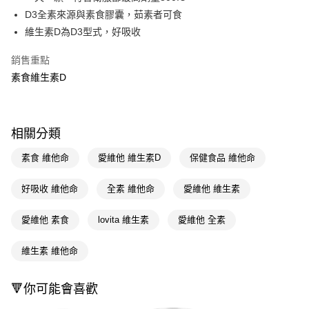
D3全素來源與素食膠囊，茹素者可食
Apple Pay
維生素D為D3型式，好吸收
街口支付
銷售重點
悠遊付
素食維生素D
Google Pay
AFTEE先享後付
相關分類
相關說明
【關於「AFTEE先享後付」】
素食 維他命
愛維他 維生素D
保健食品 維他命
即享券
AFTEE先享後付是「在收到商品之後才付款」的支付方式。 讓您購物簡單
便利好安心！
好吸收 維他命
全素 維他命
愛維他 維生素
１．簡單：不需註冊會員、不需綁卡、不需儲值。
運送方式
２．便利：只要手機號碼，簡訊認證，即可結帳。
３．安心：先確認商品／服務後，再付款。
愛維他 素食
lovita 維生素
愛維他 全素
全家取貨付款
每筆NT$65，滿NT$390(含以上)免運費
【「AFTEE先享後付」結帳流程】
維生素 維他命
１．於結帳方式選擇「AFTEE先享後付」後，將跳轉至「AFTEE先享後付」
付款後全家取貨
結帳頁面，進行簡訊認證並確認金額後，即可完成結帳。
２．訂單成立數日內，您將收到繳費通知簡訊。
每筆NT$65，滿NT$390(含以上)免運費
🔻你可能會喜歡
３．收到繳費通知簡訊後14天內，點擊此簡訊中的連結，可透過四大超商／
ATM／網路銀行／等多元方式進行付款，方視為交易完成。