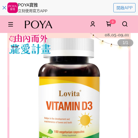
POYA寶雅
開啟APP
立刻使用官方APP
0
1
/
1