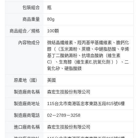
包裝組合
瓶
商品重量
80g
商品組合／規格
100顆
內容物成分
微結晶纖維素、羥丙基甲基纖維素、膽鈣化
醇（（玉米澱粉、蔗糖、中鏈脂肪酸、辛烯
基丁二酸鈉澱粉、抗壞血酸鈉（維生素
C）、生育醇（維生素E,抗氧化劑 ））、二
氧化矽、硬脂酸鎂
原產地（國）
美國
製造廠商名稱
森宏生技股份有限公司
製造廠商地址
115台北市南港區忠孝東路五段815號6樓
製造廠商電話
02－2789－3258
進口廠商名稱
森宏生技股份有限公司