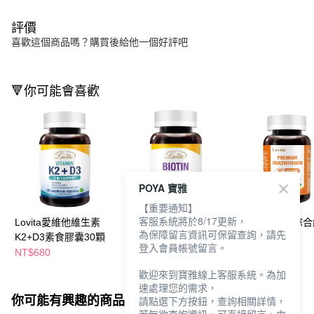
評價
喜歡這個商品嗎？購買後給他一個好評吧
🔻你可能會喜歡
POYA 寶雅
【重要通知】
客服系統將於8/17更新，
Lovita愛維他維生素
Lovita愛維他生物素素
Lovita愛維他綜
為保障留言資訊可保留查詢，請先
K2+D3素食膠囊30顆
食錠60顆
命礦物質60顆
登入會員帳號留言。
NT$680
NT$880
NT$880
歡迎來到寶雅線上客服系統。為加
速處理您的需求，
你可能有興趣的商品
全站排行
請點選下方按鈕，查詢相關詳情，