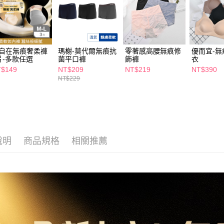
求債權轉
２．關於
付款後7-1
https://aft
每筆NT$6
３．未成
「AFTE
宅配(本島)
任。
自在無痕奢柔褲
瑪榭-莫代爾無痕抗
零著感高腰無痕修
優而宜-
４．使用「
片-多款任選
菌平口褲
飾褲
衣
每筆NT$1
即時審查
$149
NT$209
NT$219
NT$390
結果請求
NT$229
付款後寶雅
５．嚴禁
每筆NT$8
形，恩沛
動。
說明
商品規格
相關推薦