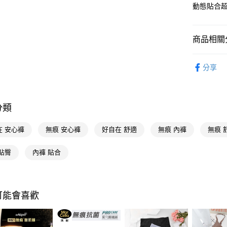
動態貼合
相關說明
【關於「A
即享券
AFTEE
商品相關分
便利好安
１．簡單
２．便利
紙棉用品
運送方式
３．安心
分享
紙棉用品
全家取貨
【「AFT
每筆NT$6
１．於結帳
付」結帳
分類
付款後全
２．訂單
３．收到繳
每筆NT$6
在 安心褲
無痕 安心褲
好自在 舒適
無痕 內褲
無痕 
／ATM／
※ 請注意
萊爾富取
絡購買商品
貼臀
內褲 貼合
先享後付
每筆NT$6
※ 交易是
是否繳費成
付款後萊
付客戶支
每筆NT$6
可能會喜歡
【注意事
7-11取貨
１．透過由
交易，需
每筆NT$6