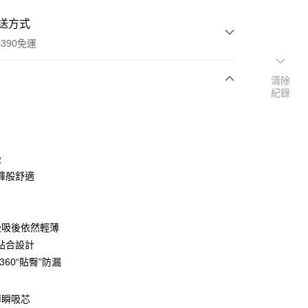
送方式
390免運
清除
紀錄
次付款
付款
級
褲般舒適
吸吸後依然輕薄
貼合設計
360“貼臀”防漏
y
薄瞬吸芯
享後付