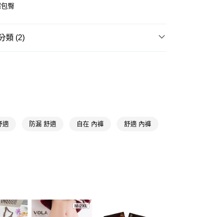
超包臀
FTEE先享後付」】
先享後付是「在收到商品之後才付款」的支付方式。 讓您購物簡單
類 (2)
心！
：不需註冊會員、不需綁卡、不需儲值。
：只要手機號碼，簡訊認證，即可結帳。
衛生棉
褲型
：先確認商品／服務後，再付款。
★品牌精選
好自在 Whisper
付款
EE先享後付」結帳流程】
5，滿NT$390(含以上)免運費
方式選擇「AFTEE先享後付」後，將跳轉至「AFTEE先享後
頁面，進行簡訊認證並確認金額後，即可完成結帳。
家取貨
成立數日內，您將收到繳費通知簡訊。
費通知簡訊後14天內，點擊此簡訊中的連結，可透過四大超商
5，滿NT$390(含以上)免運費
舒適
防漏 舒適
自在 內褲
舒適 內褲
網路銀行／等多元方式進行付款，方視為交易完成。
：結帳手續完成當下不需立刻繳費，但若您需要取消訂單，請聯
貨付款
的店家。未經商家同意取消之訂單仍視為有效，需透過AFTEE
繳納相關費用。
5，滿NT$490(含以上)免運費
否成功請以「AFTEE先享後付 」之結帳頁面顯示為準，若有關於
功／繳費後需取消欲退款等相關疑問，請聯繫「AFTEE先享後
爾富取貨
援中心」
https://netprotections.freshdesk.com/support/home
5，滿NT$490(含以上)免運費
項】
付款
恩沛科技股份有限公司提供之「AFTEE先享後付」服務完成之
依本服務之必要範圍內提供個人資料，並將交易相關給付款項請
5，滿NT$490(含以上)免運費