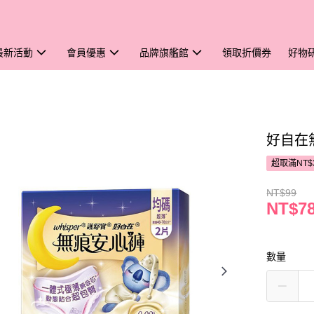
最新活動
會員優惠
品牌旗艦館
領取折價券
好物
好自在
超取滿NT$
NT$99
NT$7
數量