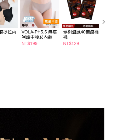
讓予恩沛科技股份有限公司。
個人資料處理事宜，請瀏覽以下網址：
1取貨
ee.tw/terms/#terms3
5，滿NT$490(含以上)免運費
年的使用者請事先徵得法定代理人或監護人之同意方可使用
E先享後付」，若未經同意申辦者引起之損失，本公司不負相關責
無痕提拉內
VOLA-PH5.5 無痕
瑪榭溫感40無痕褲
舒芙蕾 除黴抗菌
AFTEE先享後付」時，將依據個別帳號之用戶狀況，依本公司
呵護中腰女內褲
襪
痕內褲
00，滿NT$790(含以上)免運費
核予不同之上限額度；若仍有額度不足之情形，本公司將視審查
NT$199
NT$129
NT$129
用戶進行身份認證。
門市自取(由倉庫統一出貨)
一人註冊多個帳號或使用他人資訊註冊。若發現惡意使用之情
0，滿NT$290(含以上)免運費
科技股份有限公司將有權停止該用戶之使用額度並採取法律行