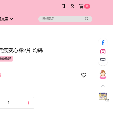
0
研究室
無痕安心褲2片-均碼
390免運
8