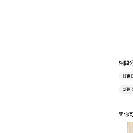
相關
好自
舒適 
🔻你