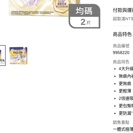
付款與運
超取滿NT$
付款方式
商品特色
POYA支付
商品編號
9958220
信用卡一
商品特色
超商取貨
4大升
無痕內
LINE Pay
更無痕
Apple Pay
更輕薄
2倍速
街口支付
更包臀
悠遊付
更防漏“
Google Pa
銷售重點
一體式極
AFTEE先