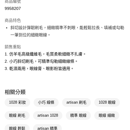
商品編號
LINE Pay
9958207
Apple Pay
商品特色
街口支付
斜切設計彈韌刷毛，細緻精準不刺眼，能輕鬆拉長、填補或勾勒
悠遊付
一筆到位的細緻眼線。
Google Pay
銷售重點
1. 仿羊毛高級纖維毛，毛質柔軟細緻不扎膚。
AFTEE先享後付
2. 小巧斜切刷毛，可精準勾勒細緻線條。
相關說明
3. 乾濕兩用，眼線膏、眼影粉皆適用。
【關於「AFTEE先享後付」】
即享券
AFTEE先享後付是「在收到商品之後才付款」的支付方式。 讓您購物簡單
便利好安心！
１．簡單：不需註冊會員、不需綁卡、不需儲值。
運送方式
２．便利：只要手機號碼，簡訊認證，即可結帳。
相關分類
３．安心：先確認商品／服務後，再付款。
全家取貨付款
1028 彩妝
小巧 線條
artisan 刷毛
1028 眼線
每筆NT$65，滿NT$390(含以上)免運費
【「AFTEE先享後付」結帳流程】
１．於結帳方式選擇「AFTEE先享後付」後，將跳轉至「AFTEE先享後付」
付款後全家取貨
眼線 刷毛
artisan 1028
精準 眼線
眼線 細緻
結帳頁面，進行簡訊認證並確認金額後，即可完成結帳。
２．訂單成立數日內，您將收到繳費通知簡訊。
每筆NT$65，滿NT$390(含以上)免運費
３．收到繳費通知簡訊後14天內，點擊此簡訊中的連結，可透過四大超商／
眼線 輕鬆
artisan 精準