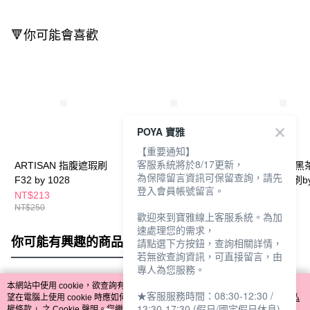
🔻你可能會喜歡
POYA 寶雅
【重要通知】
客服系統將於8/17更新，
ARTISAN 指腹遮瑕刷
ARTISAN 擦擦遮瑕刷-
ARTISAN可可黑
為保障留言資訊可保留查詢，請先
F32 by 1028
F30 by 1028
E22 眼尾暈染刷b
登入會員帳號留言。
1028
NT$213
NT$213
NT$170
NT$250
NT$250
NT$200
歡迎來到寶雅線上客服系統。為加
速處理您的需求，
你可能有興趣的商品
全站排行
請點選下方按鈕，查詢相關詳情，
若無欲查詢資訊，可直接留言，由
專人為您服務。
本網站中使用 cookie，欲查詢有關本網站使用 cookie 方式之詳情，及若您不希
★客服服務時間：08:30-12:30 /
熱門標籤
望在電腦上使用 cookie 時應如何變更電腦的 cookie 設定，請參閱本網站「
隱私
13:30-17:30 (假日/國定假日休息)
權條款
」之 Cookie 聲明。您繼續使用本網站即表示您同意本公司得按本網站使