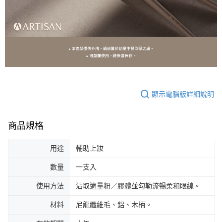
顯示電腦版詳細說明
商品規格
用途
輔助上妝
數量
一支入
使用方法
沾取適量粉／膠體並勾勒流暢柔和眼線。
材料
尼龍纖維毛、鋁、木柄。