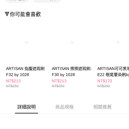
ATM／網路銀行／等多元方式進行付款，方視為交易完成。
萊爾富取貨付款
※ 請注意：結帳手續完成當下不需立刻繳費，但若您需要取消訂單，請聯絡
每筆NT$65，滿NT$490(含以上)免運費
購買商品的店家。未經商家同意取消之訂單仍視為有效，需透過AFTEE先享
🔻你可能會喜歡
後付繳納相關費用。
付款後萊爾富取貨
※ 交易是否成功請以「AFTEE先享後付 」之結帳頁面顯示為準，若有關於
是否繳費成功／繳費後需取消欲退款等相關疑問，請聯繫「AFTEE先享後付
每筆NT$65，滿NT$490(含以上)免運費
客戶支援中心」
https://netprotections.freshdesk.com/support/home
7-11取貨付款
【注意事項】
１．透過由恩沛科技股份有限公司提供之「AFTEE先享後付」服務完成之交
每筆NT$65，滿NT$490(含以上)免運費
易，需依本服務之必要範圍內提供個人資料，並將交易相關給付款項請求債
權轉讓予恩沛科技股份有限公司。
付款後7-11取貨
２．關於個人資料處理事宜，請瀏覽以下網址：
每筆NT$65，滿NT$490(含以上)免運費
ARTISAN 指腹遮瑕刷
ARTISAN 擦擦遮瑕刷-
ARTISAN可可黑
https://aftee.tw/terms/#terms3
３．未成年的使用者請事先徵得法定代理人或監護人之同意方可使用
F32 by 1028
F30 by 1028
E22 眼尾暈染刷b
宅配(本島)
「AFTEE先享後付」，若未經同意申辦者引起之損失，本公司不負相關責
1028
NT$213
NT$213
NT$170
任。
每筆NT$100，滿NT$790(含以上)免運費
NT$250
NT$250
NT$200
４．使用「AFTEE先享後付」時，將依據個別帳號之用戶狀況，依本公司即
時審查核予不同之上限額度；若仍有額度不足之情形，本公司將視審查結果
付款後寶雅門市自取(由倉庫統一出貨)
請求用戶進行身份認證。
每筆NT$80，滿NT$290(含以上)免運費
５．嚴禁一人註冊多個帳號或使用他人資訊註冊。若發現惡意使用之情形，
詳細說明
商品規格
相關推薦
恩沛科技股份有限公司將有權停止該用戶之使用額度並採取法律行動。