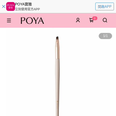
POYA寶雅
開啟APP
立刻使用官方APP
0
1
/
1