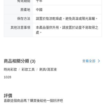
有效期間
十年
原產地
中國
保存方法
請置於陰涼乾燥處，避免高溫或陽光直曬。
其他注意事項
本產品僅供外用，請放置於幼童不易取得之
處。
商品相關分類 (3)
查看全部
時尚彩妝
彩妝工具
刷具/清潔液
1028
評價
喜歡這個商品嗎？購買後給他一個好評吧