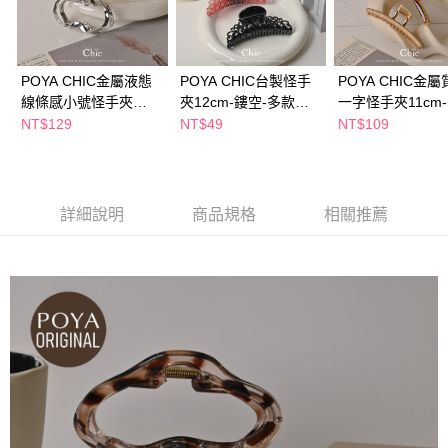
１．於結帳方式選擇「AFTEE先享後付」後，將跳轉至「AFTEE先享後付」
付款後全家取貨
結帳頁面，進行簡訊認證並確認金額後，即可完成結帳。
２．訂單成立數日內，您將收到繳費通知簡訊。
每筆NT$65，滿NT$390(含以上)免運費
３．收到繳費通知簡訊後14天內，點擊此簡訊中的連結，可透過四大超商／
ATM／網路銀行／等多元方式進行付款，方視為交易完成。
POYA CHIC金屬液態
POYA CHIC台製怪手
POYA CHIC金
萊爾富取貨付款
※ 請注意：結帳手續完成當下不需立刻繳費，但若您需要取消訂單，請聯絡
線條感小號怪手夾
夾12cm-鏤空-多款任
一字怪手夾11cm
每筆NT$65，滿NT$490(含以上)免運費
購買商品的店家。未經商家同意取消之訂單仍視為有效，需透過AFTEE先享
7cm-兩色任選
選
任選
NT$129
NT$49
NT$109
後付繳納相關費用。
付款後萊爾富取貨
※ 交易是否成功請以「AFTEE先享後付 」之結帳頁面顯示為準，若有關於
是否繳費成功／繳費後需取消欲退款等相關疑問，請聯繫「AFTEE先享後付
每筆NT$65，滿NT$490(含以上)免運費
客戶支援中心」
https://netprotections.freshdesk.com/support/home
7-11取貨付款
詳細說明
商品規格
相關推薦
【注意事項】
１．透過由恩沛科技股份有限公司提供之「AFTEE先享後付」服務完成之交
每筆NT$65，滿NT$490(含以上)免運費
易，需依本服務之必要範圍內提供個人資料，並將交易相關給付款項請求債
權轉讓予恩沛科技股份有限公司。
付款後7-11取貨
２．關於個人資料處理事宜，請瀏覽以下網址：
每筆NT$65，滿NT$490(含以上)免運費
https://aftee.tw/terms/#terms3
３．未成年的使用者請事先徵得法定代理人或監護人之同意方可使用
宅配(本島)
「AFTEE先享後付」，若未經同意申辦者引起之損失，本公司不負相關責
任。
每筆NT$100，滿NT$790(含以上)免運費
４．使用「AFTEE先享後付」時，將依據個別帳號之用戶狀況，依本公司即
時審查核予不同之上限額度；若仍有額度不足之情形，本公司將視審查結果
付款後寶雅門市自取(由倉庫統一出貨)
請求用戶進行身份認證。
每筆NT$80，滿NT$290(含以上)免運費
５．嚴禁一人註冊多個帳號或使用他人資訊註冊。若發現惡意使用之情形，