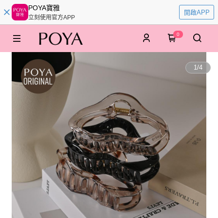
POYA寶雅
開啟APP
立刻使用官方APP
0
1
/
4