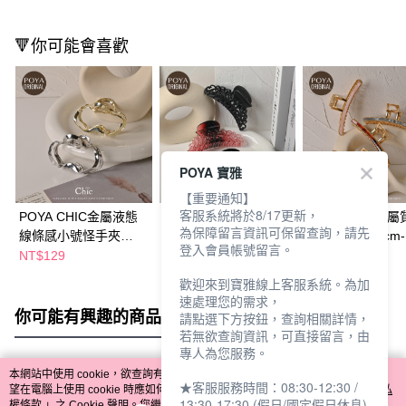
🔻你可能會喜歡
POYA 寶雅
【重要通知】
客服系統將於8/17更新，
POYA CHIC金屬液態
POYA CHIC台製怪手
POYA CHIC金
為保障留言資訊可保留查詢，請先
線條感小號怪手夾
夾12cm-鏤空-多款任
一字怪手夾11cm
登入會員帳號留言。
7cm-兩色任選
選
任選
NT$129
NT$49
NT$109
歡迎來到寶雅線上客服系統。為加
速處理您的需求，
你可能有興趣的商品
全站排行
請點選下方按鈕，查詢相關詳情，
若無欲查詢資訊，可直接留言，由
專人為您服務。
本網站中使用 cookie，欲查詢有關本網站使用 cookie 方式之詳情，及若您不希
★客服服務時間：08:30-12:30 /
熱門標籤
望在電腦上使用 cookie 時應如何變更電腦的 cookie 設定，請參閱本網站「
隱私
13:30-17:30 (假日/國定假日休息)
權條款
」之 Cookie 聲明。您繼續使用本網站即表示您同意本公司得按本網站使