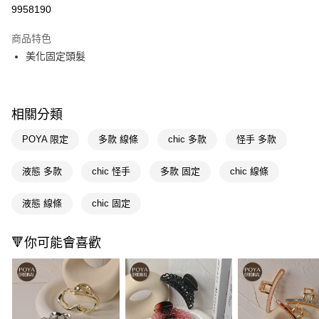
信用卡一次付款
9958190
超商取貨付款
商品特色
LINE Pay
美化固定頭髮
Apple Pay
街口支付
相關分類
悠遊付
POYA 限定
多款 線條
chic 多款
怪手 多款
Google Pay
液態 多款
chic 怪手
多款 固定
chic 線條
AFTEE先享後付
相關說明
液態 線條
chic 固定
【關於「AFTEE先享後付」】
即享券
AFTEE先享後付是「在收到商品之後才付款」的支付方式。 讓您購物簡單
🔻你可能會喜歡
便利好安心！
１．簡單：不需註冊會員、不需綁卡、不需儲值。
運送方式
２．便利：只要手機號碼，簡訊認證，即可結帳。
３．安心：先確認商品／服務後，再付款。
全家取貨付款
每筆NT$65，滿NT$390(含以上)免運費
【「AFTEE先享後付」結帳流程】