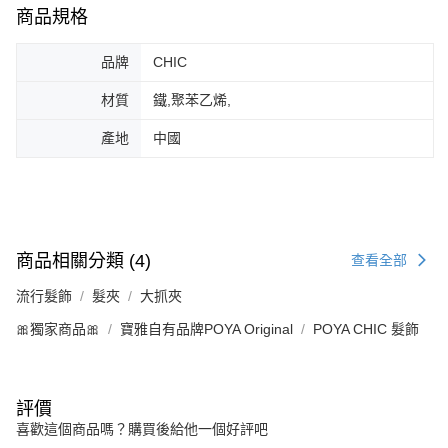
商品規格
品牌
CHIC
材質
鐵,聚苯乙烯,
產地
中國
商品相關分類 (4)
查看全部
流行髮飾
髮夾
大抓夾
🎀獨家商品🎀
寶雅自有品牌POYA Original
POYA CHIC 髮飾
評價
喜歡這個商品嗎？購買後給他一個好評吧